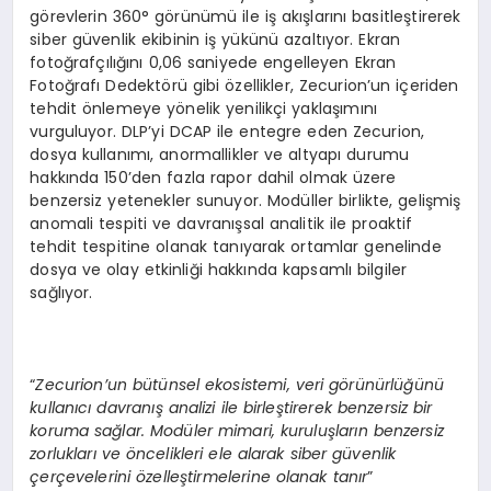
görevlerin 360° görünümü ile iş akışlarını basitleştirerek
siber güvenlik ekibinin iş yükünü azaltıyor. Ekran
fotoğrafçılığını 0,06 saniyede engelleyen Ekran
Fotoğrafı Dedektörü gibi özellikler, Zecurion’un içeriden
tehdit önlemeye yönelik yenilikçi yaklaşımını
vurguluyor. DLP’yi DCAP ile entegre eden Zecurion,
dosya kullanımı, anormallikler ve altyapı durumu
hakkında 150’den fazla rapor dahil olmak üzere
benzersiz yetenekler sunuyor. Modüller birlikte, gelişmiş
anomali tespiti ve davranışsal analitik ile proaktif
tehdit tespitine olanak tanıyarak ortamlar genelinde
dosya ve olay etkinliği hakkında kapsamlı bilgiler
sağlıyor.
“
Zecurion’un b
ü
t
ü
nsel ekosistemi, veri g
ö
r
ü
n
ü
rl
üğü
n
ü
kullan
ı
c
ı
davran
ış
analizi ile birle
ş
tirerek benzersiz bir
koruma sa
ğ
lar. Mod
ü
ler mimari, kurulu
ş
lar
ı
n benzersiz
zorluklar
ı ve ö
ncelikleri ele alarak siber g
ü
venlik
ç
er
ç
evelerini
ö
zelle
ş
tirmelerine olanak tan
ı
r
”