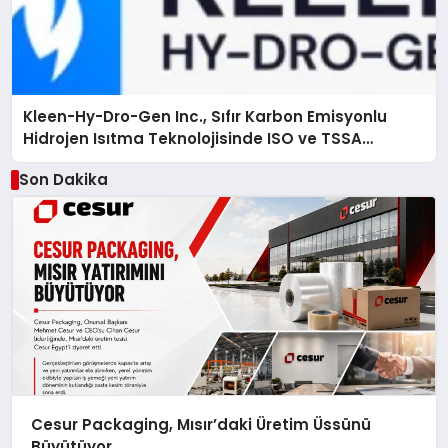
Kleen-Hy-Dro-Gen Inc., Sıfır Karbon Emisyonlu
Hidrojen Isıtma Teknolojisinde ISO ve TSSA
Düzenleyici Onaylarını Aldı
Son Dakika
Cesur Packaging, Mısır’daki Üretim Üssünü
Büyütüyor