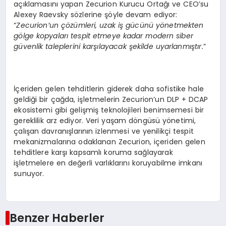
açıklamasını yapan Zecurion Kurucu Ortağı ve CEO’su
Alexey Raevsky sözlerine şöyle devam ediyor:
“
Zecurion’un
çö
z
ü
mleri, uzak i
ş
g
ü
c
ü
n
ü
y
ö
netmekten
g
ö
lge kopyalar
ı
tespit etmeye kadar modern siber
g
ü
venlik taleplerini kar
şı
layacak
ş
ekilde uyarlanm
ış
t
ı
r.
”
İçeriden gelen tehditlerin giderek daha sofistike hale
geldiği bir çağda, işletmelerin Zecurion’un DLP + DCAP
ekosistemi gibi gelişmiş teknolojileri benimsemesi bir
gereklilik arz ediyor. Veri yaşam döngüsü yönetimi,
çalışan davranışlarının izlenmesi ve yenilikçi tespit
mekanizmalarına odaklanan Zecurion, içeriden gelen
tehditlere karşı kapsamlı koruma sağlayarak
işletmelere en değerli varlıklarını koruyabilme imkanı
sunuyor.
Benzer Haberler