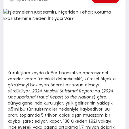
EKONOMI
EĞITIM
SIYASET
Kuruluşlara kayda değer finansal ve operasyonel
zararlar veren “mesleki dolandırıcılık”, küresel ölçekte
çözülmeyi bekleyen önemli bir sorun olmayı
sürdürüyor.
2024 Mesleki Suistimal Raporu
‘na (
2024
Occupational Fraud Report to the Nations
) göre,
dünya genelinde kuruluşlar, yıllık gelirlerinin yaklaşık
%5’ini bu tür suistimaller nedeniyle kaybediyor. Bu
oran, toplamda 5 trilyon doları aşan muazzam bir
kayba işaret ediyor. Rapor, 138 ülkeden 1.921 vakayı
inceleyerek vaka başına ortalama 1,7 milyon dolarlık