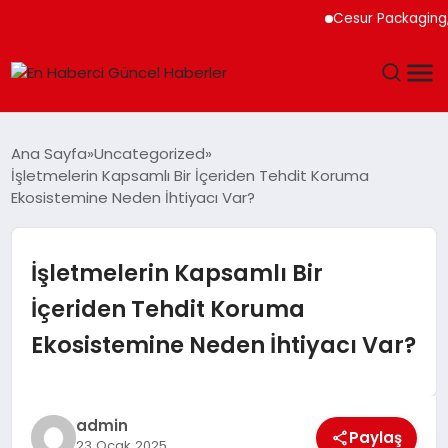
Cesur Packaging, Mısı
GÜNDEM
Ana Sayfa
Uncategorized
İşletmelerin Kapsamlı Bir İçeriden Tehdit Koruma
SPOR
Ekosistemine Neden İhtiyacı Var?
SAĞLIK
İşletmelerin Kapsamlı Bir
TEKNOLOJI
İçeriden Tehdit Koruma
Ekosistemine Neden İhtiyacı Var?
MAGAZIN
DÜNYA
admin
Paylaş
23 Ocak 2025