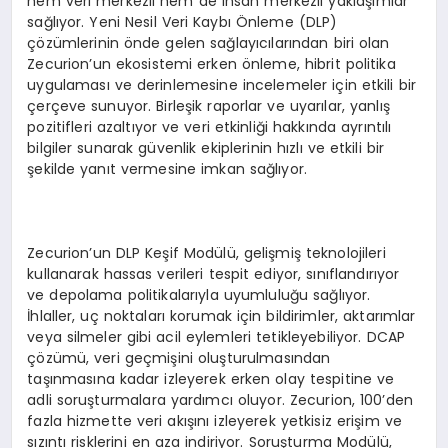
hem veri merkezli hem de insan merkezli yaklaşımlar
sağlıyor. Yeni Nesil Veri Kaybı Önleme (DLP)
çözümlerinin önde gelen sağlayıcılarından biri olan
Zecurion’un ekosistemi erken önleme, hibrit politika
uygulaması ve derinlemesine incelemeler için etkili bir
çerçeve sunuyor. Birleşik raporlar ve uyarılar, yanlış
pozitifleri azaltıyor ve veri etkinliği hakkında ayrıntılı
bilgiler sunarak güvenlik ekiplerinin hızlı ve etkili bir
şekilde yanıt vermesine imkan sağlıyor.
Zecurion’un DLP Keşif Modülü, gelişmiş teknolojileri
kullanarak hassas verileri tespit ediyor, sınıflandırıyor
ve depolama politikalarıyla uyumluluğu sağlıyor.
İhlaller, uç noktaları korumak için bildirimler, aktarımlar
veya silmeler gibi acil eylemleri tetikleyebiliyor. DCAP
çözümü, veri geçmişini oluşturulmasından
taşınmasına kadar izleyerek erken olay tespitine ve
adli soruşturmalara yardımcı oluyor. Zecurion, 100’den
fazla hizmette veri akışını izleyerek yetkisiz erişim ve
sızıntı risklerini en aza indiriyor. Soruşturma Modülü,