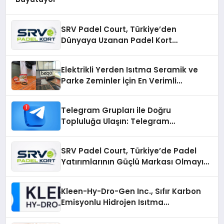
SRV Padel Court, Türkiye’den
Dünyaya Uzanan Padel Kort
Üretiminde Güvenin Adresi
Elektrikli Yerden Isıtma Seramik ve
Parke Zeminler İçin En Verimli
Çözümler
Telegram Grupları ile Doğru
Topluluğa Ulaşın: Telegram
Gruplarıyla Online Topluluklara
Katılım
SRV Padel Court, Türkiye’de Padel
Yatırımlarının Güçlü Markası Olmayı
Sürdürüyor
Kleen-Hy-Dro-Gen Inc., Sıfır Karbon
Emisyonlu Hidrojen Isıtma
Teknolojisinde ISO ve TSSA