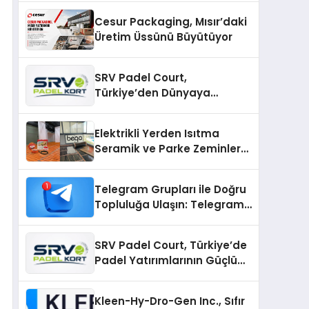
Cesur Packaging, Mısır’daki
Üretim Üssünü Büyütüyor
SRV Padel Court,
Türkiye’den Dünyaya
Uzanan Padel Kort
Üretiminde Güvenin Adresi
Elektrikli Yerden Isıtma
Seramik ve Parke Zeminler
İçin En Verimli Çözümler
Telegram Grupları ile Doğru
Topluluğa Ulaşın: Telegram
Gruplarıyla Online
Topluluklara Katılım
SRV Padel Court, Türkiye’de
Padel Yatırımlarının Güçlü
Markası Olmayı Sürdürüyor
Kleen-Hy-Dro-Gen Inc., Sıfır