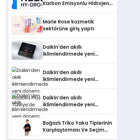
Karbon Emisyonlu Hidrojen
Isıtma Teknolojisinde ISO ve
TSSA Düzenleyici Onaylarını
Marie Rose kozmetik
Aldı
sektörüne giriş yaptı
Daikin’den akıllı
iklimlendirmede yeni
dönem: Madoka Plus
Türkiye’de
Daikin’den akıllı
iklimlendirmede yeni
dönem: Madoka Plus
Türkiye’de
Daikin’den akıllı
iklimlendirmede yeni
dönem: Madoka Plus
Türkiye’de
Boğazlı Triko Yaka Tiplerinin
Karşılaştırması Ve Seçim
Rehberi