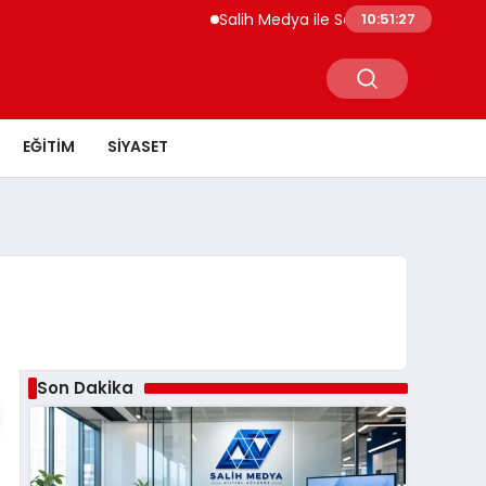
Salih Medya ile Sosyal Medya Profil Yöne
10:51:28
EĞITIM
SIYASET
Son Dakika