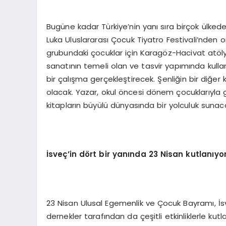
Bugüne kadar Türkiye’nin yanı sıra birçok ülk
Luka Uluslararası Çocuk Tiyatro Festivali’nden 
grubundaki çocuklar için Karagöz-Hacivat atöl
sanatının temeli olan ve tasvir yapımında kullan
bir çalışma gerçekleştirecek. Şenliğin bir diğer
olacak. Yazar, okul öncesi dönem çocuklarıyla g
kitapların büyülü dünyasında bir yolculuk sunac
İsveç’in dört bir yanında 23 Nisan kutlanıyo
23 Nisan Ulusal Egemenlik ve Çocuk Bayramı, İ
dernekler tarafından da çeşitli etkinliklerle kutl