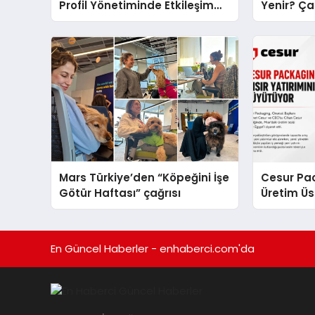
Profil Yönetiminde Etkileşim
Yenir? Ça
Artırma Yöntemleri
Molası
Mars Türkiye’den “Köpeğini İşe
Cesur Pac
Götür Haftası” çağrısı
Üretim Ü
En Güncel Haberler - enhaberci.com'da