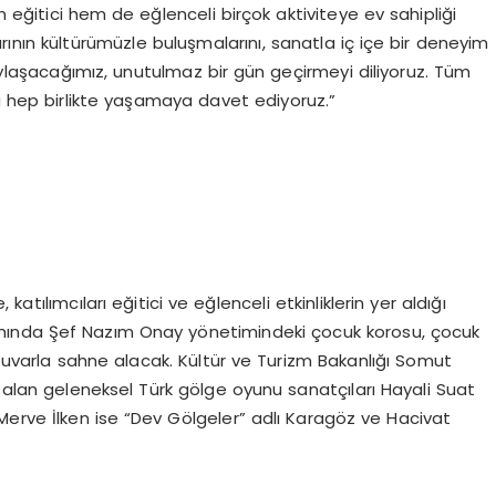
 eğitici hem de eğlenceli birçok aktiviteye ev sahipliği
rının kültürümüzle buluşmalarını, sanatla iç içe bir deneyim
laşacağımız, unutulmaz bir gün geçirmeyi diliyoruz. Tüm
nu hep birlikte yaşamaya davet ediyoruz.”
atılımcıları eğitici ve eğlenceli etkinliklerin yer aldığı
mında Şef Nazım Onay yönetimindeki çocuk korosu, çocuk
rtuvarla sahne alacak. Kültür ve Turizm Bakanlığı Somut
r alan geleneksel Türk gölge oyunu sanatçıları Hayali Suat
 Merve İlken ise “Dev Gölgeler” adlı Karagöz ve Hacivat