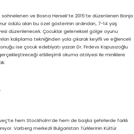
ede sahnelenen ve Bosna Hersek’te 2015’te düzenlenen Banja
onur ödülü alan bu özel gösterinin ardından, 7-14 yaş
yesi düzenlenecek. Çocuklar geleneksel gölge oyunu
ılan kalıplama tekniğinden yola çıkarak keyifli ve eğlenceli
 konuğu ise çocuk edebiyatı yazarı Dr. Firdevs Kapusızoğlu
erçekleştireceği etkileşimli okuma atölyesi ile miniklere
ak.
r
sveç’te hem Stockholm’de hem de başka şehirlerde farklı
anıyor. Varberg merkezli Bulgaristan Türklerinin Kültür