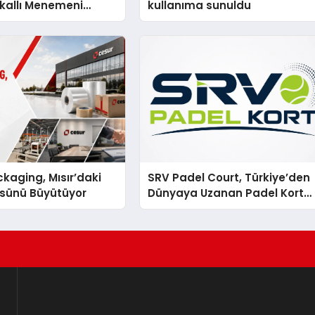
kallı Menemeni
kullanıma sunuldu
kaging, Mısır’daki
SRV Padel Court, Türkiye’den
ssünü Büyütüyor
Dünyaya Uzanan Padel Kort
Üretiminde Güvenin Adresi