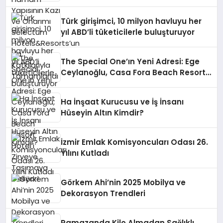
Hotels&Resorts’un da Katkılarıyla
Tamamlandı
Türk girişimci, 10 milyon havluyu her
yıl ABD’li tüketicilerle buluşturuyor
The Special One’ın Yeni Adresi: Ege
Ceylanoğlu, Casa Fora Beach Resort
Hotel’i Zirveye Taşımaya Geliyor!
Ha İnşaat Kurucusu ve İş İnsanı
Hüseyin Altın Kimdir?
İzmir Emlak Komisyoncuları Odası 26.
Yılını Kutladı
Görkem Ahi’nin 2025 Mobilya ve
Dekorasyon Trendleri
Ramazanda Kilo Almadan Sağlıklı