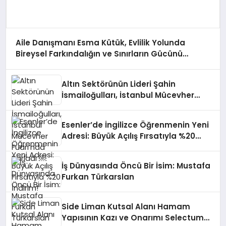
Aile Danışmanı Esma Kütük, Evlilik Yolunda
Bireysel Farkındalığın ve Sınırların Gücünü
Anlatıyor
Altın Sektörünün Lideri Şahin
İsmailoğulları, İstanbul Mücevher
Fuarı’nda Parladı ￼
Esenler’de İngilizce Öğrenmenin Yeni
Adresi: Büyük Açılış Fırsatıyla %20
İndirim!
İş Dünyasında Öncü Bir İsim: Mustafa
Furkan Türkarslan
Side Liman Kutsal Alanı Hamam
Yapısının Kazı ve Onarımı Selectum