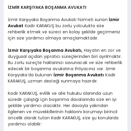
EKONOMI
İZMİR KARŞIYAKA BOŞANMA AVUKATI
EĞITIM
İzmir Karşıyaka Boşanma Avukatı hizmeti sunan
İzmir
Avukat
Kadir KARAKUŞ bu zorlu yolculukta size
SIYASET
rehberlik etmek ve süreci en kolay şekilde geçirmeniz
için size yardımcı olmaya amaçlamaktadır.
İzmir Karşıyaka Boşanma Avukatı,
Hayatın en zor ve
duygusal açıdan yıpratıcı süreçlerinden biri ayrılmaktır.
Bu zorlu süreçte haklarınızı savunacak ve size rehberlik
edecek bir boşanma avukatına ihtiyacınız var. İzmir
Karşıyaka’da bulunan
İzmir Boşanma Avukatı
Kadir
KARAKUŞ, uzman desteği sunmaya hazırdır.
Kadir KARAKUŞ, evlilik ve aile hukuku alanında uzun
süredir çalıştığı için boşanma davalarında size en iyi
şekilde yardımcı olacaktır. Her davayla yakından
ilgilenen ve müvekkillerinin haklarını korumayı birincil
öncelik olarak tutan Kadir KARAKUŞ, size şu konularda
yardımcı olabilir: