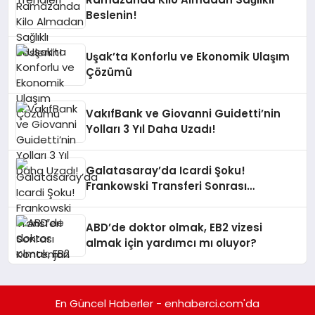
Beslenin!
Uşak’ta Konforlu ve Ekonomik Ulaşım
Çözümü
VakıfBank ve Giovanni Guidetti’nin
Yolları 3 Yıl Daha Uzadı!
Galatasaray’da Icardi Şoku!
Frankowski Transferi Sonrası
Kontenjan Engeli
ABD’de doktor olmak, EB2 vizesi
almak için yardımcı mı oluyor?
En Güncel Haberler - enhaberci.com'da