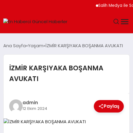
Salih Medya ile Sos
GÜNDEM
Ana Sayfa
Yaşam
İZMİR KARŞIYAKA BOŞANMA AVUKATI
SPOR
İZMİR KARŞIYAKA BOŞANMA
SAĞLIK
AVUKATI
TEKNOLOJI
MAGAZIN
admin
Paylaş
12 Ekim 2024
DÜNYA