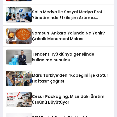
ekonomiye dair yaptığı açıklamada
şunları kaydetti:
Salih Medya ile Sosyal Medya Profil
Yönetiminde Etkileşim Artırma
Yöntemleri
Samsun-Ankara Yolunda Ne Yenir?
Çakallı Menemeni Molası
Tencent Hy3 dünya genelinde
kullanıma sunuldu
Mars Türkiye’den “Köpeğini İşe Götür
Haftası” çağrısı
Cesur Packaging, Mısır’daki Üretim
Üssünü Büyütüyor