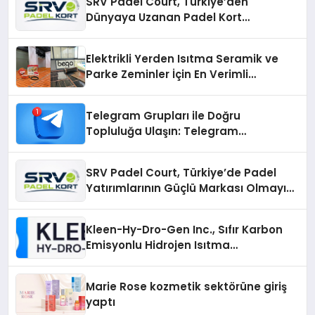
SRV Padel Court, Türkiye’den
Dünyaya Uzanan Padel Kort
Üretiminde Güvenin Adresi
Elektrikli Yerden Isıtma Seramik ve
Parke Zeminler İçin En Verimli
Çözümler
Telegram Grupları ile Doğru
Topluluğa Ulaşın: Telegram
Gruplarıyla Online Topluluklara
Katılım
SRV Padel Court, Türkiye’de Padel
Yatırımlarının Güçlü Markası Olmayı
Sürdürüyor
Kleen-Hy-Dro-Gen Inc., Sıfır Karbon
Emisyonlu Hidrojen Isıtma
Teknolojisinde ISO ve TSSA
Düzenleyici Onaylarını Aldı
Marie Rose kozmetik sektörüne giriş
yaptı