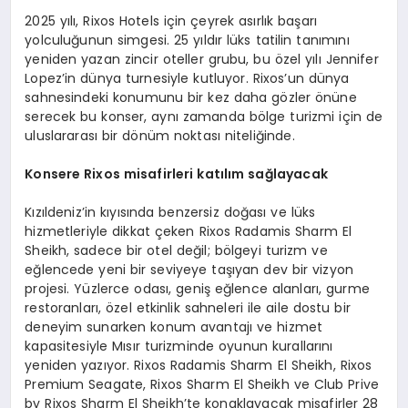
2025 yılı, Rixos Hotels için çeyrek asırlık başarı
yolculuğunun simgesi. 25 yıldır lüks tatilin tanımını
yeniden yazan zincir oteller grubu, bu özel yılı Jennifer
Lopez’in dünya turnesiyle kutluyor. Rixos’un dünya
sahnesindeki konumunu bir kez daha gözler önüne
serecek bu konser, aynı zamanda bölge turizmi için de
uluslararası bir dönüm noktası niteliğinde.
Konsere Rixos
misafirleri katılım sağlayacak
Kızıldeniz’in kıyısında benzersiz doğası ve lüks
hizmetleriyle dikkat çeken Rixos Radamis Sharm El
Sheikh, sadece bir otel değil; bölgeyi turizm ve
eğlencede yeni bir seviyeye taşıyan dev bir vizyon
projesi. Yüzlerce odası, geniş eğlence alanları, gurme
restoranları, özel etkinlik sahneleri ile aile dostu bir
deneyim sunarken konum avantajı ve hizmet
kapasitesiyle Mısır turizminde oyunun kurallarını
yeniden yazıyor. Rixos Radamis Sharm El Sheikh, Rixos
Premium Seagate, Rixos Sharm El Sheikh ve Club Prive
by Rixos Sharm El Sheikh’te konaklayacak misafirler 28