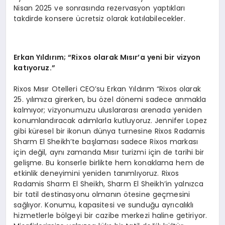
Nisan 2025 ve sonrasında rezervasyon yaptıkları
takdirde konsere ücretsiz olarak katılabilecekler.
Erkan Yıldırım; “Rixos olarak Mısır
’
a yeni bir vizyon
katıyoruz.”
Rixos Mısır Otelleri CEO’su Erkan Yıldırım “Rixos olarak
25. yılımıza girerken, bu özel dönemi sadece anmakla
kalmıyor; vizyonumuzu uluslararası arenada yeniden
konumlandıracak adımlarla kutluyoruz. Jennifer Lopez
gibi küresel bir ikonun dünya turnesine Rixos Radamis
Sharm El Sheikh’te başlaması sadece Rixos markası
için değil, aynı zamanda Mısır turizmi için de tarihi bir
gelişme. Bu konserle birlikte hem konaklama hem de
etkinlik deneyimini yeniden tanımlıyoruz. Rixos
Radamis Sharm El Sheikh, Sharm El Sheikh’in yalnızca
bir tatil destinasyonu olmanın ötesine geçmesini
sağlıyor. Konumu, kapasitesi ve sunduğu ayrıcalıklı
hizmetlerle bölgeyi bir cazibe merkezi haline getiriyor.