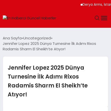
Derya Arms, İstanbul P
GÜNDEM
Ana Sayfa
Uncategorized
Jennifer Lopez 2025 Dünya Turnesine İlk Adımı Rixos
SPOR
Radamis Sharm El Sheikh’te Atıyor!
SAĞLIK
Jennifer Lopez 2025 Dünya
TEKNOLOJI
Turnesine İlk Adımı Rixos
Radamis Sharm El Sheikh’te
MAGAZIN
Atıyor!
DÜNYA