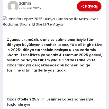
EKONOMI
admin
Paylaş
29 Nisan 2025
EĞITIM
SIYASET
Oyunculuk, müzik, dans ve sahne enerjisiyle tüm
dünyayı büyüleyen Jennifer Lopez,
“
Up All Night: Live
in 2025
” dünya turnesinin açılışını
Rixos Radamis
Sharm El Sheikh
’
te yapacak! 4 Temmuz 2025 gecesi,
Mısır’ın parlayan turizm yıldızı
Sharm El Sheikh
’
te,
Rixos fark
ıyla gerçekleşecek bu konser, b
ö
lge
tarihine altın harflerle yazılacak.
Rixos Otelleri 25.
yılını Jennifer Lopez sahnesiyle
taçlandırıyor