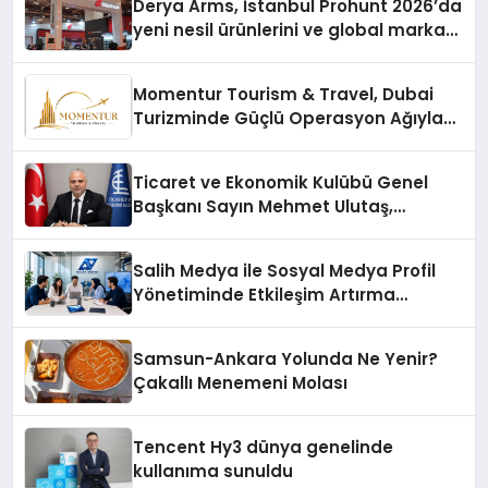
Derya Arms, İstanbul Prohunt 2026’da
yeni nesil ürünlerini ve global marka
vizyonunu sergiledi
Momentur Tourism & Travel, Dubai
Turizminde Güçlü Operasyon Ağıyla
Fark Yaratıyor
Ticaret ve Ekonomik Kulübü Genel
Başkanı Sayın Mehmet Ulutaş,
ekonomiye dair yaptığı açıklamada
şunları kaydetti:
Salih Medya ile Sosyal Medya Profil
Yönetiminde Etkileşim Artırma
Yöntemleri
Samsun-Ankara Yolunda Ne Yenir?
Çakallı Menemeni Molası
Tencent Hy3 dünya genelinde
kullanıma sunuldu