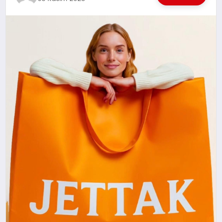
EKONOMI
EĞITIM
SIYASET