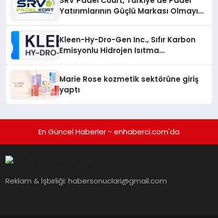
SRV Padel Court, Türkiye’de Padel
Yatırımlarının Güçlü Markası Olmayı
Sürdürüyor
Kleen-Hy-Dro-Gen Inc., Sıfır Karbon
Emisyonlu Hidrojen Isıtma
Teknolojisinde ISO ve TSSA
Düzenleyici Onaylarını Aldı
Marie Rose kozmetik sektörüne giriş
yaptı
En Güncel Haberler - enhaberci.com'da
Reklam & İşbirliği:
habersonuclari@gmail.com