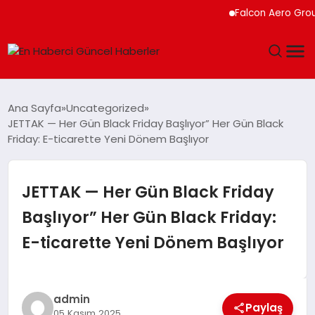
Falcon Aero Group, Küresel H
GÜNDEM
Ana Sayfa
Uncategorized
JETTAK — Her Gün Black Friday Başlıyor” Her Gün Black
SPOR
Friday: E-ticarette Yeni Dönem Başlıyor
SAĞLIK
JETTAK — Her Gün Black Friday
TEKNOLOJI
Başlıyor” Her Gün Black Friday:
E-ticarette Yeni Dönem Başlıyor
MAGAZIN
DÜNYA
admin
Paylaş
05 Kasım 2025