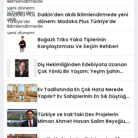
Daikin’den akıllı iklimlendirmede yeni
dönem: Madoka Plus Türkiye’de
Boğazlı Triko Yaka Tiplerinin
Karşılaştırması Ve Seçim Rehberi
Diş Hekimliğinden Edebiyata Uzanan
Çok Yönlü Bir Yaşam: Yeşim Şahin
Yaman
Ev Tadilatında En Çok Hata Nerede
Yapılır? Ev Sahiplerinin En Sık Düştüğü
15 Yanlış
Türkiye ve Irak’taki Dev Projelerin
Mimarı Ahmet Hasan Salim Beyoğlu,
10 Milyon Metrekarelik “Al Yusuf
Holding Industrial City” Projesini