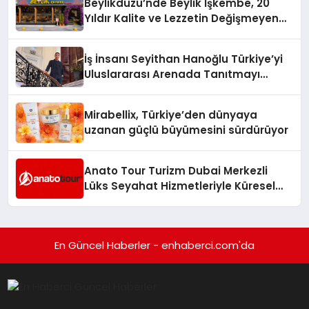
Beylikdüzü’nde Beylik İşkembe, 20
Hayata Geçirecek
Yıldır Kalite ve Lezzetin Değişmeyen
Adresi
İş İnsanı Seyithan Hanoğlu Türkiye’yi
Uluslararası Arenada Tanıtmayı
Hedefliyor
Mirabellix, Türkiye’den dünyaya
uzanan güçlü büyümesini sürdürüyor
Anato Tour Turizm Dubai Merkezli
Lüks Seyahat Hizmetleriyle Küresel
Turizmde Öne Çıkıyor
En Güncel Haberler - enhaberci.com'da