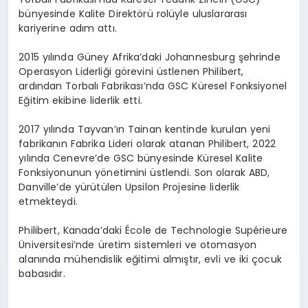
bünyesinde Kalite Direktörü rolüyle uluslararası
kariyerine adım
attı.
2015 yılında Güney Afrika’daki Johannesburg şehrinde
Operasyon Liderliği görevini üstlenen Philibert,
ardından Torbalı Fabrikası’nda GSC Küresel Fonksiyonel
Eğitim ekibine liderlik etti.
2017 yılında Tayvan’ın
Tainan
kentinde kurulan yeni
fabrikanın Fabrika Lideri olarak atanan Philibert, 2022
yılında Cenevre’de GSC bünyesinde Küresel Kalite
Fonksiyonunu
n
yönetimini
üstlendi.
Son olarak ABD,
Danville’de
yürütülen
Upsilon
Projesine
liderlik
etmekteydi.
Philibert,
Kanada’daki
École
de
Technologie
Supérieure
Üniversitesi’nde üretim sistemleri ve otomasyon
alanında mühendislik eğitimi almıştır
, e
vli ve iki çocuk
babasıdır.