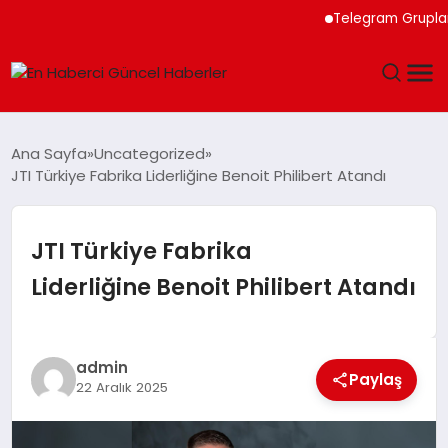
Telegram Grupları ile
GÜNDEM
Ana Sayfa
Uncategorized
JTI Türkiye Fabrika Liderliğine Benoit Philibert Atandı
SPOR
SAĞLIK
JTI Türkiye Fabrika
Liderliğine Benoit Philibert Atandı
TEKNOLOJI
MAGAZIN
admin
Paylaş
22 Aralık 2025
DÜNYA