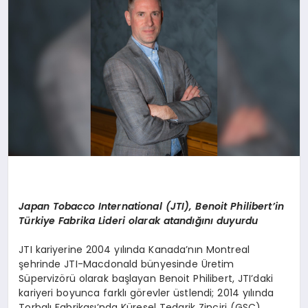
EKONOMI
EĞITIM
SIYASET
Japan
Tobacco
International (JTI), Benoit
Philibert’in
Türkiye Fabrika Lideri olarak atandığını duyurdu
JTI kariyerine 2004 yılında Kanada’nın Montreal
şehrinde JTI-
Macdonald
bünyesinde Üretim
Süpervizörü olarak başla
yan Benoit Philibert,
JTI’daki
kariyeri boyunca farklı görevler üstlen
di
; 2014 yılında
Torbalı Fabrikası’nda Küresel Tedarik Zinciri (GSC)