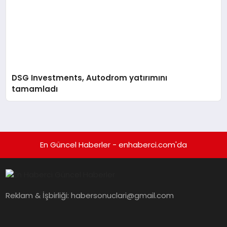
DSG Investments, Autodrom yatırımını
tamamladı
En Güncel Haberler - enhaberci.com'da
Reklam & İşbirliği:
habersonuclari@gmail.com