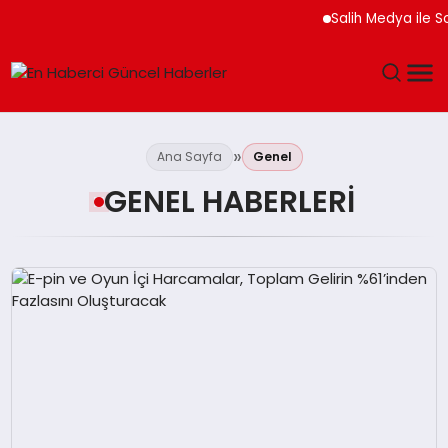
Salih Medya ile So
GÜNDEM
Ana Sayfa
Genel
SPOR
GENEL HABERLERI
SAĞLIK
TEKNOLOJI
MAGAZIN
DÜNYA