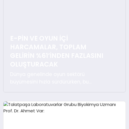
EKONOMI
EĞITIM
SIYASET
E-PIN VE OYUN İÇI
HARCAMALAR, TOPLAM
GELIRIN %61’INDEN FAZLASINI
OLUŞTURACAK
Dünya genelinde oyun sektörü
büyümesini hızla sürdürürken, bu
büyümede özellikle oyun içi satın
almalar, dijital ürünler ve e-pin
satışlarının payı artıyor. Statista’nın
raporuna göre, 2024 yılında dijital oyun
sektöründen elde edilecek gelirin
224,20 milyar dolar seviyesine çıkması