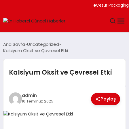
Cesur Packaging, Mıs
GÜNDEM
Ana Sayfa
Uncategorized
Kalsiyum Oksit ve Çevresel Etki
SPOR
SAĞLIK
Kalsiyum Oksit ve Çevresel Etki
TEKNOLOJI
admin
Paylaş
MAGAZIN
16 Temmuz 2025
DÜNYA