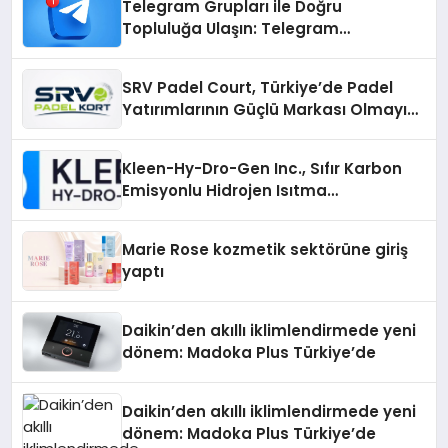
Telegram Grupları ile Doğru
Topluluğa Ulaşın: Telegram
Gruplarıyla Online Topluluklara
Katılım
SRV Padel Court, Türkiye’de Padel
Yatırımlarının Güçlü Markası Olmayı
Sürdürüyor
Kleen-Hy-Dro-Gen Inc., Sıfır Karbon
Emisyonlu Hidrojen Isıtma
Teknolojisinde ISO ve TSSA
Düzenleyici Onaylarını Aldı
Marie Rose kozmetik sektörüne giriş
yaptı
Daikin’den akıllı iklimlendirmede yeni
dönem: Madoka Plus Türkiye’de
Daikin’den akıllı iklimlendirmede yeni
dönem: Madoka Plus Türkiye’de