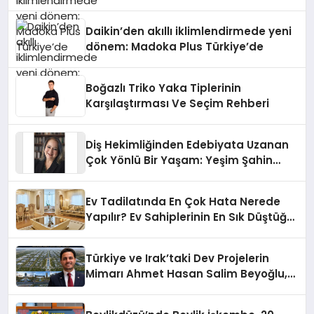
Daikin’den akıllı iklimlendirmede yeni
dönem: Madoka Plus Türkiye’de
Boğazlı Triko Yaka Tiplerinin
Karşılaştırması Ve Seçim Rehberi
Diş Hekimliğinden Edebiyata Uzanan
Çok Yönlü Bir Yaşam: Yeşim Şahin
Yaman
Ev Tadilatında En Çok Hata Nerede
Yapılır? Ev Sahiplerinin En Sık Düştüğü
15 Yanlış
Türkiye ve Irak’taki Dev Projelerin
Mimarı Ahmet Hasan Salim Beyoğlu,
10 Milyon Metrekarelik “Al Yusuf
Holding Industrial City” Projesini