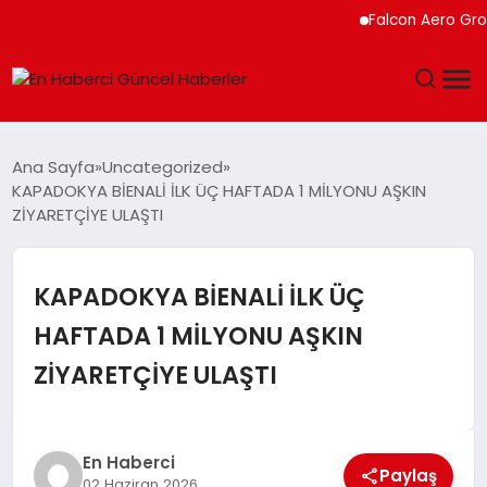
Falcon Aero Group, Kürese
GÜNDEM
Ana Sayfa
Uncategorized
KAPADOKYA BİENALİ İLK ÜÇ HAFTADA 1 MİLYONU AŞKIN
SPOR
ZİYARETÇİYE ULAŞTI
SAĞLIK
KAPADOKYA BİENALİ İLK ÜÇ
TEKNOLOJI
HAFTADA 1 MİLYONU AŞKIN
ZİYARETÇİYE ULAŞTI
MAGAZIN
DÜNYA
En Haberci
Paylaş
02 Haziran 2026