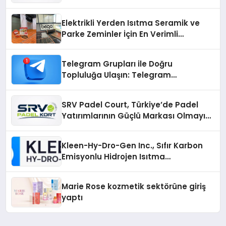
Üretiminde Güvenin Adresi
Elektrikli Yerden Isıtma Seramik ve
Parke Zeminler İçin En Verimli
Çözümler
Telegram Grupları ile Doğru
Topluluğa Ulaşın: Telegram
Gruplarıyla Online Topluluklara
Katılım
SRV Padel Court, Türkiye’de Padel
Yatırımlarının Güçlü Markası Olmayı
Sürdürüyor
Kleen-Hy-Dro-Gen Inc., Sıfır Karbon
Emisyonlu Hidrojen Isıtma
Teknolojisinde ISO ve TSSA
Düzenleyici Onaylarını Aldı
Marie Rose kozmetik sektörüne giriş
yaptı