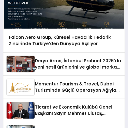
Falcon Aero Group, Küresel Havacılık Tedarik
Zincirinde Türkiye’den Dünyaya Açılıyor
Derya Arms, İstanbul Prohunt 2026’da
yeni nesil ürünlerini ve global marka
vizyonunu sergiledi
Momentur Tourism & Travel, Dubai
Turizminde Güçlü Operasyon Ağıyla
Fark Yaratıyor
Ticaret ve Ekonomik Kulübü Genel
Başkanı Sayın Mehmet Ulutaş,
ekonomiye dair yaptığı açıklamada
şunları kaydetti: