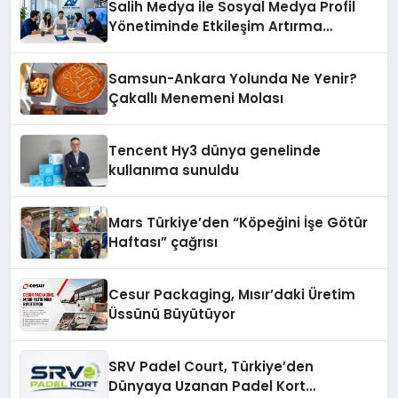
Salih Medya ile Sosyal Medya Profil
Yönetiminde Etkileşim Artırma
Yöntemleri
Samsun-Ankara Yolunda Ne Yenir?
Çakallı Menemeni Molası
Tencent Hy3 dünya genelinde
kullanıma sunuldu
Mars Türkiye’den “Köpeğini İşe Götür
Haftası” çağrısı
Cesur Packaging, Mısır’daki Üretim
Üssünü Büyütüyor
SRV Padel Court, Türkiye’den
Dünyaya Uzanan Padel Kort