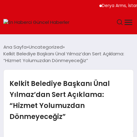
Derya Arms, İstanbul P
GÜNDEM
Ana Sayfa
Uncategorized
Kelkit Belediye Başkanı Ünal Yılmaz’dan Sert Açıklama:
SPOR
“Hizmet Yolumuzdan Dönmeyeceğiz”
SAĞLIK
Kelkit Belediye Başkanı Ünal
TEKNOLOJI
Yılmaz’dan Sert Açıklama:
“Hizmet Yolumuzdan
MAGAZIN
Dönmeyeceğiz”
DÜNYA