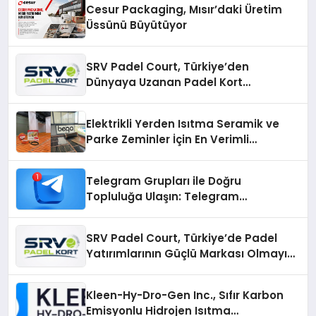
Cesur Packaging, Mısır’daki Üretim
Üssünü Büyütüyor
SRV Padel Court, Türkiye’den
Dünyaya Uzanan Padel Kort
Üretiminde Güvenin Adresi
Elektrikli Yerden Isıtma Seramik ve
Parke Zeminler İçin En Verimli
Çözümler
Telegram Grupları ile Doğru
Topluluğa Ulaşın: Telegram
Gruplarıyla Online Topluluklara
Katılım
SRV Padel Court, Türkiye’de Padel
Yatırımlarının Güçlü Markası Olmayı
Sürdürüyor
Kleen-Hy-Dro-Gen Inc., Sıfır Karbon
Emisyonlu Hidrojen Isıtma