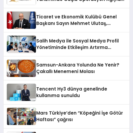
Fark Yaratıyor
Ticaret ve Ekonomik Kulübü Genel
Başkanı Sayın Mehmet Ulutaş,
ekonomiye dair yaptığı açıklamada
şunları kaydetti:
Salih Medya ile Sosyal Medya Profil
Yönetiminde Etkileşim Artırma
Yöntemleri
Samsun-Ankara Yolunda Ne Yenir?
Çakallı Menemeni Molası
Tencent Hy3 dünya genelinde
kullanıma sunuldu
Mars Türkiye’den “Köpeğini İşe Götür
Haftası” çağrısı