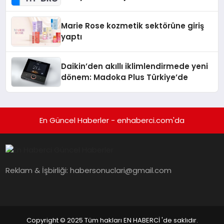
Teknolojisinde ISO ve TSSA
Düzenleyici Onaylarını Aldı
Marie Rose kozmetik sektörüne giriş
yaptı
Daikin’den akıllı iklimlendirmede yeni
dönem: Madoka Plus Türkiye’de
En Güncel Haberler - enhaberci.com'da
Reklam & İşbirliği:
habersonuclari@gmail.com
Copyright © 2025 Tüm hakları EN HABERCİ 'de saklıdır.