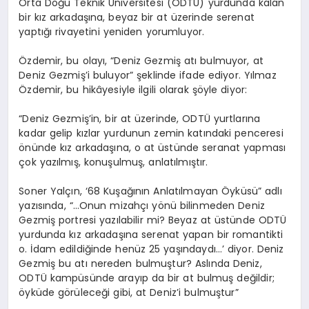
Orta Doğu Teknik Üniversitesi (ODTÜ) yurdunda kalan
bir kız arkadaşına, beyaz bir at üzerinde serenat
yaptığı rivayetini yeniden yorumluyor.
Özdemir, bu olayı, “Deniz Gezmiş atı bulmuyor, at
Deniz Gezmiş’i buluyor” şeklinde ifade ediyor. Yılmaz
Özdemir, bu hikâyesiyle ilgili olarak şöyle diyor:
“Deniz Gezmiş’in, bir at üzerinde, ODTÜ yurtlarına
kadar gelip kızlar yurdunun zemin katındaki penceresi
önünde kız arkadaşına, o at üstünde seranat yapması
çok yazılmış, konuşulmuş, anlatılmıştır.
Soner Yalçın, ‘68 Kuşağının Anlatılmayan Öyküsü” adlı
yazısında, “…Onun mizahçı yönü bilinmeden Deniz
Gezmiş portresi yazılabilir mi? Beyaz at üstünde ODTÜ
yurdunda kız arkadaşına serenat yapan bir romantikti
o. İdam edildiğinde henüz 25 yaşındaydı…’ diyor. Deniz
Gezmiş bu atı nereden bulmuştur? Aslında Deniz,
ODTÜ kampüsünde arayıp da bir at bulmuş değildir;
öyküde görüleceği gibi, at Deniz’i bulmuştur”