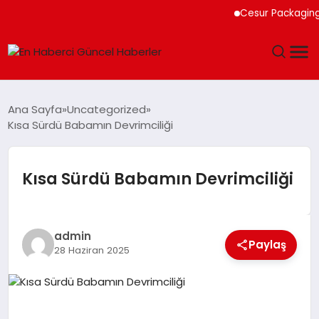
Cesur Packaging, Mısı
GÜNDEM
Ana Sayfa
Uncategorized
Kısa Sürdü Babamın Devrimciliği
SPOR
SAĞLIK
Kısa Sürdü Babamın Devrimciliği
TEKNOLOJI
admin
Paylaş
MAGAZIN
28 Haziran 2025
DÜNYA