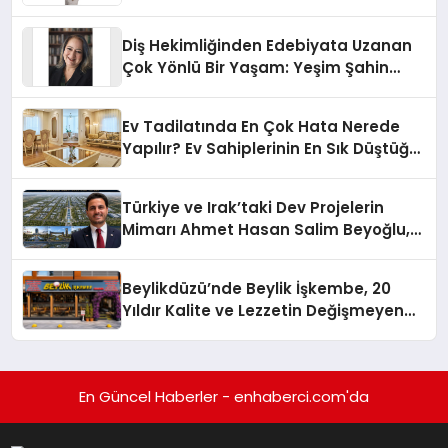
Diş Hekimliğinden Edebiyata Uzanan
Çok Yönlü Bir Yaşam: Yeşim Şahin
Yaman
Ev Tadilatında En Çok Hata Nerede
Yapılır? Ev Sahiplerinin En Sık Düştüğü
15 Yanlış
Türkiye ve Irak’taki Dev Projelerin
Mimarı Ahmet Hasan Salim Beyoğlu,
10 Milyon Metrekarelik “Al Yusuf
Holding Industrial City” Projesini
Beylikdüzü’nde Beylik İşkembe, 20
Hayata Geçirecek
Yıldır Kalite ve Lezzetin Değişmeyen
Adresi
En Güncel Haberler - enhaberci.com'da