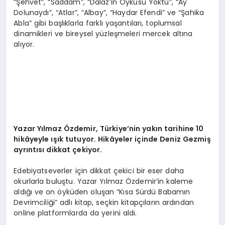
“Şehvet”, “Saddam”, “Dalaz’ın Öyküsü Yoktu”, “Ay
Dolunaydı”, “Atlar”, “Albay”, “Haydar Efendi” ve “Şahika
Abla” gibi başlıklarla farklı yaşantıları, toplumsal
dinamikleri ve bireysel yüzleşmeleri mercek altına
alıyor.
Yazar Yılmaz Özdemir, Türkiye’nin yakın tarihine 10
hikâyeyle ışık tutuyor.
Hikâyeler içinde Deniz Gezmiş
ayrıntısı dikkat çekiyor.
Edebiyatseverler için dikkat çekici bir eser daha
okurlarla buluştu. Yazar Yılmaz Özdemir’in kaleme
aldığı ve on öyküden oluşan “Kısa Sürdü Babamın
Devrimciliği” adlı kitap, seçkin kitapçıların ardından
online platformlarda da yerini aldı.