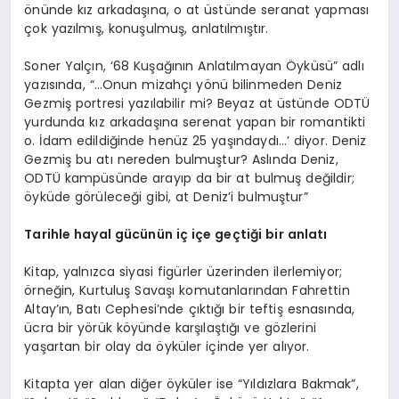
önünde kız arkadaşına, o at üstünde seranat yapması
çok yazılmış, konuşulmuş, anlatılmıştır.
Soner Yalçın, ‘68 Kuşağının Anlatılmayan Öyküsü” adlı
yazısında, “…Onun mizahçı yönü bilinmeden Deniz
Gezmiş portresi yazılabilir mi? Beyaz at üstünde ODTÜ
yurdunda kız arkadaşına serenat yapan bir romantikti
o. İdam edildiğinde henüz 25 yaşındaydı…’ diyor. Deniz
Gezmiş bu atı nereden bulmuştur? Aslında Deniz,
ODTÜ kampüsünde arayıp da bir at bulmuş değildir;
öyküde görüleceği gibi, at Deniz’i bulmuştur”
Tarihle hayal gücünün iç içe geçtiği bir anlatı
Kitap, yalnızca siyasi figürler üzerinden ilerlemiyor;
örneğin, Kurtuluş Savaşı komutanlarından Fahrettin
Altay’ın, Batı Cephesi’nde çıktığı bir teftiş esnasında,
ücra bir yörük köyünde karşılaştığı ve gözlerini
yaşartan bir olay da öyküler içinde yer alıyor.
Kitapta yer alan diğer öyküler ise “Yıldızlara Bakmak”,