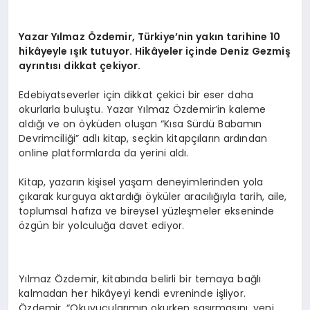
EKONOMI
EĞITIM
Yazar Yılmaz Özdemir, Türkiye’nin yakın tarihine 10
hikâyeyle ışık tutuyor.
Hikâyeler içinde Deniz Gezmiş
ayrıntısı dikkat çekiyor.
SIYASET
Edebiyatseverler için dikkat çekici bir eser daha
okurlarla buluştu. Yazar Yılmaz Özdemir’in kaleme
aldığı ve on öyküden oluşan “Kısa Sürdü Babamın
Devrimciliği” adlı kitap, seçkin kitapçıların ardından
online platformlarda da yerini aldı.
Kitap, yazarın kişisel yaşam deneyimlerinden yola
çıkarak kurguya aktardığı öyküler aracılığıyla tarih, aile,
toplumsal hafıza ve bireysel yüzleşmeler ekseninde
özgün bir yolculuğa davet ediyor.
Yılmaz Özdemir, kitabında belirli bir temaya bağlı
kalmadan her hikâyeyi kendi evreninde işliyor.
Özdemir, “Okuyucularımın okurken şaşırmasını, yeni