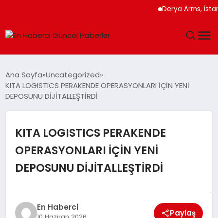
Derya Arms, İstanbul Pr
GÜNDEM
Ana Sayfa
Uncategorized
KITA LOGISTICS PERAKENDE OPERASYONLARI İÇİN YENİ
SPOR
DEPOSUNU DİJİTALLEŞTİRDİ
SAĞLIK
KITA LOGISTICS PERAKENDE
TEKNOLOJI
OPERASYONLARI İÇİN YENİ
DEPOSUNU DİJİTALLEŞTİRDİ
MAGAZIN
DÜNYA
En Haberci
Paylaş
10 Haziran 2026