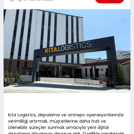
EKONOMI
EĞITIM
SIYASET
Kıta Logistics, depolama ve antrepo operasyonlarında
verimliliği artırmak, müşterilerine daha hızlı ve
izlenebilir süreçler sunmak amacıyla yeni dijital
depolama altyapısını devreye aldı. Özellikle perakende,