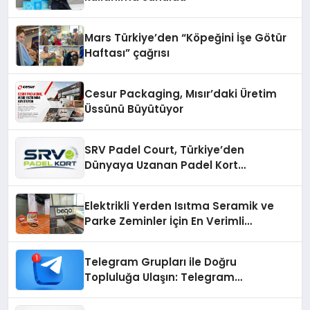
Mars Türkiye’den “Köpeğini İşe Götür
Haftası” çağrısı
Cesur Packaging, Mısır’daki Üretim
Üssünü Büyütüyor
SRV Padel Court, Türkiye’den
Dünyaya Uzanan Padel Kort
Üretiminde Güvenin Adresi
Elektrikli Yerden Isıtma Seramik ve
Parke Zeminler İçin En Verimli
Çözümler
Telegram Grupları ile Doğru
Topluluğa Ulaşın: Telegram
Gruplarıyla Online Topluluklara
Katılım