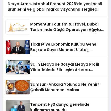
Derya Arms, İstanbul Prohunt 2026’da yeni nesil
ürünlerini ve global marka vizyonunu sergiledi
Momentur Tourism & Travel, Dubai
Turizminde Güçlü Operasyon Ağıyla
Fark Yaratıyor
Ticaret ve Ekonomik Kulübü Genel
Başkanı Sayın Mehmet Ulutaş,
ekonomiye dair yaptığı açıklamada
şunları kaydetti:
Salih Medya ile Sosyal Medya Profil
Yönetiminde Etkileşim Artırma
Yöntemleri
Samsun-Ankara Yolunda Ne Yenir?
Çakallı Menemeni Molası
Tencent Hy3 dünya genelinde
kullanıma sunuldu