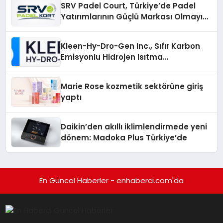
SRV Padel Court, Türkiye’de Padel
Yatırımlarının Güçlü Markası Olmayı
Sürdürüyor
Kleen-Hy-Dro-Gen Inc., Sıfır Karbon
Emisyonlu Hidrojen Isıtma
Teknolojisinde ISO ve TSSA
Düzenleyici Onaylarını Aldı
Marie Rose kozmetik sektörüne giriş
yaptı
Daikin’den akıllı iklimlendirmede yeni
dönem: Madoka Plus Türkiye’de
En Güncel Haberler - enhaberci.com'da