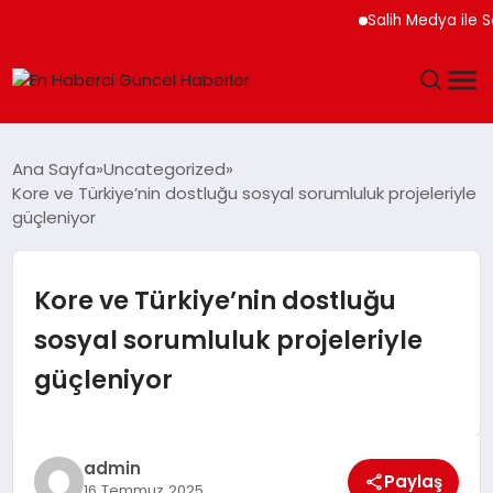
Salih Medya ile Sosya
GÜNDEM
Ana Sayfa
Uncategorized
Kore ve Türkiye’nin dostluğu sosyal sorumluluk projeleriyle
SPOR
güçleniyor
SAĞLIK
Kore ve Türkiye’nin dostluğu
TEKNOLOJI
sosyal sorumluluk projeleriyle
güçleniyor
MAGAZIN
DÜNYA
admin
Paylaş
16 Temmuz 2025