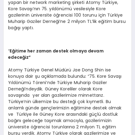
yapan bir network marketing şirketi Atomy Türkiye,
Kore Savaşı’nın 75. yıldönümü vesilesiyle Kore
gazilerinin üniversite öğrencisi 100 torunu için Türkiye
Muharip Gaziler Derneği’ne 2 milyon TL’lik eğitim bursu
bağışı yaptı.
“
Eğitime her zaman destek olmaya devam
edeceğ
iz
”
Atomy Türkiye Genel Müdürü Jae Dong Shin ise
konuya dair şu açıklamada bulundu: “75. Kore Savaşı
Yıldönümü Töreni’nde Türkiye Muharip Gaziler
Derneği’ndeydik. Güney Koreliler olarak Kore
savaşında yer alan gazilerimize minnettarız.
Türkiye’nin ülkemize bu desteği çok kıymetli. Bu
anlamlı günde gençlerimizin eğitimine destek olmak
ve Türkiye ile Güney Kore arasındaki güçlü dostluk
bağını geleceğe taşımak amacıyla, gazilerimizin
üniversite öğrencisi torunlarına 2 milyon TL eğitim
bursu verdik. Atomy Türkiye olarak gazilerimize ve