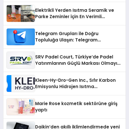
Elektrikli Yerden Isıtma Seramik ve
Parke Zeminler İçin En Verimli
Çözümler
Telegram Grupları ile Doğru
Topluluğa Ulaşın: Telegram
Gruplarıyla Online Topluluklara
Katılım
SRV Padel Court, Türkiye’de Padel
Yatırımlarının Güçlü Markası Olmayı
Sürdürüyor
Kleen-Hy-Dro-Gen Inc., Sıfır Karbon
Emisyonlu Hidrojen Isıtma
Teknolojisinde ISO ve TSSA
Düzenleyici Onaylarını Aldı
Marie Rose kozmetik sektörüne giriş
yaptı
Daikin’den akıllı iklimlendirmede yeni