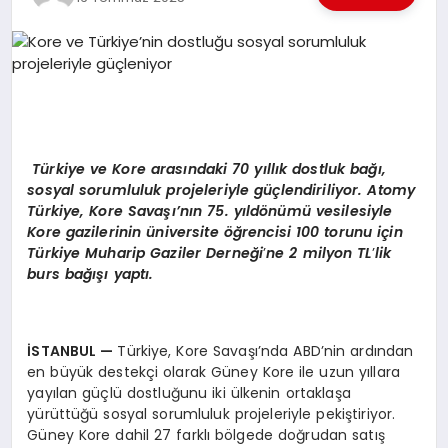
EKONOMI
EĞITIM
SIYASET
Türkiye ve Kore arasındaki 70 yıllık dostluk bağı,
sosyal sorumluluk projeleriyle güçlendiriliyor. Atomy
Türkiye, Kore Savaşı’nın 75. yıld
ö
nümü vesilesiyle
Kore gazilerinin üniversite öğrencisi 100 torunu iç
in
T
ürkiye Muharip Gaziler Derneği
’
ne 2 milyon TL
’
lik
burs bağışı yaptı.
İSTANBUL
—
Türkiye, Kore Savaşı’nda ABD’nin ardından
en büyük destekçi olarak Güney Kore ile uzun yıllara
yayılan güçlü dostluğunu iki ülkenin ortaklaşa
yürüttüğü sosyal sorumluluk projeleriyle pekiştiriyor.
Güney Kore dahil 27 farklı bölgede doğrudan satış