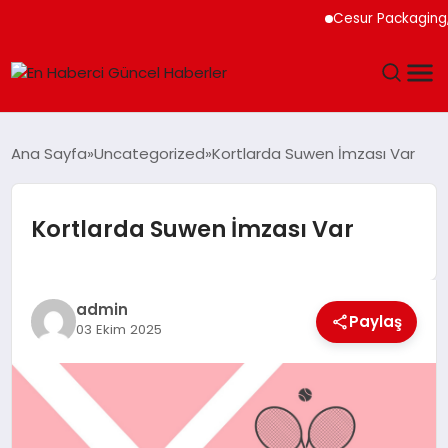
Cesur Packaging, Mısı
GÜNDEM
Ana Sayfa
Uncategorized
Kortlarda Suwen İmzası Var
SPOR
Kortlarda Suwen İmzası Var
SAĞLIK
TEKNOLOJI
admin
Paylaş
03 Ekim 2025
MAGAZIN
DÜNYA