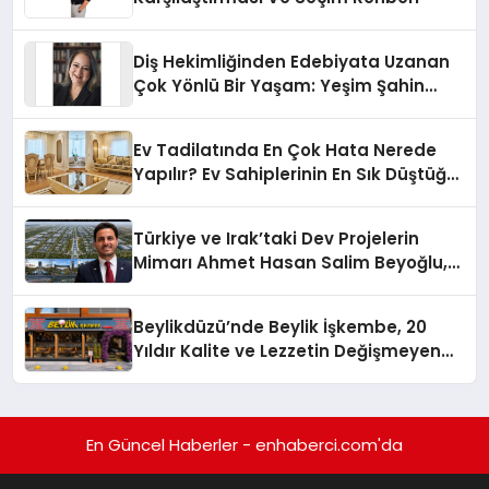
Diş Hekimliğinden Edebiyata Uzanan
Çok Yönlü Bir Yaşam: Yeşim Şahin
Yaman
Ev Tadilatında En Çok Hata Nerede
Yapılır? Ev Sahiplerinin En Sık Düştüğü
15 Yanlış
Türkiye ve Irak’taki Dev Projelerin
Mimarı Ahmet Hasan Salim Beyoğlu,
10 Milyon Metrekarelik “Al Yusuf
Holding Industrial City” Projesini
Beylikdüzü’nde Beylik İşkembe, 20
Hayata Geçirecek
Yıldır Kalite ve Lezzetin Değişmeyen
Adresi
En Güncel Haberler - enhaberci.com'da