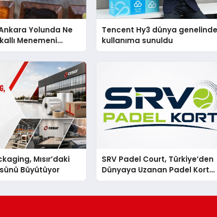
nkara Yolunda Ne
Tencent Hy3 dünya genelind
kallı Menemeni
kullanıma sunuldu
kaging, Mısır’daki
SRV Padel Court, Türkiye’den
ssünü Büyütüyor
Dünyaya Uzanan Padel Kort
Üretiminde Güvenin Adresi