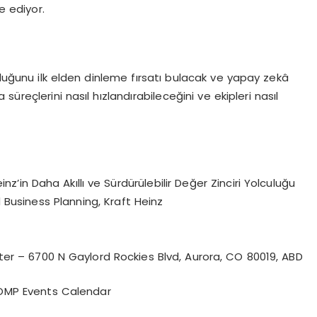
e ediyor.
uluğunu ilk elden dinleme fırsatı bulacak ve yapay zekâ
reçlerini nasıl hızlandırabileceğini ve ekipleri nasıl
nz’in Daha Akıllı ve Sürdürülebilir Değer Zinciri Yolculuğu
Business Planning, Kraft Heinz
er – 6700 N Gaylord Rockies Blvd, Aurora, CO 80019, ABD
: OMP Events Calendar