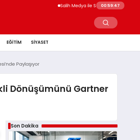
Salih Medya ile Sosyal Medya Profil Yöneti
00:59:48
EĞITIM
SIYASET
si’nde Paylaşıyor
tekli Dönüşümünü Gartner
Son Dakika