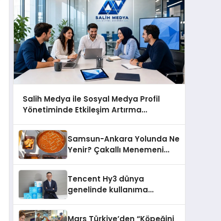
Salih Medya ile Sosyal Medya Profil
Yönetiminde Etkileşim Artırma
Yöntemleri
Samsun-Ankara Yolunda Ne
Yenir? Çakallı Menemeni
Molası
Tencent Hy3 dünya
genelinde kullanıma
sunuldu
Mars Türkiye’den “Köpeğini