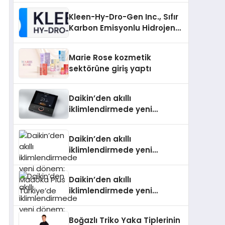
Kleen-Hy-Dro-Gen Inc., Sıfır
Karbon Emisyonlu Hidrojen
Isıtma Teknolojisinde ISO ve
TSSA Düzenleyici Onaylarını
Marie Rose kozmetik
Aldı
sektörüne giriş yaptı
Daikin’den akıllı
iklimlendirmede yeni
dönem: Madoka Plus
Türkiye’de
Daikin’den akıllı
iklimlendirmede yeni
dönem: Madoka Plus
Türkiye’de
Daikin’den akıllı
iklimlendirmede yeni
dönem: Madoka Plus
Türkiye’de
Boğazlı Triko Yaka Tiplerinin