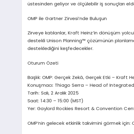
üstesinden geliyor ve ölçülebilir iş sonuçları eld
OMP ile Gartner Zirvesi’nde Buluşun
Zirveye katılanlar, Kraft Heinz’in dönüşüm yolc
destekli Unison Planning™ çözümünün planlama sü
desteklediğini keşfedecekler.
Oturum Özeti
Başlık: OMP: Gerçek Zekâ, Gerçek Etki – Kraft Hei
Konuşmacı: Thiago Serra – Head of Integrated 
Tarih: Salı, 2 Aralık 2025
Saat: 14:30 – 15:00 (MST)
Yer: Gaylord Rockies Resort & Convention Cent
OMP’nin gelecek etkinlik takvimini görmek için