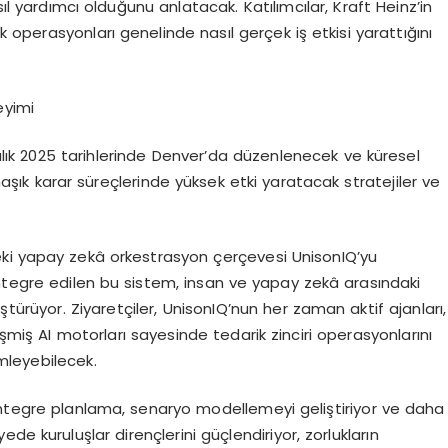
sıl yardımcı olduğunu anlatacak. Katılımcılar, Kraft Heinz’in
ek operasyonları genelinde nasıl gerçek iş etkisi yarattığını
yimi
lık 2025 tarihlerinde Denver’da düzenlenecek ve küresel
rmaşık karar süreçlerinde yüksek etki yaratacak stratejiler ve
eki yapay zekâ orkestrasyon çerçevesi UnisonIQ’yu
tegre edilen bu sistem, insan ve yapay zekâ arasındaki
nüştürüyor. Ziyaretçiler, UnisonIQ’nun her zaman aktif ajanları,
iş AI motorları sayesinde tedarik zinciri operasyonlarını
mleyebilecek.
entegre planlama, senaryo modellemeyi geliştiriyor ve daha
yede kuruluşlar dirençlerini güçlendiriyor, zorlukların