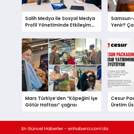
Salih Medya ile Sosyal Medya
Samsun-A
Profil Yönetiminde Etkileşim
Yenir? Ça
Artırma Yöntemleri
Molası
Mars Türkiye’den “Köpeğini İşe
Cesur Pac
Götür Haftası” çağrısı
Üretim Ü
En Güncel Haberler - enhaberci.com'da