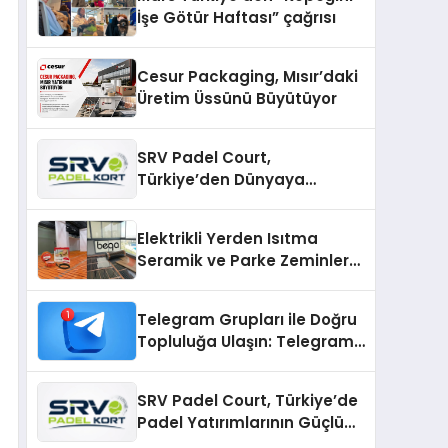
İşe Götür Haftası” çağrısı
Cesur Packaging, Mısır’daki
Üretim Üssünü Büyütüyor
SRV Padel Court,
Türkiye’den Dünyaya
Uzanan Padel Kort
Üretiminde Güvenin Adresi
Elektrikli Yerden Isıtma
Seramik ve Parke Zeminler
İçin En Verimli Çözümler
Telegram Grupları ile Doğru
Topluluğa Ulaşın: Telegram
Gruplarıyla Online
Topluluklara Katılım
SRV Padel Court, Türkiye’de
Padel Yatırımlarının Güçlü
Markası Olmayı Sürdürüyor