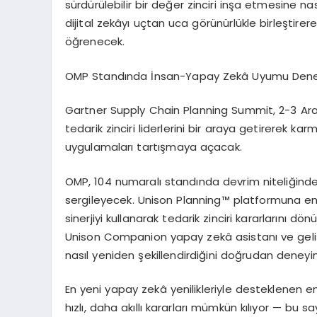
sürdürülebilir bir değer zinciri inşa etmesine na
dijital zekâyı uçtan uca görünürlükle birleştirer
öğrenecek.
OMP Standında İnsan-Yapay Zekâ Uyumu Dene
Gartner Supply Chain Planning Summit, 2-3 Ara
tedarik zinciri liderlerini bir araya getirerek ka
uygulamaları tartışmaya açacak.
OMP, 104 numaralı standında devrim niteliğind
sergileyecek. Unison Planning™ platformuna en
sinerjiyi kullanarak tedarik zinciri kararlarını dö
Unison Companion yapay zekâ asistanı ve gelişm
nasıl yeniden şekillendirdiğini doğrudan deneyi
En yeni yapay zekâ yenilikleriyle desteklenen 
hızlı, daha akıllı kararları mümkün kılıyor — bu sa