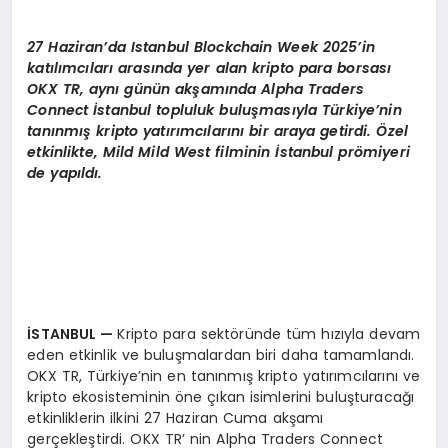
EKONOMI
27 Haziran’da Istanbul Blockchain Week 2025
’
in
EĞITIM
katılımcıları arasında yer alan kripto para borsası
OKX TR, aynı günün akşamı
nda Alpha Traders
SIYASET
Connect
İstanbul topluluk buluş
mas
ıyla Türkiye
’
nin
tanınmış kripto yatırımcılarını bir araya getirdi. Özel
etkinlikte, Mild Mild West filminin İstanbul pr
ö
miyeri
de yapıldı.
İSTANBUL —
Kripto para sektöründe tüm hızıyla devam
eden etkinlik ve buluşmalardan biri daha tamamlandı.
OKX TR, Türkiye’nin en tanınmış kripto yatırımcılarını ve
kripto ekosisteminin öne çıkan isimlerini buluşturacağı
etkinliklerin ilkini 27 Haziran Cuma akşamı
gerçekleştirdi. OKX TR’ nin Alpha Traders Connect