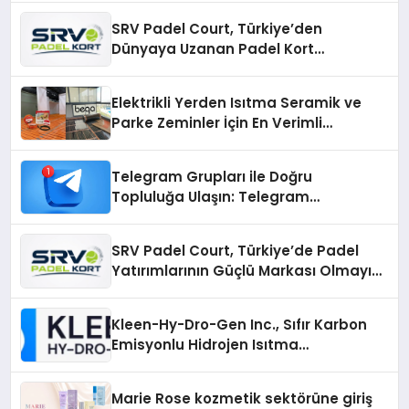
SRV Padel Court, Türkiye’den
Dünyaya Uzanan Padel Kort
Üretiminde Güvenin Adresi
Elektrikli Yerden Isıtma Seramik ve
Parke Zeminler İçin En Verimli
Çözümler
Telegram Grupları ile Doğru
Topluluğa Ulaşın: Telegram
Gruplarıyla Online Topluluklara
Katılım
SRV Padel Court, Türkiye’de Padel
Yatırımlarının Güçlü Markası Olmayı
Sürdürüyor
Kleen-Hy-Dro-Gen Inc., Sıfır Karbon
Emisyonlu Hidrojen Isıtma
Teknolojisinde ISO ve TSSA
Düzenleyici Onaylarını Aldı
Marie Rose kozmetik sektörüne giriş