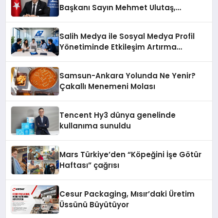
Başkanı Sayın Mehmet Ulutaş,
ekonomiye dair yaptığı açıklamada
şunları kaydetti:
Salih Medya ile Sosyal Medya Profil
Yönetiminde Etkileşim Artırma
Yöntemleri
Samsun-Ankara Yolunda Ne Yenir?
Çakallı Menemeni Molası
Tencent Hy3 dünya genelinde
kullanıma sunuldu
Mars Türkiye’den “Köpeğini İşe Götür
Haftası” çağrısı
Cesur Packaging, Mısır’daki Üretim
Üssünü Büyütüyor