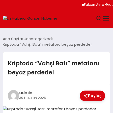
Falcon Aero Group, Kür
GÜNDEM
Ana Sayfa
Uncategorized
Kriptoda “Vahşi Batı” metaforu beyaz perdede!
SPOR
SAĞLIK
Kriptoda “Vahşi Batı” metaforu
beyaz perdede!
TEKNOLOJI
MAGAZIN
admin
Paylaş
30 Haziran 2025
DÜNYA