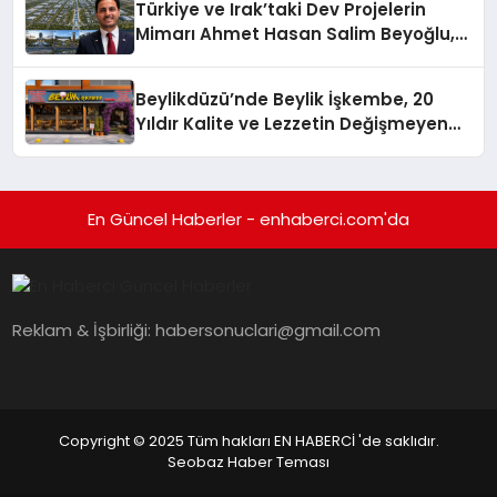
Türkiye ve Irak’taki Dev Projelerin
Mimarı Ahmet Hasan Salim Beyoğlu,
10 Milyon Metrekarelik “Al Yusuf
Holding Industrial City” Projesini
Beylikdüzü’nde Beylik İşkembe, 20
Hayata Geçirecek
Yıldır Kalite ve Lezzetin Değişmeyen
Adresi
En Güncel Haberler - enhaberci.com'da
Reklam & İşbirliği:
habersonuclari@gmail.com
Copyright © 2025 Tüm hakları EN HABERCİ 'de saklıdır.
Seobaz Haber Teması