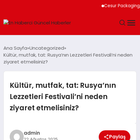
Cesur Packaging, Mısı
GÜNDEM
Ana Sayfa
Uncategorized
Kültür, mutfak, tat: Rusya’nın Lezzetleri Festivali’ni neden
SPOR
ziyaret etmelisiniz?
SAĞLIK
Kültür, mutfak, tat: Rusya’nın
TEKNOLOJI
Lezzetleri Festivali’ni neden
ziyaret etmelisiniz?
MAGAZIN
DÜNYA
admin
Paylaş
22 Ağustos 2025