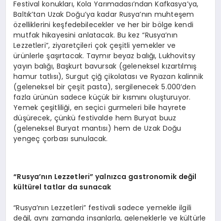
Festival konukları, Kola Yarımadası’ndan Kafkasya’ya,
Baltık’tan Uzak Doğu’ya kadar Rusya’nın muhteşem
özelliklerini keşfedebilecekler ve her bir bölge kendi
mutfak hikayesini anlatacak. Bu kez “Rusya’nın
Lezzetleri”, ziyaretçileri çok çeşitli yemekler ve
ürünlerle şaşırtacak. Taymır beyaz balığı, Lukhovitsy
yayın balığı, Başkurt bavursak (geleneksel kızartılmış
hamur tatlısı), Surgut çiğ çikolatası ve Ryazan kalinnik
(geleneksel bir çeşit pasta), sergilenecek 5.000’den
fazla ürünün sadece küçük bir kısmını oluşturuyor.
Yemek çeşitliliği, en seçici gurmeleri bile hayrete
düşürecek, çünkü festivalde hem Buryat buuz
(geleneksel Buryat mantısı) hem de Uzak Doğu
yengeç çorbası sunulacak.
“Rusya’nın Lezzetleri” yalnızca gastronomik değ
il
kültürel tatlar da sunacak
“Rusya’nın Lezzetleri” festivali sadece yemekle ilgili
değil, aynı zamanda insanlarla, geleneklerle ve kültürle