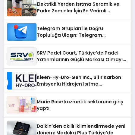
Elektrikli Yerden Isıtma Seramik ve
Parke Zeminler İçin En Verimli
Çözümler
Telegram Grupları ile Doğru
Topluluğa Ulaşın: Telegram
Gruplarıyla Online Topluluklara
Katılım
SRV Padel Court, Türkiye’de Padel
Yatırımlarının Güçlü Markası Olmayı
Sürdürüyor
Kleen-Hy-Dro-Gen Inc., Sıfır Karbon
Emisyonlu Hidrojen Isıtma
Teknolojisinde ISO ve TSSA
Düzenleyici Onaylarını Aldı
Marie Rose kozmetik sektörüne giriş
yaptı
Daikin’den akıllı iklimlendirmede yeni
dönem: Madoka Plus Türkiye’de