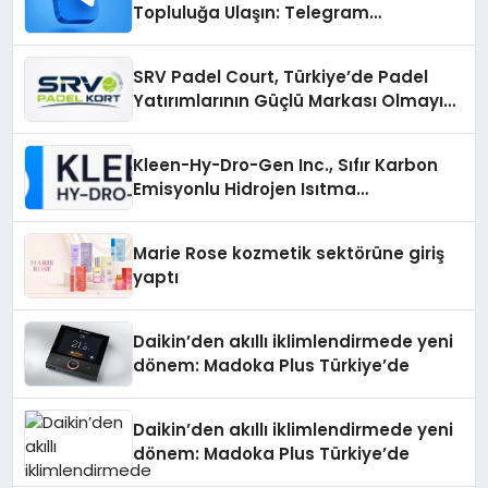
Topluluğa Ulaşın: Telegram
Gruplarıyla Online Topluluklara
Katılım
SRV Padel Court, Türkiye’de Padel
Yatırımlarının Güçlü Markası Olmayı
Sürdürüyor
Kleen-Hy-Dro-Gen Inc., Sıfır Karbon
Emisyonlu Hidrojen Isıtma
Teknolojisinde ISO ve TSSA
Düzenleyici Onaylarını Aldı
Marie Rose kozmetik sektörüne giriş
yaptı
Daikin’den akıllı iklimlendirmede yeni
dönem: Madoka Plus Türkiye’de
Daikin’den akıllı iklimlendirmede yeni
dönem: Madoka Plus Türkiye’de