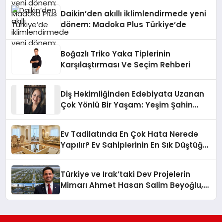
Daikin’den akıllı iklimlendirmede yeni
dönem: Madoka Plus Türkiye’de
Boğazlı Triko Yaka Tiplerinin
Karşılaştırması Ve Seçim Rehberi
Diş Hekimliğinden Edebiyata Uzanan
Çok Yönlü Bir Yaşam: Yeşim Şahin
Yaman
Ev Tadilatında En Çok Hata Nerede
Yapılır? Ev Sahiplerinin En Sık Düştüğü
15 Yanlış
Türkiye ve Irak’taki Dev Projelerin
Mimarı Ahmet Hasan Salim Beyoğlu,
10 Milyon Metrekarelik “Al Yusuf
Holding Industrial City” Projesini
Hayata Geçirecek