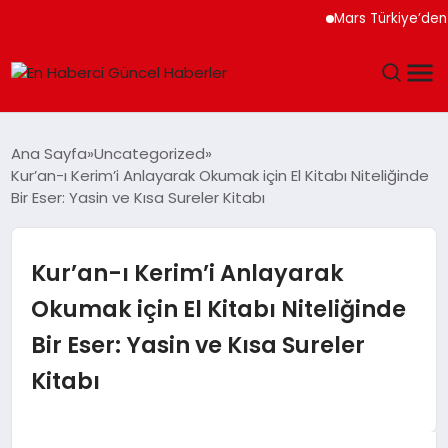
Mars Türkiye’den “Köpe
GÜNDEM
Ana Sayfa
Uncategorized
Kur’an-ı Kerim’i Anlayarak Okumak için El Kitabı Niteliğinde
SPOR
Bir Eser: Yasin ve Kısa Sureler Kitabı
SAĞLIK
Kur’an-ı Kerim’i Anlayarak
TEKNOLOJI
Okumak için El Kitabı Niteliğinde
Bir Eser: Yasin ve Kısa Sureler
MAGAZIN
Kitabı
DÜNYA