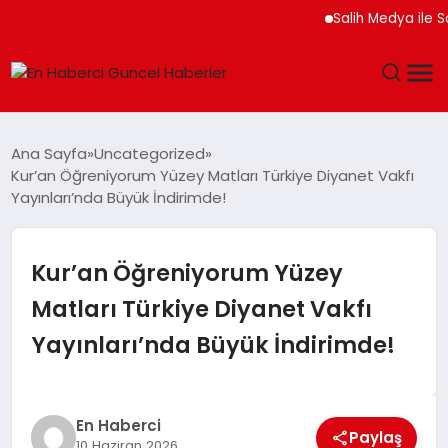
Salih Medya ile Sosyal 
GÜNDEM
Ana Sayfa
Uncategorized
Kur’an Öğreniyorum Yüzey Matları Türkiye Diyanet Vakfı
SPOR
Yayınları’nda Büyük İndirimde!
SAĞLIK
Kur’an Öğreniyorum Yüzey
TEKNOLOJI
Matları Türkiye Diyanet Vakfı
Yayınları’nda Büyük İndirimde!
MAGAZIN
DÜNYA
En Haberci
Paylaş
10 Haziran 2026