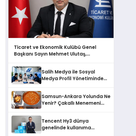
Ticaret ve Ekonomik Kulübü Genel
Başkanı Sayın Mehmet Ulutaş,
ekonomiye dair yaptığı açıklamada
şunları kaydetti:
Salih Medya ile Sosyal
Medya Profil Yönetiminde
Etkileşim Artırma Yöntemleri
Samsun-Ankara Yolunda Ne
Yenir? Çakallı Menemeni
Molası
Tencent Hy3 dünya
genelinde kullanıma
sunuldu