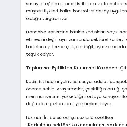
sunuyor; eğitim sonrası istihdam ve franchise s
müşteri ilişkileri, kalite kontrol ve detay uygu
olduğu vurgulanıyor.
Franchise sistemine katılan kadınların sayısı son
etmesini değil; aynı zamanda sektörel kaliteyi
kadınların yalnızca çalışan değil, aynı zamanda 
teşvik ediyor.
Toplumsal Eşitlikten Kurumsal Kazanca: Ç
i
Kadın istihdamı yalnızca sosyal adalet perspektif
öneme sahip. Araştırmalar, çeşitliliğin arttığı ç
memnuniyetinin yükseldiğini ortaya koyuyor. Bow
doğrudan gözlemlemeyi mümkün kılıyor.
Lokman İn, bu süreci şu sözlerle özetliyor:
“
Kadınların sekt
ö
re kazandırılması sadece eş