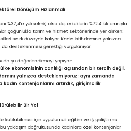
ekt
ö
rel D
ö
nüşüm Hızlanmalı
oranı %37,4’e yükselmiş olsa da, erkeklerin %72,4’lük oranıyla
nlar çoğunlukla tarım ve hizmet sektörlerinde yer alırken;
silleri sınırlı düzeyde kalıyor. Kadın istihdamının yalnızca
dan da desteklenmesi gerektiği vurgulanıyor.
nuda şu değerlendirmeyi yapıyor:
lke ekonomisinin canlılığı açısından bir tercih değil,
ihdamını yalnızca desteklemiyoruz; aynı zamanda
kadın kontenjanlarını artırdık, girişimcilik
ürülebilir Bir Yol
de katılabilmesi için uygulamalı eğitim ve iş geliştirme
u yaklaşım doğrultusunda kadınlara özel kontenjanlar