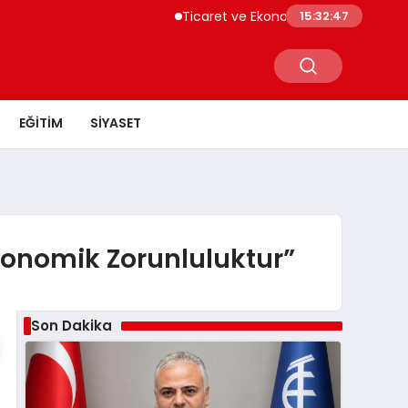
Ticaret ve Ekonomik Kulübü Genel Başkanı
15:32:48
EĞITIM
SIYASET
Ekonomik Zorunluluktur”
Son Dakika