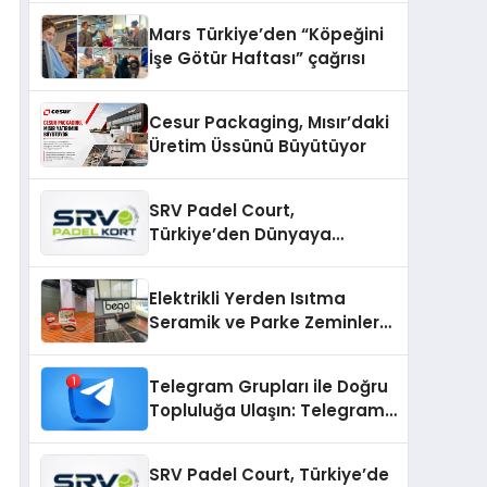
Mars Türkiye’den “Köpeğini
İşe Götür Haftası” çağrısı
Cesur Packaging, Mısır’daki
Üretim Üssünü Büyütüyor
SRV Padel Court,
Türkiye’den Dünyaya
Uzanan Padel Kort
Üretiminde Güvenin Adresi
Elektrikli Yerden Isıtma
Seramik ve Parke Zeminler
İçin En Verimli Çözümler
Telegram Grupları ile Doğru
Topluluğa Ulaşın: Telegram
Gruplarıyla Online
Topluluklara Katılım
SRV Padel Court, Türkiye’de