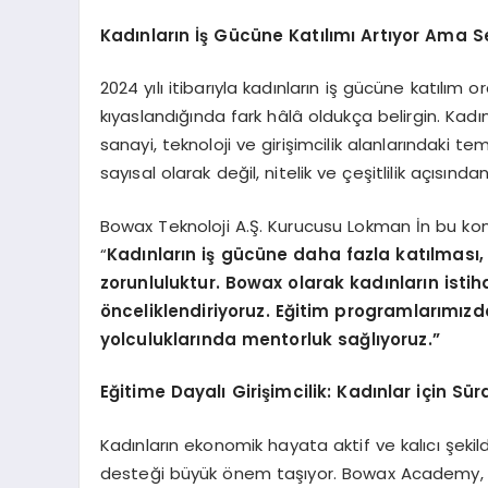
Kadınların İş Gücü
ne Kat
ılımı
Art
ıyor Ama S
2024 yılı itibarıyla kadınların iş gücüne katılım 
kıyaslandığında fark hâlâ oldukça belirgin. Kadı
sanayi, teknoloji ve girişimcilik alanlarındaki tem
sayısal olarak değil, nitelik ve çeşitlilik açısın
Bowax Teknoloji A.Ş. Kurucusu Lokman İn bu ko
“
Kadınların iş gücüne daha fazla katılması, ü
zorunluluktur. Bowax olarak kadınların ist
ö
nceliklendiriyoruz. Eğitim programlarımızda 
yolculuklarında mentorluk sağlıyoruz.”
Eğitime Dayalı
Giri
şimcilik: Kadınlar iç
in S
ürd
Kadınların ekonomik hayata aktif ve kalıcı şekil
desteği büyük önem taşıyor. Bowax Academy, b