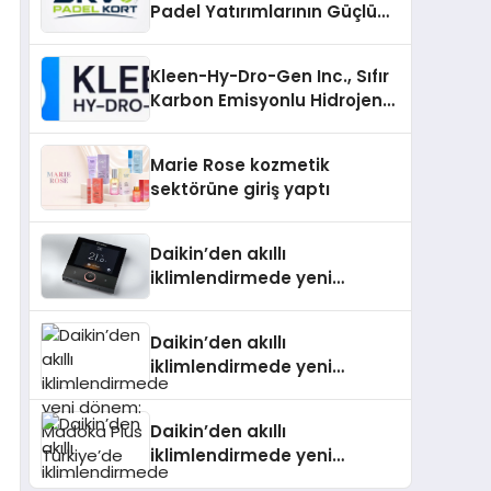
Padel Yatırımlarının Güçlü
Markası Olmayı Sürdürüyor
Kleen-Hy-Dro-Gen Inc., Sıfır
Karbon Emisyonlu Hidrojen
Isıtma Teknolojisinde ISO ve
TSSA Düzenleyici Onaylarını
Marie Rose kozmetik
Aldı
sektörüne giriş yaptı
Daikin’den akıllı
iklimlendirmede yeni
dönem: Madoka Plus
Türkiye’de
Daikin’den akıllı
iklimlendirmede yeni
dönem: Madoka Plus
Türkiye’de
Daikin’den akıllı
iklimlendirmede yeni
dönem: Madoka Plus