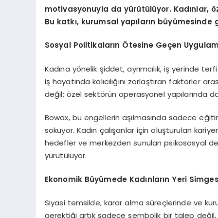
motivasyonuyla da yürütülüyor. Kadınlar,
ö
Bu katkı, kurumsal yapıların büyümesinde 
Sosyal Politikaların Ötesine Geçen Uygulam
Kadına yönelik şiddet, ayrımcılık, iş yerinde terf
iş hayatında kalıcılığını zorlaştıran faktörler a
değil; özel sektörün operasyonel yapılarında da 
Bowax, bu engellerin aşılmasında sadece eğiti
sokuyor. Kadın çalışanlar için oluşturulan kariy
hedefler ve merkezden sunulan psikososyal deste
yürütülüyor.
Ekonomik Büyü
mede Kad
ınların Yeri Simge
Siyasi temsilde, karar alma süreçlerinde ve kuru
gerektiği artık sadece sembolik bir talep değil,