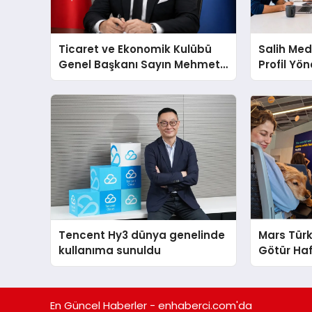
Ticaret ve Ekonomik Kulübü
Salih Med
Genel Başkanı Sayın Mehmet
Profil Yö
Ulutaş, ekonomiye dair yaptığı
Artırma Y
açıklamada şunları kaydetti:
Tencent Hy3 dünya genelinde
Mars Türk
kullanıma sunuldu
Götür Haf
En Güncel Haberler - enhaberci.com'da