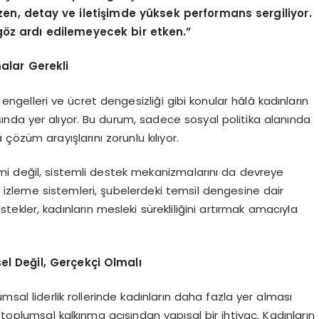
zen, detay ve iletişimde yüksek performans sergiliyor.
g
ö
z ardı edilemeyecek bir etken.”
alar Gerekli
i engelleri ve ücret dengesizliği gibi konular hâlâ kadınların
rasında yer alıyor. Bu durum, sadece sosyal politika alanında
çözüm arayışlarını zorunlu kılıyor.
mi değil, sistemli destek mekanizmalarını da devreye
er izleme sistemleri, şubelerdeki temsil dengesine dair
kler, kadınların mesleki sürekliliğini artırmak amacıyla
sel Değ
il, Ger
çekçi Olmalı
msal liderlik rollerinde kadınların daha fazla yer alması
 toplumsal kalkınma açısından yapısal bir ihtiyaç. Kadınların