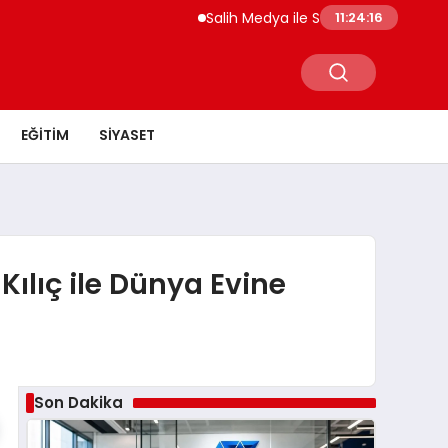
Salih Medya ile Sosyal Medya Profil Yönetimin
11:24:18
EĞITIM
SIYASET
ılıç ile Dünya Evine
Son Dakika