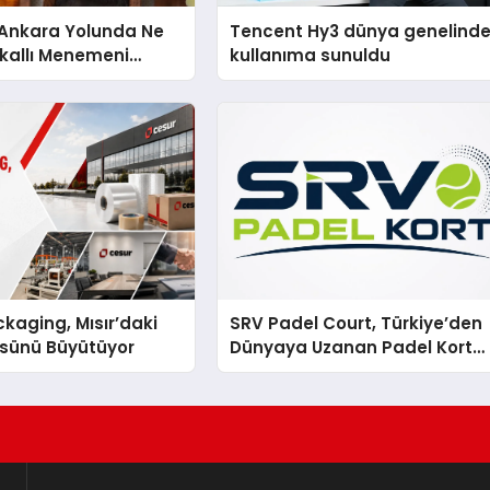
nkara Yolunda Ne
Tencent Hy3 dünya genelind
kallı Menemeni
kullanıma sunuldu
kaging, Mısır’daki
SRV Padel Court, Türkiye’den
ssünü Büyütüyor
Dünyaya Uzanan Padel Kort
Üretiminde Güvenin Adresi