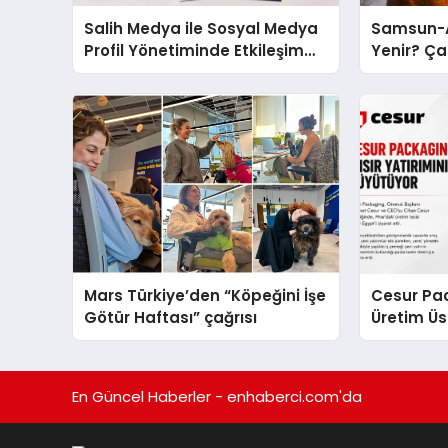
Salih Medya ile Sosyal Medya
Samsun-A
Profil Yönetiminde Etkileşim
Yenir? Ça
Artırma Yöntemleri
Molası
Mars Türkiye’den “Köpeğini İşe
Cesur Pac
Götür Haftası” çağrısı
Üretim Ü
En Güncel Haberler - enhaberci.com'da