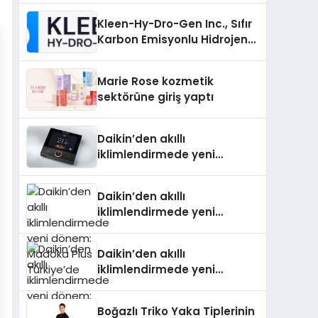
Kleen-Hy-Dro-Gen Inc., Sıfır
Karbon Emisyonlu Hidrojen
Isıtma Teknolojisinde ISO ve
TSSA Düzenleyici Onaylarını
Marie Rose kozmetik
Aldı
sektörüne giriş yaptı
Daikin’den akıllı
iklimlendirmede yeni
dönem: Madoka Plus
Türkiye’de
Daikin’den akıllı
iklimlendirmede yeni
dönem: Madoka Plus
Türkiye’de
Daikin’den akıllı
iklimlendirmede yeni
dönem: Madoka Plus
Türkiye’de
Boğazlı Triko Yaka Tiplerinin