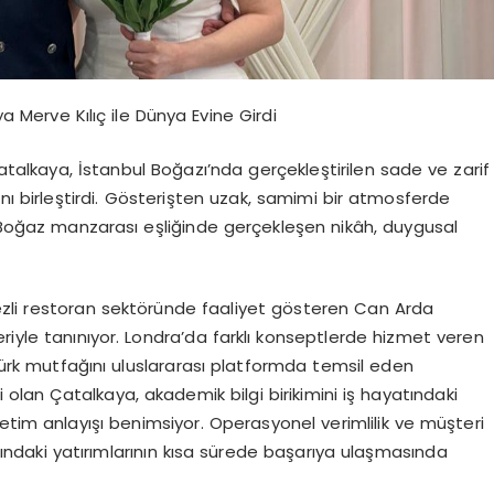
 Merve Kılıç ile Dünya Evine Girdi
alkaya, İstanbul Boğazı’nda gerçekleştirilen sade ve zarif
tını birleştirdi. Gösterişten uzak, samimi bir atmosferde
. Boğaz manzarası eşliğinde gerçekleşen nikâh, duygusal
rkezli restoran sektöründe faaliyet gösteren Can Arda
eleriyle tanınıyor. Londra’da farklı konseptlerde hizmet veren
 Türk mutfağını uluslararası platformda temsil eden
i olan Çatalkaya, akademik bilgi birikimini iş hayatındaki
etim anlayışı benimsiyor. Operasyonel verimlilik ve müşteri
ındaki yatırımlarının kısa sürede başarıya ulaşmasında