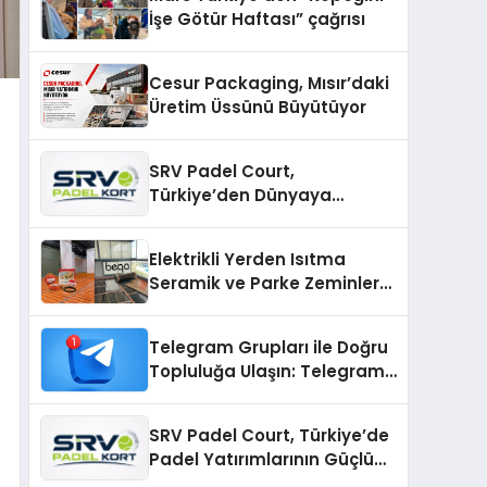
İşe Götür Haftası” çağrısı
Cesur Packaging, Mısır’daki
Üretim Üssünü Büyütüyor
SRV Padel Court,
Türkiye’den Dünyaya
Uzanan Padel Kort
Üretiminde Güvenin Adresi
Elektrikli Yerden Isıtma
Seramik ve Parke Zeminler
İçin En Verimli Çözümler
Telegram Grupları ile Doğru
Topluluğa Ulaşın: Telegram
Gruplarıyla Online
Topluluklara Katılım
SRV Padel Court, Türkiye’de
Padel Yatırımlarının Güçlü
Markası Olmayı Sürdürüyor