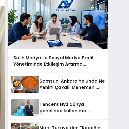
Salih Medya ile Sosyal Medya Profil
Yönetiminde Etkileşim Artırma
Yöntemleri
Samsun-Ankara Yolunda Ne
Yenir? Çakallı Menemeni
Molası
Tencent Hy3 dünya
genelinde kullanıma
sunuldu
Mars Türkiye’den “Köpeğini