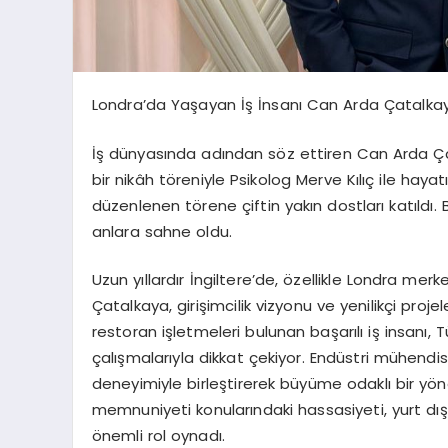
Londra’da Yaşayan İş İnsanı Can Arda Çatalkaya
İş dünyasında adından söz ettiren Can Arda Çat
bir nikâh töreniyle Psikolog Merve Kılıç ile haya
düzenlenen törene çiftin yakın dostları katıldı
anlara sahne oldu.
Uzun yıllardır İngiltere’de, özellikle Londra me
Çatalkaya, girişimcilik vizyonu ve yenilikçi proj
restoran işletmeleri bulunan başarılı iş insanı,
çalışmalarıyla dikkat çekiyor. Endüstri mühendis
deneyimiyle birleştirerek büyüme odaklı bir yön
memnuniyeti konularındaki hassasiyeti, yurt dış
önemli rol oynadı.