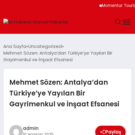
Momentur Tourism & T
GÜNDEM
Ana Sayfa
Uncategorized
Mehmet Sözen: Antalya’dan Türkiye’ye Yayılan Bir
SPOR
Gayrimenkul ve İnşaat Efsanesi
SAĞLIK
Mehmet Sözen: Antalya’dan
TEKNOLOJI
Türkiye’ye Yayılan Bir
Gayrimenkul ve İnşaat Efsanesi
MAGAZIN
DÜNYA
admin
Paylaş
10 Haziran 2025