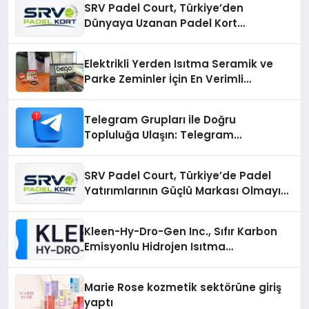
SRV Padel Court, Türkiye’den
Dünyaya Uzanan Padel Kort
Üretiminde Güvenin Adresi
Elektrikli Yerden Isıtma Seramik ve
Parke Zeminler İçin En Verimli
Çözümler
Telegram Grupları ile Doğru
Topluluğa Ulaşın: Telegram
Gruplarıyla Online Topluluklara
Katılım
SRV Padel Court, Türkiye’de Padel
Yatırımlarının Güçlü Markası Olmayı
Sürdürüyor
Kleen-Hy-Dro-Gen Inc., Sıfır Karbon
Emisyonlu Hidrojen Isıtma
Teknolojisinde ISO ve TSSA
Düzenleyici Onaylarını Aldı
Marie Rose kozmetik sektörüne giriş
yaptı