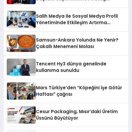
ekonomiye dair yaptığı açıklamada
şunları kaydetti:
Salih Medya ile Sosyal Medya Profil
Yönetiminde Etkileşim Artırma
Yöntemleri
Samsun-Ankara Yolunda Ne Yenir?
Çakallı Menemeni Molası
Tencent Hy3 dünya genelinde
kullanıma sunuldu
Mars Türkiye’den “Köpeğini İşe Götür
Haftası” çağrısı
Cesur Packaging, Mısır’daki Üretim
Üssünü Büyütüyor