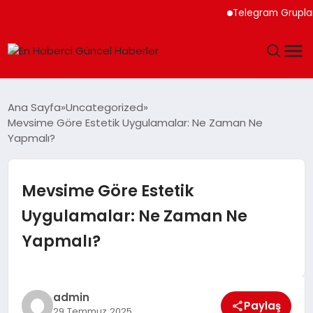
Telegram Grupları ile
GÜNDEM
Ana Sayfa
Uncategorized
Mevsime Göre Estetik Uygulamalar: Ne Zaman Ne
SPOR
Yapmalı?
SAĞLIK
Mevsime Göre Estetik
TEKNOLOJI
Uygulamalar: Ne Zaman Ne
Yapmalı?
MAGAZIN
DÜNYA
admin
Paylaş
29 Temmuz 2025