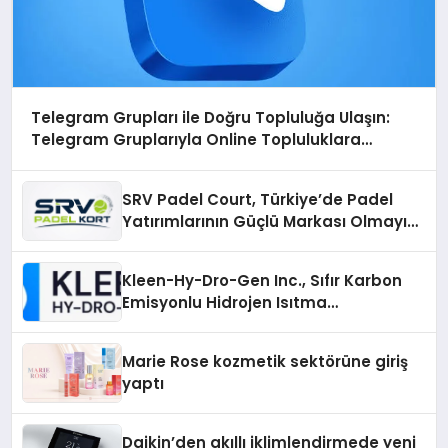
Telegram Grupları ile Doğru Topluluğa Ulaşın:
Telegram Gruplarıyla Online Topluluklara
Katılım
SRV Padel Court, Türkiye’de Padel
Yatırımlarının Güçlü Markası Olmayı
Sürdürüyor
Kleen-Hy-Dro-Gen Inc., Sıfır Karbon
Emisyonlu Hidrojen Isıtma
Teknolojisinde ISO ve TSSA
Düzenleyici Onaylarını Aldı
Marie Rose kozmetik sektörüne giriş
yaptı
Daikin’den akıllı iklimlendirmede yeni