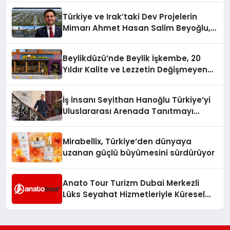
Türkiye ve Irak’taki Dev Projelerin
Mimarı Ahmet Hasan Salim Beyoğlu,
10 Milyon Metrekarelik “Al Yusuf
Holding Industrial City” Projesini
Beylikdüzü’nde Beylik İşkembe, 20
Hayata Geçirecek
Yıldır Kalite ve Lezzetin Değişmeyen
Adresi
İş İnsanı Seyithan Hanoğlu Türkiye’yi
Uluslararası Arenada Tanıtmayı
Hedefliyor
Mirabellix, Türkiye’den dünyaya
uzanan güçlü büyümesini sürdürüyor
Anato Tour Turizm Dubai Merkezli
Lüks Seyahat Hizmetleriyle Küresel
Turizmde Öne Çıkıyor