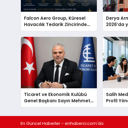
Falcon Aero Group, Küresel
Derya Arm
Havacılık Tedarik Zincirinde
2026’da ye
Türkiye’den Dünyaya Açılıyor
global m
sergiledi
Ticaret ve Ekonomik Kulübü
Salih Med
Genel Başkanı Sayın Mehmet
Profil Yö
Ulutaş, ekonomiye dair yaptığı
Artırma Y
açıklamada şunları kaydetti:
En Güncel Haberler - enhaberci.com'da