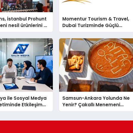
s, İstanbul Prohunt
Momentur Tourism & Travel,
ni nesil ürünlerini ve
Dubai Turizminde Güçlü
arka vizyonunu
Operasyon Ağıyla Fark
Yaratıyor
ya ile Sosyal Medya
Samsun-Ankara Yolunda Ne
netiminde Etkileşim
Yenir? Çakallı Menemeni
öntemleri
Molası