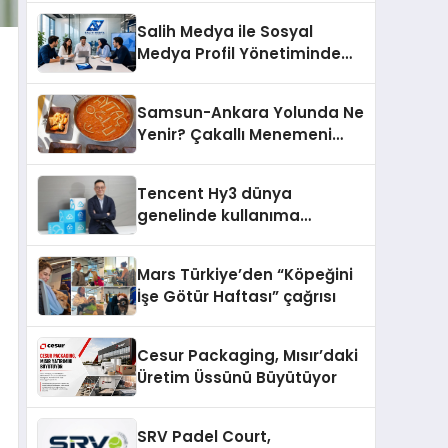
dair yaptığı açıklamada
Salih Medya ile Sosyal
şunları kaydetti:
Medya Profil Yönetiminde
Etkileşim Artırma Yöntemleri
Samsun-Ankara Yolunda Ne
Yenir? Çakallı Menemeni
Molası
Tencent Hy3 dünya
genelinde kullanıma
sunuldu
Mars Türkiye’den “Köpeğini
İşe Götür Haftası” çağrısı
Cesur Packaging, Mısır’daki
Üretim Üssünü Büyütüyor
SRV Padel Court,