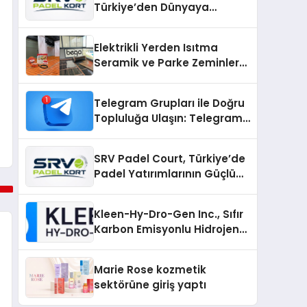
Türkiye’den Dünyaya
Uzanan Padel Kort
Üretiminde Güvenin Adresi
Elektrikli Yerden Isıtma
Seramik ve Parke Zeminler
İçin En Verimli Çözümler
Telegram Grupları ile Doğru
Topluluğa Ulaşın: Telegram
Gruplarıyla Online
Topluluklara Katılım
SRV Padel Court, Türkiye’de
Padel Yatırımlarının Güçlü
Markası Olmayı Sürdürüyor
Kleen-Hy-Dro-Gen Inc., Sıfır
Karbon Emisyonlu Hidrojen
Isıtma Teknolojisinde ISO ve
TSSA Düzenleyici Onaylarını
Marie Rose kozmetik
Aldı
sektörüne giriş yaptı