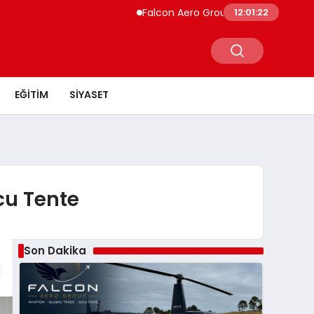
Falcon Aero Group, Küresel Havacılık Teda
12:01:23
EĞITIM
SIYASET
ucu Tente
Son Dakika