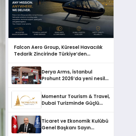
Falcon Aero Group, Küresel Havacılık
Tedarik Zincirinde Türkiye’den
Dünyaya Açılıyor
Derya Arms, İstanbul
Prohunt 2026’da yeni nesil
ürünlerini ve global marka
vizyonunu sergiledi
Momentur Tourism & Travel,
Dubai Turizminde Güçlü
Operasyon Ağıyla Fark
Yaratıyor
Ticaret ve Ekonomik Kulübü
Genel Başkanı Sayın
Mehmet Ulutaş, ekonomiye