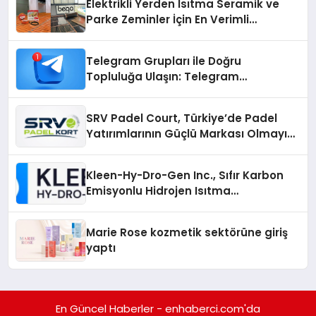
Elektrikli Yerden Isıtma Seramik ve
Parke Zeminler İçin En Verimli
Çözümler
Telegram Grupları ile Doğru
Topluluğa Ulaşın: Telegram
Gruplarıyla Online Topluluklara
Katılım
SRV Padel Court, Türkiye’de Padel
Yatırımlarının Güçlü Markası Olmayı
Sürdürüyor
Kleen-Hy-Dro-Gen Inc., Sıfır Karbon
Emisyonlu Hidrojen Isıtma
Teknolojisinde ISO ve TSSA
Düzenleyici Onaylarını Aldı
Marie Rose kozmetik sektörüne giriş
yaptı
En Güncel Haberler - enhaberci.com'da