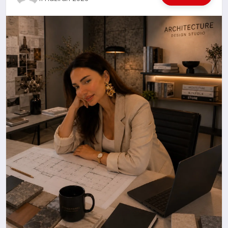
EKONOMI
EĞITIM
SIYASET