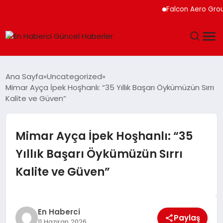
Falcon Aero Group, Küres
GÜNDEM
Ana Sayfa
Uncategorized
Mimar Ayça İpek Hoşhanlı: “35 Yıllık Başarı Öykümüzün Sırrı
SPOR
Kalite ve Güven”
SAĞLIK
Mimar Ayça İpek Hoşhanlı: “35
TEKNOLOJI
Yıllık Başarı Öykümüzün Sırrı
Kalite ve Güven”
MAGAZIN
DÜNYA
En Haberci
Paylaş
11 Haziran 2026