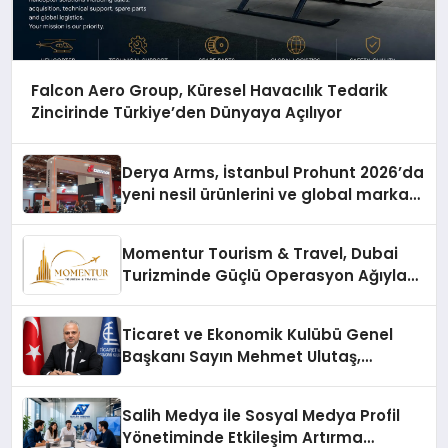
Falcon Aero Group, Küresel Havacılık Tedarik
Zincirinde Türkiye’den Dünyaya Açılıyor
Derya Arms, İstanbul Prohunt 2026’da
yeni nesil ürünlerini ve global marka
vizyonunu sergiledi
Momentur Tourism & Travel, Dubai
Turizminde Güçlü Operasyon Ağıyla
Fark Yaratıyor
Ticaret ve Ekonomik Kulübü Genel
Başkanı Sayın Mehmet Ulutaş,
ekonomiye dair yaptığı açıklamada
şunları kaydetti:
Salih Medya ile Sosyal Medya Profil
Yönetiminde Etkileşim Artırma