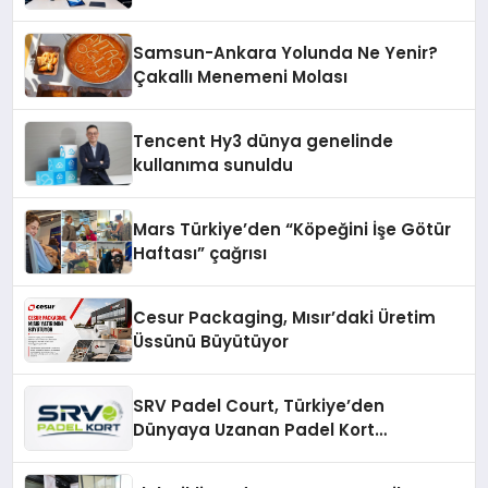
Yöntemleri
Samsun-Ankara Yolunda Ne Yenir?
Çakallı Menemeni Molası
Tencent Hy3 dünya genelinde
kullanıma sunuldu
Mars Türkiye’den “Köpeğini İşe Götür
Haftası” çağrısı
Cesur Packaging, Mısır’daki Üretim
Üssünü Büyütüyor
SRV Padel Court, Türkiye’den
Dünyaya Uzanan Padel Kort
Üretiminde Güvenin Adresi