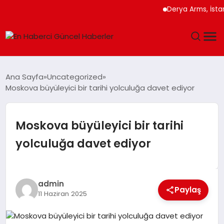
Derya Arms, İstanbul P
GÜNDEM
Ana Sayfa
Uncategorized
Moskova büyüleyici bir tarihi yolculuğa davet ediyor
SPOR
SAĞLIK
Moskova büyüleyici bir tarihi
yolculuğa davet ediyor
TEKNOLOJI
MAGAZIN
admin
Paylaş
11 Haziran 2025
DÜNYA