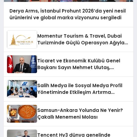
Derya Arms, İstanbul Prohunt 2026’da yeni nesil
ürünlerini ve global marka vizyonunu sergiledi
Momentur Tourism & Travel, Dubai
Turizminde Güçlü Operasyon Ağıyla
Fark Yaratıyor
Ticaret ve Ekonomik Kulübü Genel
Başkanı Sayın Mehmet Ulutaş,
ekonomiye dair yaptığı açıklamada
şunları kaydetti:
Salih Medya ile Sosyal Medya Profil
Yönetiminde Etkileşim Artırma
Yöntemleri
Samsun-Ankara Yolunda Ne Yenir?
Çakallı Menemeni Molası
Tencent Hy3 dünya genelinde