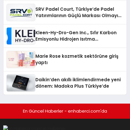
Katılım
SRV Padel Court, Türkiye’de Padel
Yatırımlarının Güçlü Markası Olmayı
Sürdürüyor
Kleen-Hy-Dro-Gen Inc., Sıfır Karbon
Emisyonlu Hidrojen Isıtma
Teknolojisinde ISO ve TSSA
Düzenleyici Onaylarını Aldı
Marie Rose kozmetik sektörüne giriş
yaptı
Daikin’den akıllı iklimlendirmede yeni
dönem: Madoka Plus Türkiye’de
En Güncel Haberler - enhaberci.com'da