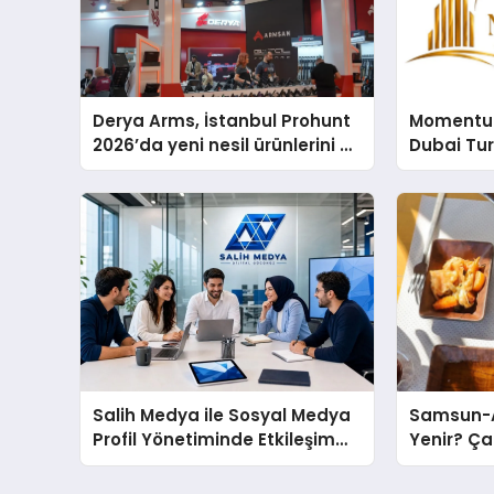
Derya Arms, İstanbul Prohunt
Momentur
2026’da yeni nesil ürünlerini ve
Dubai Tu
global marka vizyonunu
Operasyo
sergiledi
Yaratıyor
Salih Medya ile Sosyal Medya
Samsun-A
Profil Yönetiminde Etkileşim
Yenir? Ça
Artırma Yöntemleri
Molası