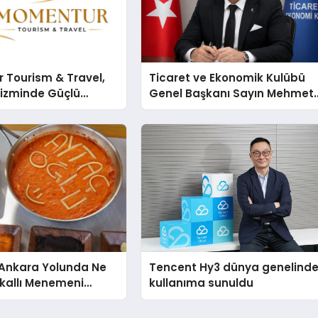
 Tourism & Travel,
Ticaret ve Ekonomik Kulübü
rizminde Güçlü
Genel Başkanı Sayın Mehmet
n Ağıyla Fark
Ulutaş, ekonomiye dair yaptığ
açıklamada şunları kaydetti:
nkara Yolunda Ne
Tencent Hy3 dünya genelind
kallı Menemeni
kullanıma sunuldu