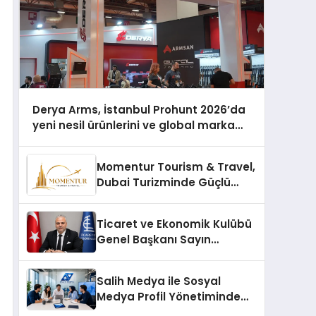
Derya Arms, İstanbul Prohunt 2026’da
yeni nesil ürünlerini ve global marka
vizyonunu sergiledi
Momentur Tourism & Travel,
Dubai Turizminde Güçlü
Operasyon Ağıyla Fark
Yaratıyor
Ticaret ve Ekonomik Kulübü
Genel Başkanı Sayın
Mehmet Ulutaş, ekonomiye
dair yaptığı açıklamada
Salih Medya ile Sosyal
şunları kaydetti:
Medya Profil Yönetiminde
Etkileşim Artırma Yöntemleri