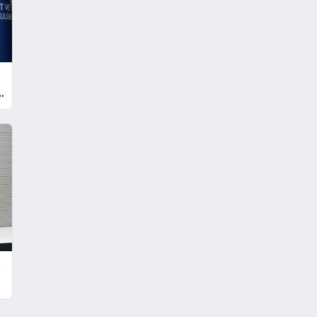
Türkiye’de
ı
e