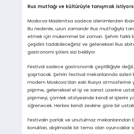
Rus mutfağı ve kültürüyle tanışmak istiyor
Moskova Maslenitsa sadece izlenimlerden ibaret
Bu nedenle, uzun zamandır Rus mutfağıyla tanı
etmek için mükemmel bir zaman. Şehrin farklı 
çeşidini tadabileceğiniz ve geleneksel Rus sbite
gastronomi şöleni sizi bekliyor.
Festival sadece gastronomik çeşitliliğiyle deği
şaşırtacak. Şehrin festival mekanlarında sizler
modern Moskova’dan eski Rusya atmosferine yolc
pişirme, geleneksel el işi ve sanat üzerine ustalık 
pişirmeyi, çömlek atölyesinde kendi el işlerin
öğrenecek. Herkes kendi zevkine göre bir ustalık
Festivalin parlak ve unutulmaz mekanlarından bi
konukları, alışılmadık bir tema olan oyuncaklar