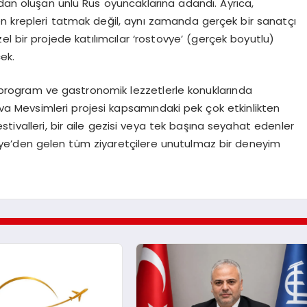
dan oluşan ünlü Rus oyuncaklarına adandı. Ayrıca,
n krepleri tatmak değil, aynı zamanda gerçek bir sanatçı
 bir projede katılımcılar ‘rostovye’ (gerçek boyutlu)
ek.
cı program ve gastronomik lezzetlerle konuklarında
va Mevsimleri projesi kapsamındaki pek çok etkinlikten
festivalleri, bir aile gezisi veya tek başına seyahat edenler
ye’den gelen tüm ziyaretçilere unutulmaz bir deneyim