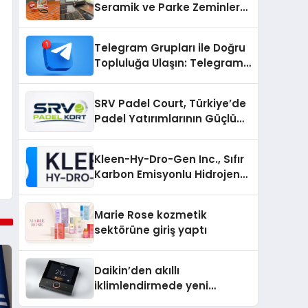
Seramik ve Parke Zeminler
İçin En Verimli Çözümler
Telegram Grupları ile Doğru
Topluluğa Ulaşın: Telegram
Gruplarıyla Online
Topluluklara Katılım
SRV Padel Court, Türkiye’de
Padel Yatırımlarının Güçlü
Markası Olmayı Sürdürüyor
Kleen-Hy-Dro-Gen Inc., Sıfır
Karbon Emisyonlu Hidrojen
Isıtma Teknolojisinde ISO ve
TSSA Düzenleyici Onaylarını
Marie Rose kozmetik
Aldı
sektörüne giriş yaptı
Daikin’den akıllı
iklimlendirmede yeni
dönem: Madoka Plus