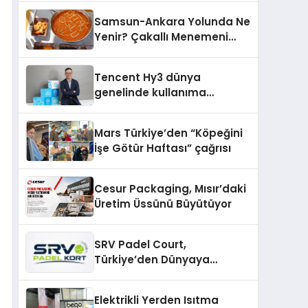
Samsun-Ankara Yolunda Ne
Yenir? Çakallı Menemeni
Molası
Tencent Hy3 dünya
genelinde kullanıma
sunuldu
Mars Türkiye’den “Köpeğini
İşe Götür Haftası” çağrısı
Cesur Packaging, Mısır’daki
Üretim Üssünü Büyütüyor
SRV Padel Court,
Türkiye’den Dünyaya
Uzanan Padel Kort
Üretiminde Güvenin Adresi
Elektrikli Yerden Isıtma