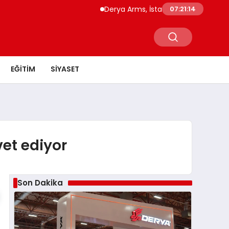
Derya Arms, İstanbul Prohunt 2026’da yen
07:21:15
EĞITIM
SIYASET
et ediyor
Son Dakika