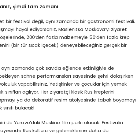
sanız, şimdi tam zamanı
 bir festival değil, aynı zamanda bir gastronomi festivali.
şmayı hayal ediyorsanız, Maslenitsa Moskova’yı ziyaret
köşelerinde, 200’den fazla malzemeyle 50’den fazla krep
nini (bir tür sıcak içecek) deneyebileceğiniz gerçek bir
l, aynı zamanda çok sayıda eğlence etkinliğiyle de
i bekleyen sahne performansları sayesinde şehri dolaşırken
uluk yapabilirsiniz. Yetişkinler ve çocuklar için yemek
sınıfları açılıyor. Her ziyaretçi klasik Rus kreplerini
i yapmayı ya da dekoratif resim atölyesinde tabak boyamayı
 sınıfı bulacak!
ri de Yurovo’daki Moskino film parkı olacak. Festivalin
 sayesinde Rus kültürü ve geleneklerine daha da