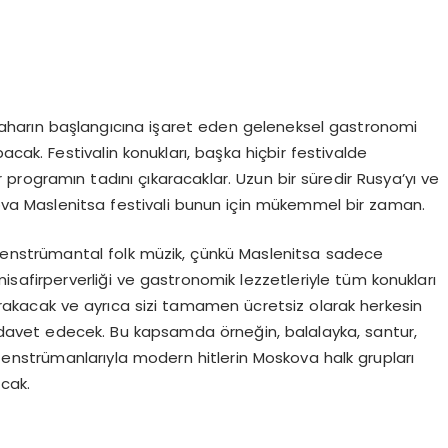
baharın başlangıcına işaret eden geleneksel gastronomi
acak. Festivalin konukları, başka hiçbir festivalde
r programın tadını çıkaracaklar. Uzun bir süredir Rusya’yı ve
ova Maslenitsa festivali bunun için mükemmel bir zaman.
ı enstrümantal folk müzik, çünkü Maslenitsa sadece
isafirperverliği ve gastronomik lezzetleriyle tüm konukları
bırakacak ve ayrıca sizi tamamen ücretsiz olarak herkesin
ya davet edecek. Bu kapsamda örneğin, balalayka, santur,
s enstrümanlarıyla modern hitlerin Moskova halk grupları
cak.