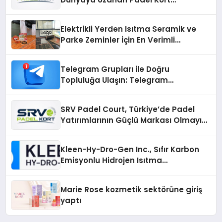
Üretiminde Güvenin Adresi
Elektrikli Yerden Isıtma Seramik ve
Parke Zeminler İçin En Verimli
Çözümler
Telegram Grupları ile Doğru
Topluluğa Ulaşın: Telegram
Gruplarıyla Online Topluluklara
Katılım
SRV Padel Court, Türkiye’de Padel
Yatırımlarının Güçlü Markası Olmayı
Sürdürüyor
Kleen-Hy-Dro-Gen Inc., Sıfır Karbon
Emisyonlu Hidrojen Isıtma
Teknolojisinde ISO ve TSSA
Düzenleyici Onaylarını Aldı
Marie Rose kozmetik sektörüne giriş
yaptı