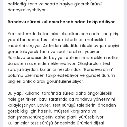
belirlediği tarih ve saatte bayiye giderek ürünü
deneyimleyebiliyor.
Randevu s
ü
reci kullan
ı
c
ı
hesab
ı
ndan takip ediliyor
Yeni sistemde kullanıcılar ekuralkan.com adresine giriş
yaptıktan sonra test etmek istedikleri motosiklet
modelini seçiyor. Ardından diledikleri ildeki uygun bayiyi
görüntüleyerek tarih ve saat tercihini yapıyor.
Randevu öncesinde bayiye iletilmesini istedikleri notlar
da sistem üzerinden eklenebiliyor. Oluşturulan test
sürüşü kayıtları, kullanıcı hesabındaki “Randevularım”
bölümü üzerinden takip edilebiliyor ve güncel durum
bilgileri anlık olarak görüntülenebiliyor.
Bu yapı, kullanıcı tarafında süreci daha öngörülebilir
hale getirirken, bayi tarafında da randevu yönetimini
kolaylaştırıyor. Bayiler, test sürüşü taleplerini önceden
görebildiği için hazırlık, müşteri karşılama ve
danışmanlık süreçlerini daha planlı yürütebiliyor.
Kullanıcılar test sürüşü öncesinde ürünleri dijital