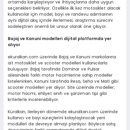
ortamda karşılaştırıyor ve ihtiyaçlarına daha uygun
seçenekleri belirliyor. Özellikle ilk kez motosiklet alacak
kullanıcılar için model, bayi ve randevu adımlarının
aynı dijital akış içinde ilerlemesi, araştırma sürecini
sadeleştiren önemli bir unsur olarak öne çıkıyor.
Bajaj ve Kanuni modelleri dijital platformda yer
al
ı
yor
ekuralkan.com üzerinde Bajaj ve Kanuni markalarına
ait motosiklet ve scooter modelleri kullanıcılarla
buluşuyor. Bajaj tarafında Dominar ve Pulsar
ailesindeki farklı motor hacimlerine sahip modeller
listelenirken, Kanuni tarafında Resa, Seha ve Mati gibi
scooter modelleri yer alıyor. Site üzerinde modeller;
motor hacmi, ehliyet sınıfı ve şanzıman tipi gibi
kriterlerle incelenebiliyor.
Kuralkan, ilerleyen dönemde ekuralkan.com üzerinde
kullanıcı ve bayi süreçlerini kolaylaştıracak yeni
modülleri de devreye almayı planlıyor. Böylece satış
deneyiminin farklı aşamalarında dijital destek