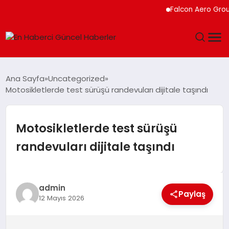
Falcon Aero Group, Kür
GÜNDEM
Ana Sayfa
Uncategorized
Motosikletlerde test sürüşü randevuları dijitale taşındı
SPOR
SAĞLIK
Motosikletlerde test sürüşü
randevuları dijitale taşındı
TEKNOLOJI
MAGAZIN
admin
Paylaş
12 Mayıs 2026
DÜNYA