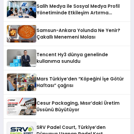
şunları kaydetti:
Salih Medya ile Sosyal Medya Profil
Yönetiminde Etkileşim Artırma
Yöntemleri
Samsun-Ankara Yolunda Ne Yenir?
Çakallı Menemeni Molası
Tencent Hy3 dünya genelinde
kullanıma sunuldu
Mars Türkiye’den “Köpeğini İşe Götür
Haftası” çağrısı
Cesur Packaging, Mısır’daki Üretim
Üssünü Büyütüyor
SRV Padel Court, Türkiye’den
Dünyaya Uzanan Padel Kort