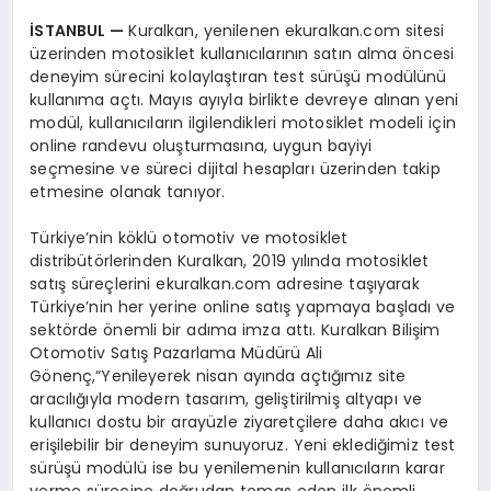
İ
STANBUL
—
Kuralkan, yenilenen ekuralkan.com sitesi
üzerinden motosiklet kullanıcılarının satın alma öncesi
deneyim sürecini kolaylaştıran test sürüşü modülünü
kullanıma açtı. Mayıs ayıyla birlikte devreye alınan yeni
modül, kullanıcıların ilgilendikleri motosiklet modeli için
online randevu oluşturmasına, uygun bayiyi
seçmesine ve süreci dijital hesapları üzerinden takip
etmesine olanak tanıyor.
Türkiye’nin köklü otomotiv ve motosiklet
distribütörlerinden Kuralkan, 2019 yılında motosiklet
satış süreçlerini ekuralkan.com adresine taşıyarak
Türkiye’nin her yerine online satış yapmaya başladı ve
sektörde önemli bir adıma imza attı. Kuralkan Bilişim
Otomotiv Satış Pazarlama Müdürü Ali
Gönenç,“Yenileyerek nisan ayında açtığımız site
aracılığıyla modern tasarım, geliştirilmiş altyapı ve
kullanıcı dostu bir arayüzle ziyaretçilere daha akıcı ve
erişilebilir bir deneyim sunuyoruz. Yeni eklediğimiz test
sürüşü modülü ise bu yenilemenin kullanıcıların karar
verme sürecine doğrudan temas eden ilk önemli