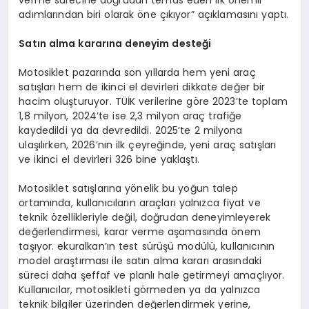
adımlarından biri olarak öne çıkıyor” açıklamasını yaptı.
Satı
n alma karar
ı
na deneyim deste
ğ
i
Motosiklet pazarında son yıllarda hem yeni araç
satışları hem de ikinci el devirleri dikkate değer bir
hacim oluşturuyor. TÜİK verilerine göre 2023’te toplam
1,8 milyon, 2024’te ise 2,3 milyon araç trafiğe
kaydedildi ya da devredildi. 2025’te 2 milyona
ulaşılırken, 2026’nın ilk çeyreğinde, yeni araç satışları
ve ikinci el devirleri 326 bine yaklaştı.
Motosiklet satışlarına yönelik bu yoğun talep
ortamında, kullanıcıların araçları yalnızca fiyat ve
teknik özellikleriyle değil, doğrudan deneyimleyerek
değerlendirmesi, karar verme aşamasında önem
taşıyor. ekuralkan’ın test sürüşü modülü, kullanıcının
model araştırması ile satın alma kararı arasındaki
süreci daha şeffaf ve planlı hale getirmeyi amaçlıyor.
Kullanıcılar, motosikleti görmeden ya da yalnızca
teknik bilgiler üzerinden değerlendirmek yerine,