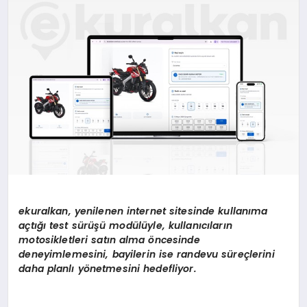
EKONOMI
EĞITIM
SIYASET
ekuralkan, yenilenen internet sitesinde kullan
ı
ma
a
ç
t
ığı test sü
r
üşü
mod
ü
l
ü
yle, kullan
ı
c
ı
lar
ı
n
motosikletleri sat
ı
n alma
ö
ncesinde
deneyimlemesini, bayilerin ise randevu s
ü
re
ç
lerini
daha planl
ı
y
ö
netmesini hedefliyor.