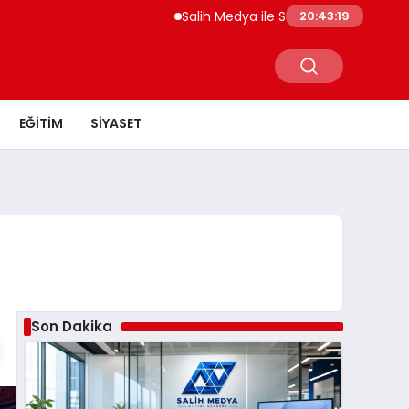
Salih Medya ile Sosyal Medya Profil Yöneti
20:43:20
EĞITIM
SIYASET
ü
Son Dakika