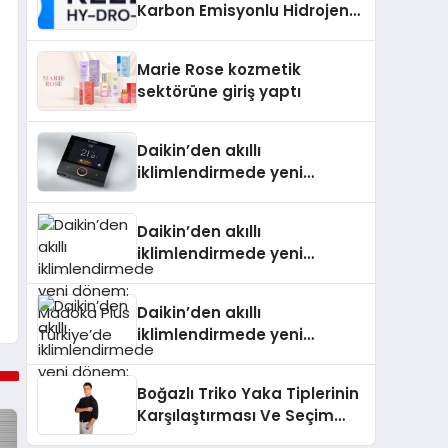
Karbon Emisyonlu Hidrojen
Isıtma Teknolojisinde ISO ve
TSSA Düzenleyici Onaylarını
Marie Rose kozmetik
Aldı
sektörüne giriş yaptı
Daikin’den akıllı
iklimlendirmede yeni
dönem: Madoka Plus
Türkiye’de
Daikin’den akıllı
iklimlendirmede yeni
dönem: Madoka Plus
Türkiye’de
Daikin’den akıllı
iklimlendirmede yeni
dönem: Madoka Plus
Türkiye’de
Boğazlı Triko Yaka Tiplerinin
Karşılaştırması Ve Seçim
Rehberi