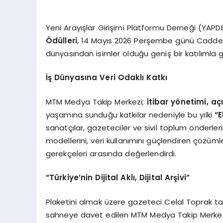
Yeni Arayışlar Girişimi Platformu Derneği (YAPD
Ödülleri
, 14 Mayıs 2026 Perşembe günü Caddeb
dünyasından isimler olduğu geniş bir katılımla g
İş Dünyasına Veri Odaklı Katkı
MTM Medya Takip Merkezi;
itibar yönetimi, a
yaşamına sunduğu katkılar nedeniyle bu yılki
“
sanatçılar, gazeteciler ve sivil toplum önderleri
modellerini, veri kullanımını güçlendiren çözüml
gerekçeleri arasında değerlendirdi.
“Türkiye’nin Dijital Aklı, Dijital Arşivi”
Plaketini almak üzere gazeteci Celal Toprak tarafın
sahneye davet edilen MTM Medya Takip Merkez