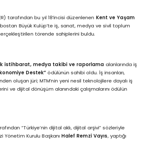
ER) tarafından bu yıl 18’incisi düzenlenen
Kent ve Yaşam
ostan Büyük Kulüp’te iş, sanat, medya ve sivil toplum
erçekleştirilen törende sahiplerini buldu.
çık istihbarat, medya takibi ve raporlama
alanlarında iş
Ekonomiye Destek”
ödülünün sahibi oldu. İş insanları,
nden oluşan jüri; MTM’nin yeni nesil teknolojilere dayalı iş
erini ve dijital dönüşüm alanındaki çalışmalarını ödülün
dan “Türkiye’nin dijital aklı, dijital arşivi” sözleriyle
i Yönetim Kurulu Başkanı
Halef Remzi Vayıs
, yaptığı