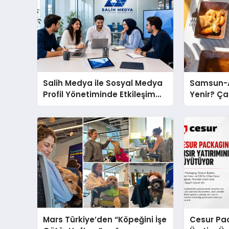
Salih Medya ile Sosyal Medya
Samsun-A
Profil Yönetiminde Etkileşim
Yenir? Ça
Artırma Yöntemleri
Molası
Mars Türkiye’den “Köpeğini İşe
Cesur Pac