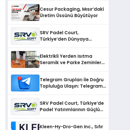
Cesur Packaging, Mısır’daki
Üretim Üssünü Büyütüyor
SRV Padel Court,
Türkiye’den Dünyaya
Uzanan Padel Kort
Üretiminde Güvenin Adresi
Elektrikli Yerden Isıtma
Seramik ve Parke Zeminler
İçin En Verimli Çözümler
Telegram Grupları ile Doğru
Topluluğa Ulaşın: Telegram
Gruplarıyla Online
Topluluklara Katılım
SRV Padel Court, Türkiye’de
Padel Yatırımlarının Güçlü
Markası Olmayı Sürdürüyor
Kleen-Hy-Dro-Gen Inc., Sıfır