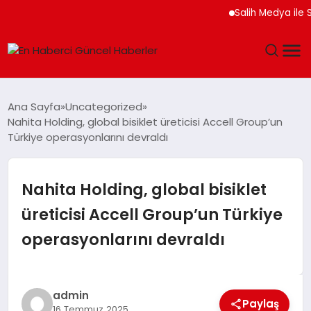
Salih Medya ile Sosya
GÜNDEM
Ana Sayfa
Uncategorized
Nahita Holding, global bisiklet üreticisi Accell Group’un
SPOR
Türkiye operasyonlarını devraldı
SAĞLIK
Nahita Holding, global bisiklet
TEKNOLOJI
üreticisi Accell Group’un Türkiye
operasyonlarını devraldı
MAGAZIN
DÜNYA
admin
Paylaş
16 Temmuz 2025