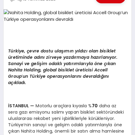
EKONOMI
EĞITIM
SIYASET
Türkiye, çevre dostu ulaşımın yıldızı olan bisiklet
üretiminde adını zirveye yazdırmaya hazı
rlan
ıyor.
Sanayi ve gelişim odaklı yatırımlarıyla
ö
ne çıkan
Nahita Holding, global bisiklet üreticisi
Accell
Group
’
un Türkiye operasyonlarını
devral
dığını
açıkladı.
İSTANBUL
—
Motorlu araçlara kıyasla %
70
daha az
sera gazı emisyonu salımı yapan bisiklet sektöründeki
uluslararası rekabet yeni işbirlikleriyle körükleniyor.
Türkiye’nin sanayi ve gelişim odaklı yatırımlarıyla öne
çıkan Nahita Holding, önemli bir satın alma hamlesine