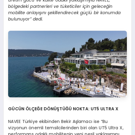
üretim gücü ve kalite odaklı yaklaşımıyla NAVEE,
b
ö
lgedeki partnerleri ve tüketiciler için geleceğin
mobilite anlayışını şekillendirecek güçlü bir konumda
bulunuyor” dedi.
G
Ü
C
ÜN
ÖLÇEĞE DÖNÜŞTÜĞÜ NOKTA: UT5 ULTRA X
NAVEE Türkiye ekibinden Bekir Aşlamacı ise “Bu
vizyonun önemli temsilcilerinden biri olan UT5 Ultra X,
performans odaklı mobilitenin yeni nesil yaklaşımını