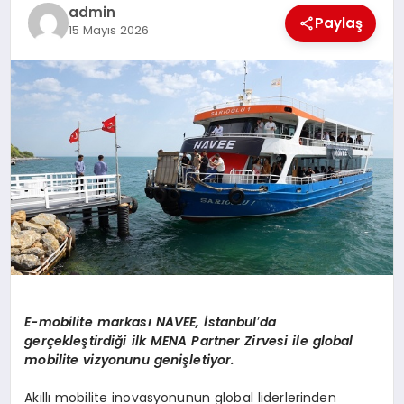
EKONOMI
admin
Paylaş
15 Mayıs 2026
EĞITIM
SIYASET
E-mobilite markası
NAVEE,
İstanbul
’
da
gerçekleştirdiği ilk MENA Partner Zirvesi ile global
m
obilite
vizyonunu genişletiyor.
Akıllı mobilite inovasyonunun global liderlerinden