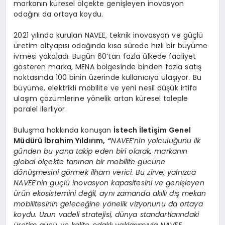
markanın küresel ölçekte genişleyen inovasyon
odağını da ortaya koydu.
2021 yılında kurulan NAVEE, teknik inovasyon ve güçlü
üretim altyapısı odağında kısa sürede hızlı bir büyüme
ivmesi yakaladı. Bugün 60’tan fazla ülkede faaliyet
gösteren marka, MENA bölgesinde binden fazla satış
noktasında 100 binin üzerinde kullanıcıya ulaşıyor. Bu
büyüme, elektrikli mobilite ve yeni nesil düşük irtifa
ulaşım çözümlerine yönelik artan küresel taleple
paralel ilerliyor.
Buluşma hakkında konuşan
İstech İletişim Genel
Müdürü İbrahim Yıldırım,
“
NAVEE
’
nin yolculuğunu ilk
günden bu yana takip eden biri olarak, markanın
global
ö
lçekte tanınan bir mobilite gücü
ne
d
ö
nüşmesini g
ö
rmek ilham verici. Bu zirve, yalnı
zca
NAVEE
’
nin güçlü inovasyon kapasitesini ve genişleyen
ürün ekosistemini değil, aynı zamanda akıllı dış mekan
mobilitesinin geleceğine y
ö
nelik vizyonunu da ortaya
koydu. Uzun vadeli stratejisi, dünya standartlarındaki