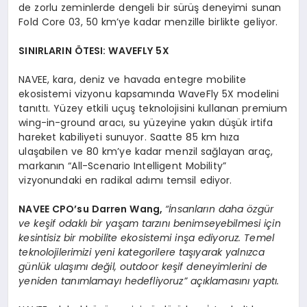
de zorlu zeminlerde dengeli bir sürüş deneyimi sunan
Fold Core 03, 50 km’ye kadar menzille birlikte geliyor.
SINIRLARIN ÖTESI: WAVEFLY 5X
NAVEE, kara, deniz ve havada entegre mobilite
ekosistemi vizyonu kapsamında WaveFly 5X modelini
tanıttı. Yüzey etkili uçuş teknolojisini kullanan premium
wing-in-ground aracı, su yüzeyine yakın düşük irtifa
hareket kabiliyeti sunuyor. Saatte 85 km hıza
ulaşabilen ve 80 km’ye kadar menzil sağlayan araç,
markanın “All-Scenario Intelligent Mobility”
vizyonundaki en radikal adımı temsil ediyor.
NAVEE CPO
’
su
Darren Wang
,
“
İnsanların daha
ö
zgür
ve keşif odaklı bir yaşam tarzını benimseyebilmesi için
kesintisiz bir mobilite ekosistemi inşa ediyoruz. Temel
teknolojilerimizi yeni kategorilere taşıyarak yalnızca
günlük ulaşımı değil, outdoor keşif deneyimlerini de
yeniden tanımlamayı hedefliyoruz” açıklamasını yaptı.