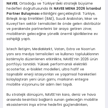
NAVEE
, Ortadoğu ve Türkiye’deki stratejik büyüme
hedefleri doğrultusunda ilk
NAVEE MENA 2026 İstanbul
Partner Buluş
mas
ı
etkinliğini gerçekleştirdi. Türkiye,
Birleşik Arap Emirlikleri (BAE), Suudi Arabistan, Mısır ve
Kuveyt’ten sektör temsilcileri ile önde gelen distribütör
ve perakende partnerlerini bir araya getiren zirve;
mobilitenin geleceğine yönelik önemli işbirliklerine ev
sahipliği yaptı.
İstech İletişim, MediaMarkt, Vatan, Extra ve Noon’un
yanı sıra medya temsilcileri ve kullanıcı topluluklarının
katılımıyla düzenlenen etkinlikte, NAVEE’nin 2026 ürün
portföyü tanıtıldı. Yüksek performanslı elektrikli
scooter’lar, e-bisiklet modelleri, ultra hafif ve
taşınabilir enerji istasyonları ve yaşamsal hareketleri
kolaylaştıran yeni ürün gamı, markanın entegre
mobilite vizyonunu bir adım ileri taşıdı.
Bu stratejik dönüşüm, NAVEE’nin kara, deniz ve hava
arasında kesintisiz bağlantı sunan geleceğin mobilite
ekosistemini inşa etme hedefini güçlendirirken,