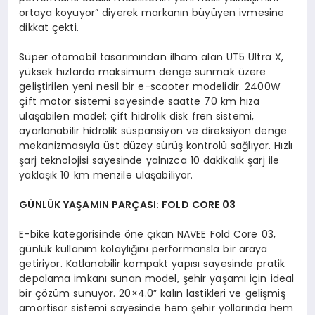
ortaya koyuyor” diyerek markanın büyüyen ivmesine
dikkat çekti.
Süper otomobil tasarımından ilham alan UT5 Ultra X,
yüksek hızlarda maksimum denge sunmak üzere
geliştirilen yeni nesil bir e-scooter modelidir. 2400W
çift motor sistemi sayesinde saatte 70 km hıza
ulaşabilen model; çift hidrolik disk fren sistemi,
ayarlanabilir hidrolik süspansiyon ve direksiyon denge
mekanizmasıyla üst düzey sürüş kontrolü sağlıyor. Hızlı
şarj teknolojisi sayesinde yalnızca 10 dakikalık şarj ile
yaklaşık 10 km menzile ulaşabiliyor.
G
Ü
NL
Ü
K YAŞAMIN PARÇ
ASI: FOLD CORE 03
E-bike kategorisinde öne çıkan NAVEE Fold Core 03,
günlük kullanım kolaylığını performansla bir araya
getiriyor. Katlanabilir kompakt yapısı sayesinde pratik
depolama imkanı sunan model, şehir yaşamı için ideal
bir çözüm sunuyor. 20×4.0” kalın lastikleri ve gelişmiş
amortisör sistemi sayesinde hem şehir yollarında hem