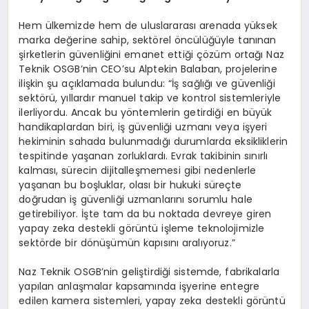
Hem ülkemizde hem de uluslararası arenada yüksek
marka değerine sahip, sektörel öncülüğüyle tanınan
şirketlerin güvenliğini emanet ettiği çözüm ortağı Naz
Teknik OSGB’nin CEO’su Alptekin Balaban, projelerine
ilişkin şu açıklamada bulundu: “İş sağlığı ve güvenliği
sektörü, yıllardır manuel takip ve kontrol sistemleriyle
ilerliyordu. Ancak bu yöntemlerin getirdiği en büyük
handikaplardan biri, iş güvenliği uzmanı veya işyeri
hekiminin sahada bulunmadığı durumlarda eksikliklerin
tespitinde yaşanan zorluklardı. Evrak takibinin sınırlı
kalması, sürecin dijitalleşmemesi gibi nedenlerle
yaşanan bu boşluklar, olası bir hukuki süreçte
doğrudan iş güvenliği uzmanlarını sorumlu hale
getirebiliyor. İşte tam da bu noktada devreye giren
yapay zeka destekli görüntü işleme teknolojimizle
sektörde bir dönüşümün kapısını aralıyoruz.”
Naz Teknik OSGB’nin geliştirdiği sistemde, fabrikalarla
yapılan anlaşmalar kapsamında işyerine entegre
edilen kamera sistemleri, yapay zeka destekli görüntü