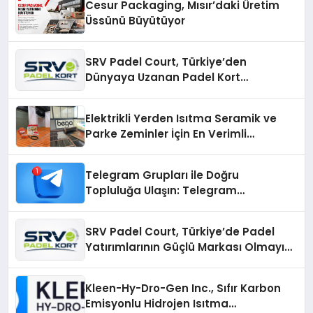
Cesur Packaging, Mısır’daki Üretim
Üssünü Büyütüyor
SRV Padel Court, Türkiye’den
Dünyaya Uzanan Padel Kort
Üretiminde Güvenin Adresi
Elektrikli Yerden Isıtma Seramik ve
Parke Zeminler İçin En Verimli
Çözümler
Telegram Grupları ile Doğru
Topluluğa Ulaşın: Telegram
Gruplarıyla Online Topluluklara
Katılım
SRV Padel Court, Türkiye’de Padel
Yatırımlarının Güçlü Markası Olmayı
Sürdürüyor
Kleen-Hy-Dro-Gen Inc., Sıfır Karbon
Emisyonlu Hidrojen Isıtma