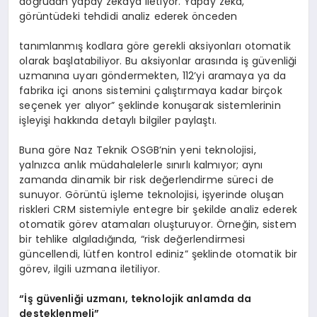
doğrudan yapay zekaya iletiyor. Yapay zeka,
görüntüdeki tehdidi analiz ederek önceden
tanımlanmış kodlara göre gerekli aksiyonları otomatik
olarak başlatabiliyor. Bu aksiyonlar arasında iş güvenliği
uzmanına uyarı göndermekten, 112’yi aramaya ya da
fabrika içi anons sistemini çalıştırmaya kadar birçok
seçenek yer alıyor” şeklinde konuşarak sistemlerinin
işleyişi hakkında detaylı bilgiler paylaştı.
Buna göre Naz Teknik OSGB’nin yeni teknolojisi,
yalnızca anlık müdahalelerle sınırlı kalmıyor; aynı
zamanda dinamik bir risk değerlendirme süreci de
sunuyor. Görüntü işleme teknolojisi, işyerinde oluşan
riskleri CRM sistemiyle entegre bir şekilde analiz ederek
otomatik görev atamaları oluşturuyor. Örneğin, sistem
bir tehlike algıladığında, “risk değerlendirmesi
güncellendi, lütfen kontrol ediniz” şeklinde otomatik bir
görev, ilgili uzmana iletiliyor.
“İş güvenliği uzmanı, teknolojik anlamda da
desteklenmeli”