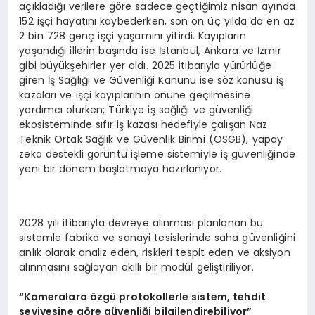
açıkladığı verilere göre sadece geçtiğimiz nisan ayında
152 işçi hayatını kaybederken, son on üç yılda da en az
2 bin 728 genç işçi yaşamını yitirdi. Kayıpların
yaşandığı illerin başında ise İstanbul, Ankara ve İzmir
gibi büyükşehirler yer aldı. 2025 itibarıyla yürürlüğe
giren İş Sağlığı ve Güvenliği Kanunu ise söz konusu iş
kazaları ve işçi kayıplarının önüne geçilmesine
yardımcı olurken; Türkiye iş sağlığı ve güvenliği
ekosisteminde sıfır iş kazası hedefiyle çalışan Naz
Teknik Ortak Sağlık ve Güvenlik Birimi (OSGB), yapay
zeka destekli görüntü işleme sistemiyle iş güvenliğinde
yeni bir dönem başlatmaya hazırlanıyor.
2028 yılı itibarıyla devreye alınması planlanan bu
sistemle fabrika ve sanayi tesislerinde saha güvenliğini
anlık olarak analiz eden, riskleri tespit eden ve aksiyon
alınmasını sağlayan akıllı bir modül geliştiriliyor.
“Kameralara özgü protokollerle sistem, tehdit
seviyesine göre güvenliği bilgilendirebiliyor”