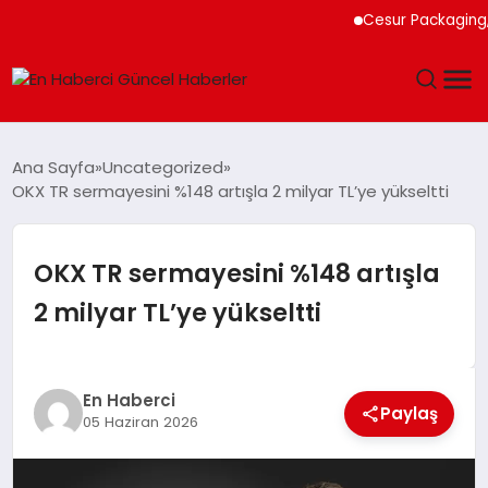
Cesur Packaging, Mısı
GÜNDEM
Ana Sayfa
Uncategorized
OKX TR sermayesini %148 artışla 2 milyar TL’ye yükseltti
SPOR
SAĞLIK
OKX TR sermayesini %148 artışla
2 milyar TL’ye yükseltti
TEKNOLOJI
MAGAZIN
En Haberci
Paylaş
05 Haziran 2026
DÜNYA