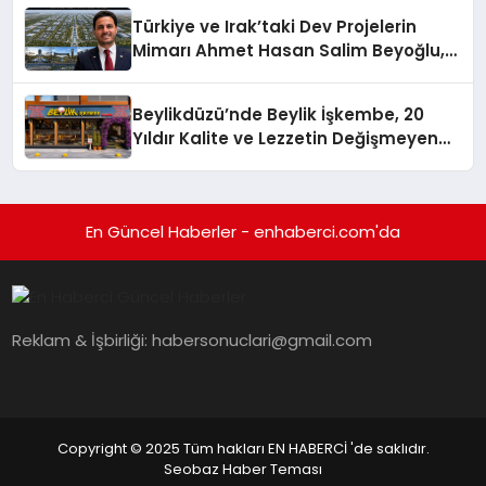
Türkiye ve Irak’taki Dev Projelerin
Mimarı Ahmet Hasan Salim Beyoğlu,
10 Milyon Metrekarelik “Al Yusuf
Holding Industrial City” Projesini
Beylikdüzü’nde Beylik İşkembe, 20
Hayata Geçirecek
Yıldır Kalite ve Lezzetin Değişmeyen
Adresi
En Güncel Haberler - enhaberci.com'da
Reklam & İşbirliği:
habersonuclari@gmail.com
Copyright © 2025 Tüm hakları EN HABERCİ 'de saklıdır.
Seobaz Haber Teması