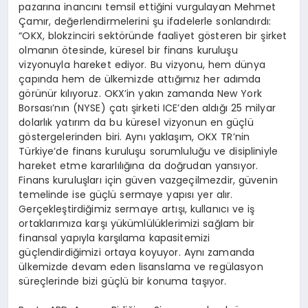
pazarına inancını temsil ettiğini vurgulayan Mehmet
Çamır, değerlendirmelerini şu ifadelerle sonlandırdı:
“OKX, blokzinciri sektöründe faaliyet gösteren bir şirket
olmanın ötesinde, küresel bir finans kuruluşu
vizyonuyla hareket ediyor. Bu vizyonu, hem dünya
çapında hem de ülkemizde attığımız her adımda
görünür kılıyoruz. OKX’in yakın zamanda New York
Borsası’nın (NYSE) çatı şirketi ICE’den aldığı 25 milyar
dolarlık yatırım da bu küresel vizyonun en güçlü
göstergelerinden biri. Aynı yaklaşım, OKX TR’nin
Türkiye’de finans kuruluşu sorumluluğu ve disipliniyle
hareket etme kararlılığına da doğrudan yansıyor.
Finans kuruluşları için güven vazgeçilmezdir, güvenin
temelinde ise güçlü sermaye yapısı yer alır.
Gerçekleştirdiğimiz sermaye artışı, kullanıcı ve iş
ortaklarımıza karşı yükümlülüklerimizi sağlam bir
finansal yapıyla karşılama kapasitemizi
güçlendirdiğimizi ortaya koyuyor. Aynı zamanda
ülkemizde devam eden lisanslama ve regülasyon
süreçlerinde bizi güçlü bir konuma taşıyor.