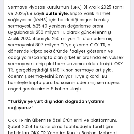
Sermaye Piyasası Kurulu’nun (SPK) 31 Aralık 2025 tarihli
ve 2025/68 sayılı
bülteniyle
, kripto varlık hizmet
sağlayıcılar (KVHS) için belirlediği asgari kuruluş
sermayesi, %25,49 yeniden değerleme oranı
uygulanarak 250 milyon TL olarak güncellenmişti.
Aralık 2024 itibarıyla 250 milyon TL olan ödenmiş
sermayesini 807 milyon TL’ye çıkaran OKX TR, o
dönemde kripto sektöründe faaliyet gösteren ve
odağı yalnızca kripto olan şirketler arasında en yüksek
sermayeye sahip platform unvanını elde etmişti. OKX
TR, gerçekleştirdiği %148’lik son sermaye artışıyla,
ödenmiş sermayesini 2 milyar TL’ye çıkardı. Bu
hamleyle kripto para borsasının ödenmiş sermayesi,
asgari gereksinimin 8 katına ulaştı.
“Türkiye’ye yurt dışından doğrudan yatırım
sağlıyoruz”
OKX TR’nin ülkemize özel ürünlerini ve platformunu
Şubat 2024’te kalıcı olma taahhüdüyle tanıttığını
hatırlatan OKX TR Yönetim Kurulu Başkanı Mehmet