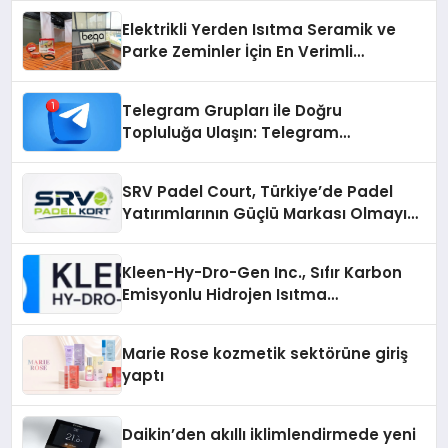
Elektrikli Yerden Isıtma Seramik ve
Parke Zeminler İçin En Verimli
Çözümler
Telegram Grupları ile Doğru
Topluluğa Ulaşın: Telegram
Gruplarıyla Online Topluluklara
Katılım
SRV Padel Court, Türkiye’de Padel
Yatırımlarının Güçlü Markası Olmayı
Sürdürüyor
Kleen-Hy-Dro-Gen Inc., Sıfır Karbon
Emisyonlu Hidrojen Isıtma
Teknolojisinde ISO ve TSSA
Düzenleyici Onaylarını Aldı
Marie Rose kozmetik sektörüne giriş
yaptı
Daikin’den akıllı iklimlendirmede yeni