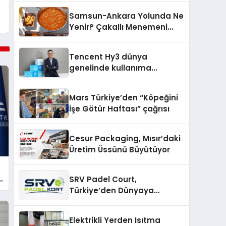
Samsun-Ankara Yolunda Ne
Yenir? Çakallı Menemeni
Molası
Tencent Hy3 dünya
genelinde kullanıma
sunuldu
Mars Türkiye’den “Köpeğini
İşe Götür Haftası” çağrısı
Cesur Packaging, Mısır’daki
Üretim Üssünü Büyütüyor
SRV Padel Court,
ı
Türkiye’den Dünyaya
Uzanan Padel Kort
Üretiminde Güvenin Adresi
Elektrikli Yerden Isıtma