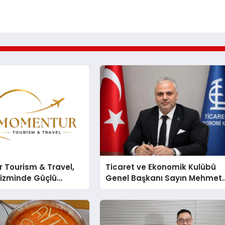
 Tourism & Travel,
Ticaret ve Ekonomik Kulübü
rizminde Güçlü
Genel Başkanı Sayın Mehmet
n Ağıyla Fark
Ulutaş, ekonomiye dair yaptığ
açıklamada şunları kaydetti: