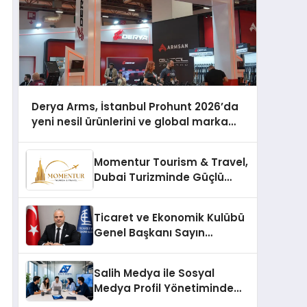
Derya Arms, İstanbul Prohunt 2026’da
yeni nesil ürünlerini ve global marka
vizyonunu sergiledi
Momentur Tourism & Travel,
Dubai Turizminde Güçlü
Operasyon Ağıyla Fark
Yaratıyor
Ticaret ve Ekonomik Kulübü
Genel Başkanı Sayın
Mehmet Ulutaş, ekonomiye
dair yaptığı açıklamada
Salih Medya ile Sosyal
şunları kaydetti:
Medya Profil Yönetiminde
Etkileşim Artırma Yöntemleri