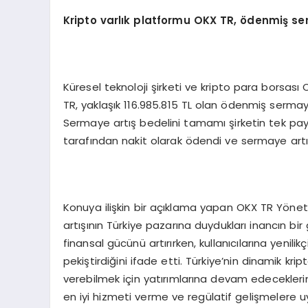
Kripto varlık platformu OKX TR,
ö
denmiş se
Küresel teknoloji şirketi ve kripto para borsası 
TR, yaklaşık 116.985.815 TL olan ödenmiş sermayes
Sermaye artış bedelini tamamı şirketin tek pa
tarafından nakit olarak ödendi ve sermaye artırı
Konuya ilişkin bir açıklama yapan OKX TR Yöne
artışının Türkiye pazarına duydukları inancın bi
finansal gücünü artırırken, kullanıcılarına yenilik
pekiştirdiğini ifade etti. Türkiye’nin dinamik kr
verebilmek için yatırımlarına devam edeceklerini
en iyi hizmeti verme ve regülatif gelişmelere 