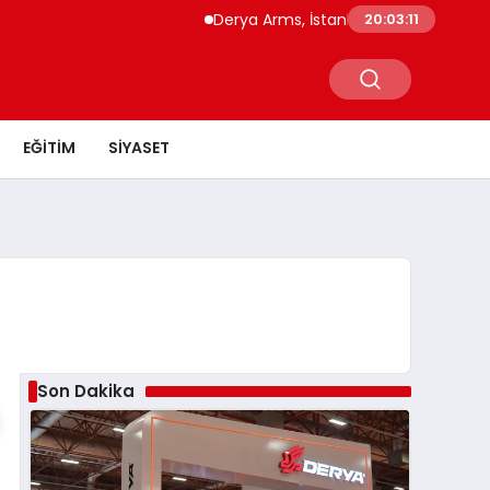
Derya Arms, İstanbul Prohunt 2026’da yen
20:03:11
EĞITIM
SIYASET
Son Dakika