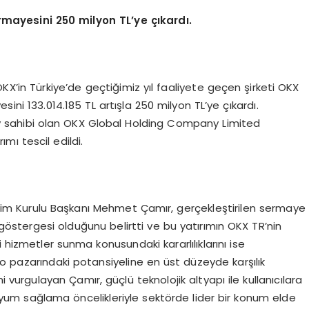
rmayesini 250
milyon TL
’
ye çıkardı.
OKX’in Türkiye’de geçtiğimiz yıl faaliyete geçen şirketi OKX
ini 133.014.185 TL artışla 250 milyon TL’ye çıkardı.
y sahibi olan OKX Global Holding Company Limited
mı tescil edildi.
tim Kurulu Başkanı Mehmet Çamır, gerçekleştirilen sermaye
r göstergesi olduğunu belirtti ve bu yatırımın OKX TR’nin
çi hizmetler sunma konusundaki kararlılıklarını ise
ipto pazarındaki potansiyeline en üst düzeyde karşılık
 vurgulayan Çamır, güçlü teknolojik altyapı ile kullanıcılara
uyum sağlama öncelikleriyle sektörde lider bir konum elde