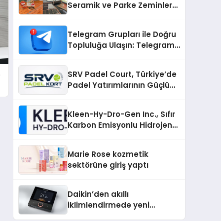
Seramik ve Parke Zeminler
İçin En Verimli Çözümler
Telegram Grupları ile Doğru
Topluluğa Ulaşın: Telegram
Gruplarıyla Online
Topluluklara Katılım
SRV Padel Court, Türkiye’de
e
Padel Yatırımlarının Güçlü
Markası Olmayı Sürdürüyor
Kleen-Hy-Dro-Gen Inc., Sıfır
Karbon Emisyonlu Hidrojen
Isıtma Teknolojisinde ISO ve
TSSA Düzenleyici Onaylarını
Marie Rose kozmetik
Aldı
sektörüne giriş yaptı
Daikin’den akıllı
iklimlendirmede yeni
dönem: Madoka Plus