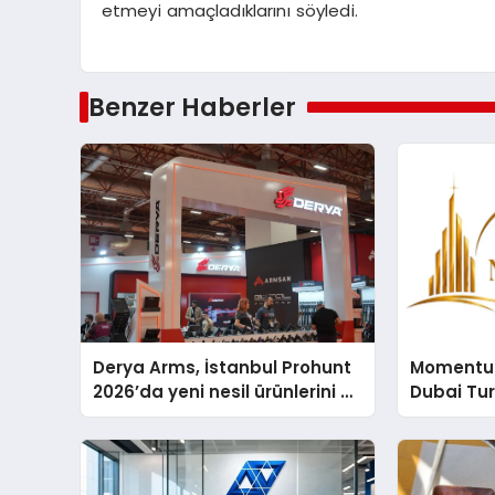
etmeyi amaçladıklarını söyledi.
Benzer Haberler
Derya Arms, İstanbul Prohunt
Momentur
2026’da yeni nesil ürünlerini ve
Dubai Tu
global marka vizyonunu
Operasyo
sergiledi
Yaratıyor