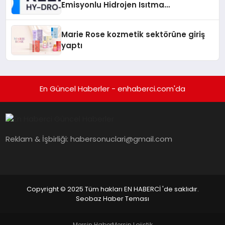
Emisyonlu Hidrojen Isıtma
Teknolojisinde ISO ve TSSA
Düzenleyici Onaylarını Aldı
Marie Rose kozmetik sektörüne giriş
yaptı
En Güncel Haberler - enhaberci.com'da
Reklam & İşbirliği:
habersonuclari@gmail.com
Copyright © 2025 Tüm hakları EN HABERCİ 'de saklıdır.
Seobaz Haber Teması
Mersin Haber
Mersin Lojistik