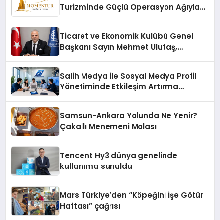
Turizminde Güçlü Operasyon Ağıyla
Fark Yaratıyor
Ticaret ve Ekonomik Kulübü Genel
Başkanı Sayın Mehmet Ulutaş,
ekonomiye dair yaptığı açıklamada
şunları kaydetti:
Salih Medya ile Sosyal Medya Profil
Yönetiminde Etkileşim Artırma
Yöntemleri
Samsun-Ankara Yolunda Ne Yenir?
Çakallı Menemeni Molası
Tencent Hy3 dünya genelinde
kullanıma sunuldu
Mars Türkiye’den “Köpeğini İşe Götür
Haftası” çağrısı