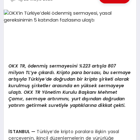
EKONOMI
EĞITIM
SIYASET
OKX TR,
ö
denmiş sermayesini %223
art
ışla 807
milyon TL’ye çıkardı
. Kripto para borsas
ı, bu sermaye
artışıyla Türkiye’
de do
ğrudan bir kripto şirketi olarak
kurulmuş şirketler arasında en yüksek sermayeye
ulaştı. OKX TR Yönetim Kurulu Başkanı Mehmet
Çamır, sermaye artırımını, yurt dışından doğrudan
yatırım getirmek suretiyle yaptıklarına dikkat çekti.
İSTANBUL —
Türkiye’de kripto paralara ilişkin yasal
çerçevenin, ikincil düzenlemelerin de yürürlüğe