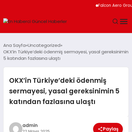
Falcon Aero Group, Kür
GÜNDEM
Ana Sayfa
Uncategorized
OKX’in Türkiye’deki ödenmiş sermayesi, yasal gereksinimin
SPOR
5 katından fazlasına ulaştı
SAĞLIK
OKX’in Türkiye’deki ödenmiş
TEKNOLOJI
sermayesi, yasal gereksinimin 5
katından fazlasına ulaştı
MAGAZIN
DÜNYA
admin
Paylaş
22 Mayıs 2025