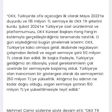
“OKX, Türkiye’de ofis açacağını ilk olarak Mayıs 2023’te
duyurdu ve 116 milyon TL sermaye ile OKX TR şirketini
kurdu. Şubat 2024’te Türkiye’ye özel ürünlerimizi ve
platformumuzu, OKX Küresel Başkanı Hong Fang’ın
katılımıyla gerçekleştirdiğimiz lansmanda tanıttık. O
gün söylediğimizi bugün yinelemek isterim: OKX,
Türkiye’ye kalıcı olmaya geldi. Akabinde regülasyon
çalışmaları ilerledi ve asgari sermaye şartı 50 milyon
TL olarak ilan edildi. Bir başka ifadeyle, Türkiye’ye
geldiğimiz an itibarıyla, yasal gereksinimlerin çok
üzerinde bir sermayeyle başlamış olduk. Türkiye’ye
olan inancımızın bir göstergesi olarak da sermayemizi
250 milyon TL’ye yükselttik. Attığımız bu adımın ne
kadar doğru olduğu, asgari sermaye şartının 150
milyon TL’ye yükseltilmesiyle teyit edildi.”
Mehmet Çamır sözlerine şöyle devam etti: “OKX TR