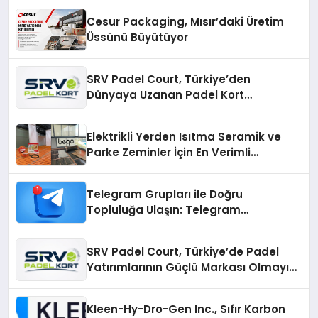
Cesur Packaging, Mısır’daki Üretim
Üssünü Büyütüyor
SRV Padel Court, Türkiye’den
Dünyaya Uzanan Padel Kort
Üretiminde Güvenin Adresi
Elektrikli Yerden Isıtma Seramik ve
Parke Zeminler İçin En Verimli
Çözümler
Telegram Grupları ile Doğru
Topluluğa Ulaşın: Telegram
Gruplarıyla Online Topluluklara
Katılım
SRV Padel Court, Türkiye’de Padel
Yatırımlarının Güçlü Markası Olmayı
Sürdürüyor
Kleen-Hy-Dro-Gen Inc., Sıfır Karbon