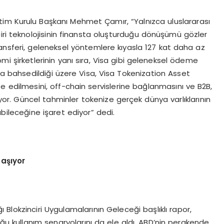
etim Kurulu Başkanı Mehmet Çamır, “Yalnızca uluslararası
iri teknolojisinin finansta oluşturduğu dönüşümü gözler
 transferi, geleneksel yöntemlere kıyasla 127 kat daha az
omi şirketlerinin yanı sıra, Visa gibi geleneksel ödeme
 da bahsedildiği üzere Visa, Visa Tokenization Asset
 edilmesini, off-chain servislerine bağlanmasını ve B2B,
or. Güncel tahminler tokenize gerçek dünya varlıklarının
bileceğine işaret ediyor” dedi.
taşıyor
ı Blokzinciri Uygulamalarının Geleceği başlıklı rapor,
uğu kullanım senaryolarını da ele aldı. ABD’nin perakende