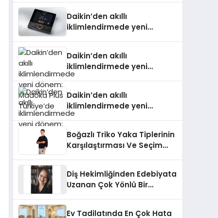
Daikin’den akıllı
iklimlendirmede yeni
dönem: Madoka Plus
Türkiye’de
Daikin’den akıllı
iklimlendirmede yeni
dönem: Madoka Plus
Türkiye’de
Daikin’den akıllı
iklimlendirmede yeni
dönem: Madoka Plus
Türkiye’de
Boğazlı Triko Yaka Tiplerinin
Karşılaştırması Ve Seçim
Rehberi
Diş Hekimliğinden Edebiyata
Uzanan Çok Yönlü Bir
Yaşam: Yeşim Şahin Yaman
Ev Tadilatında En Çok Hata