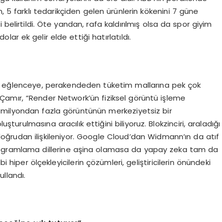
, 5 farklı tedarikçiden gelen ürünlerin kökenini 7 güne
belirtildi. Öte yandan, rafa kaldırılmış olsa da spor giyim
lar ek gelir elde ettiği hatırlatıldı.
ve eğlenceye, perakendeden tüketim mallarına pek çok
amır, “Render Network’ün fiziksel görüntü işleme
38 milyondan fazla görüntünün merkeziyetsiz bir
şturulmasına aracılık ettiğini biliyoruz. Blokzinciri, araladığı
doğrudan ilişkileniyor. Google Cloud’dan Widmann’ın da atıf
 programlama dillerine aşina olamasa da yapay zeka tam da
hiper ölçekleyicilerin çözümleri, geliştiricilerin önündeki
ullandı.