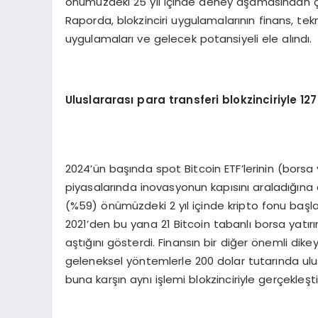
önümüzdeki 25 yıl içinde deney aşamasından çık
Raporda, blokzinciri uygulamalarının finans, te
uygulamaları ve gelecek potansiyeli ele alındı.
Uluslararası para transferi blokzinciriyle 12
2024’ün başında spot Bitcoin ETF’lerinin (borsa
piyasalarında inovasyonun kapısını araladığına 
(%59) önümüzdeki 2 yıl içinde kripto fonu başl
2021’den bu yana 21 Bitcoin tabanlı borsa yatır
aştığını gösterdi. Finansın bir diğer önemli di
geleneksel yöntemlerle 200 dolar tutarında ulu
buna karşın aynı işlemi blokzinciriyle gerçekleş