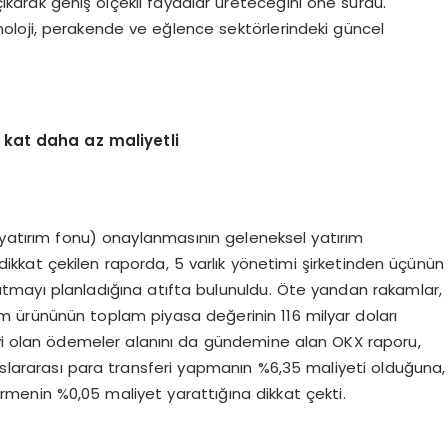
arak geniş ölçekli faydalar üreteceğini öne sürdü.
knoloji, perakende ve eğlence sektörlerindeki güncel
7 kat daha az maliyetli
 yatırım fonu) onaylanmasının geleneksel yatırım
dikkat çekilen raporda, 5 varlık yönetimi şirketinden üçünün
atmayı planladığına atıfta bulunuldu. Öte yandan rakamlar,
ım ürününün toplam piyasa değerinin 116 milyar doları
keyi olan ödemeler alanını da gündemine alan OKX raporu,
slararası para transferi yapmanın %6,35 maliyeti olduğuna,
tirmenin %0,05 maliyet yarattığına dikkat çekti.