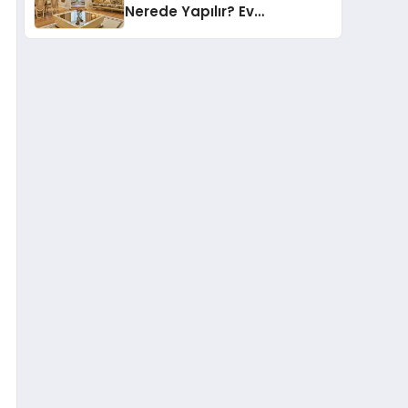
Nerede Yapılır? Ev
Sahiplerinin En Sık Düştüğü
15 Yanlış