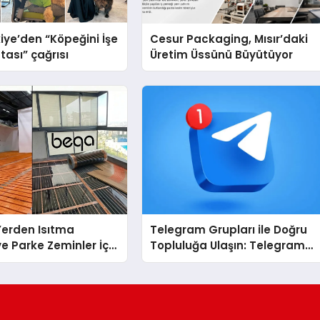
iye’den “Köpeğini İşe
Cesur Packaging, Mısır’daki
tası” çağrısı
Üretim Üssünü Büyütüyor
 Yerden Isıtma
Telegram Grupları ile Doğru
e Parke Zeminler İçin
Topluluğa Ulaşın: Telegram
i Çözümler
Gruplarıyla Online
Topluluklara Katılım