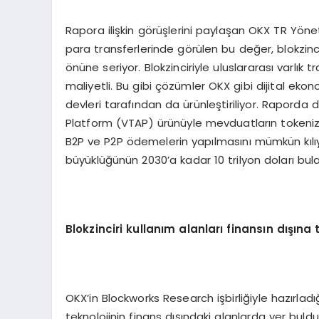
Rapora ilişkin görüşlerini paylaşan OKX TR Yön
para transferlerinde görülen bu değer, blokzinc
önüne seriyor. Blokzinciriyle uluslararası varlık
maliyetli. Bu gibi çözümler OKX gibi dijital ekon
devleri tarafından da ürünleştiriliyor. Raporda
Platform (VTAP) ürünüyle mevduatların tokenize
B2P ve P2P ödemelerin yapılmasını mümkün kılıy
büyüklüğünün 2030’a kadar 10 trilyon doları bula
Blokzinciri kullanım alanları finansı
n d
ışına 
OKX’in Blockworks Research işbirliğiyle hazırladığ
teknolojinin finans dışındaki alanlarda yer buld