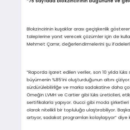
“
75 sayfada blokzincirinin bugününe ve ge
Blokzincirinin kuşaklar arası geçişkenlik göste
taleplerine yanıt verecek çözümler için de kull
Mehmet Çamır, değerlendirmelerini şu ifadelerl
“Raporda işaret edilen veriler, son 10 yılda lüks
büyümenin %85’ini oluşturduğunun altını çiziyor
sürdürülebilirliğe ve marka sadakatine daha çok 
Örneğin LVMH ve Cartier gibi lüks üreticileri, et
sertifikalarla yapıyor. Gucci gibi moda şirketleri 
olarak nitelikli bir topluluğa ulaştırabiliyor. Başk
artıyor, sadakat programları kolaylaşıyor” diye 