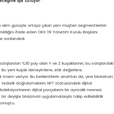
leceğ
ine
ışık tutuyor”
ren alım gücüyle ortaya çıkan yeni müşteri segmentlerinin
anıldığını ifade eden OKX TR Yönetim Kurulu Başkanı
e sonlandırdı:
 satışlardan %30 pay alan Y ve Z kuşaklarının, bu satışlardaki
. Bu yeni kuşak deneyimlere, etik değerlere,
önem veriyor. Bu beklentilerin anahtarı da, yine blokzinciri.
ik tedarik doğrulamalarını NFT statüsündeki dijital
koleksiyonlarının dijital parçalarını bir ayrıcalık nesnesi
a bir deyişle blokzinciri uygulamalarıyla takip edilebilirlik
konuştu.