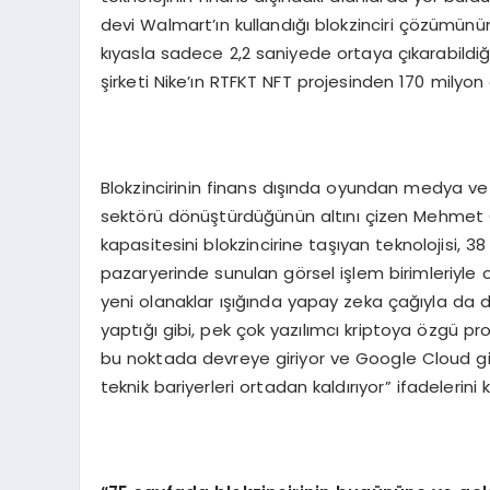
devi Walmart’ın kullandığı blokzinciri çözümünün
kıyasla sadece 2,2 saniyede ortaya çıkarabildiği 
şirketi Nike’ın RTFKT NFT projesinden 170 milyon do
Blokzincirinin finans dışında oyundan medya 
sektörü dönüştürdüğünün altını çizen Mehmet Ç
kapasitesini blokzincirine taşıyan teknolojisi, 
pazaryerinde sunulan görsel işlem birimleriyle olu
yeni olanaklar ışığında yapay zeka çağıyla da 
yaptığı gibi, pek çok yazılımcı kriptoya özgü
bu noktada devreye giriyor ve Google Cloud gibi 
teknik bariyerleri ortadan kaldırıyor” ifadelerini k