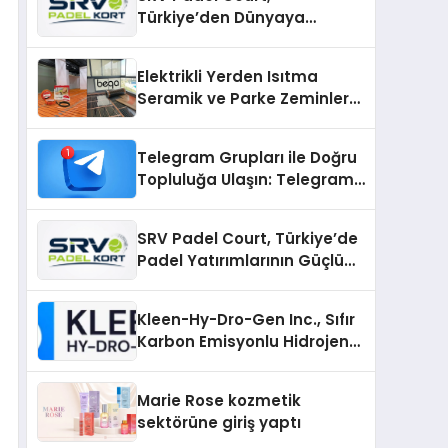
Türkiye’den Dünyaya
Uzanan Padel Kort
Üretiminde Güvenin Adresi
Elektrikli Yerden Isıtma
Seramik ve Parke Zeminler
İçin En Verimli Çözümler
Telegram Grupları ile Doğru
Topluluğa Ulaşın: Telegram
Gruplarıyla Online
Topluluklara Katılım
SRV Padel Court, Türkiye’de
Padel Yatırımlarının Güçlü
Markası Olmayı Sürdürüyor
Kleen-Hy-Dro-Gen Inc., Sıfır
Karbon Emisyonlu Hidrojen
Isıtma Teknolojisinde ISO ve
TSSA Düzenleyici Onaylarını
Marie Rose kozmetik
Aldı
sektörüne giriş yaptı