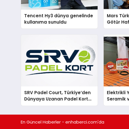
Tencent Hy3 dünya genelinde
Mars Türk
kullanıma sunuldu
Götür Haf
SRV Padel Court, Türkiye’den
Elektrikli
Dünyaya Uzanan Padel Kort
Seramik v
Üretiminde Güvenin Adresi
En Veriml
En Güncel Haberler - enhaberci.com'da