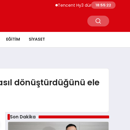
Tencent Hy3 dünya genelinde kullanıma 
18:55:23
EĞITIM
SIYASET
 nasıl dönüştürdüğünü ele
Son Dakika