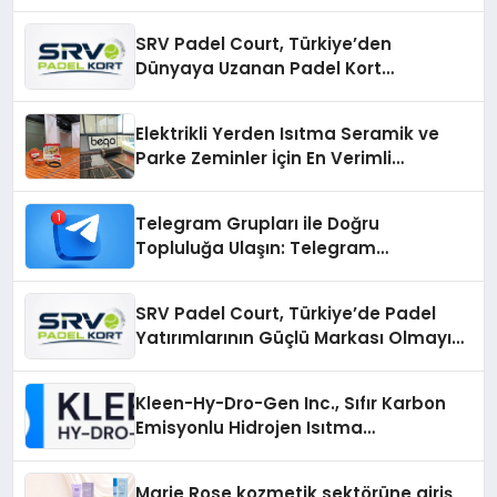
SRV Padel Court, Türkiye’den
Dünyaya Uzanan Padel Kort
Üretiminde Güvenin Adresi
Elektrikli Yerden Isıtma Seramik ve
Parke Zeminler İçin En Verimli
Çözümler
Telegram Grupları ile Doğru
Topluluğa Ulaşın: Telegram
Gruplarıyla Online Topluluklara
Katılım
SRV Padel Court, Türkiye’de Padel
Yatırımlarının Güçlü Markası Olmayı
Sürdürüyor
Kleen-Hy-Dro-Gen Inc., Sıfır Karbon
Emisyonlu Hidrojen Isıtma
Teknolojisinde ISO ve TSSA
Düzenleyici Onaylarını Aldı
Marie Rose kozmetik sektörüne giriş