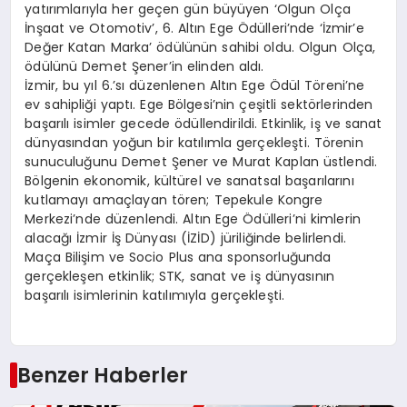
EKONOMI
yatırımlarıyla her geçen gün büyüyen ‘Olgun Olça
İnşaat ve Otomotiv’, 6. Altın Ege Ödülleri’nde ‘İzmir’e
Değer Katan Marka’ ödülünün sahibi oldu. Olgun Olça,
EĞITIM
ödülünü Demet Şener’in elinden aldı.
İzmir, bu yıl 6.’sı düzenlenen Altın Ege Ödül Töreni’ne
SIYASET
ev sahipliği yaptı. Ege Bölgesi’nin çeşitli sektörlerinden
başarılı isimler gecede ödüllendirildi. Etkinlik, iş ve sanat
dünyasından yoğun bir katılımla gerçekleşti. Törenin
sunuculuğunu Demet Şener ve Murat Kaplan üstlendi.
Bölgenin ekonomik, kültürel ve sanatsal başarılarını
kutlamayı amaçlayan tören; Tepekule Kongre
Merkezi’nde düzenlendi. Altın Ege Ödülleri’ni kimlerin
alacağı İzmir İş Dünyası (İZİD) jüriliğinde belirlendi.
Maça Bilişim ve Socio Plus ana sponsorluğunda
gerçekleşen etkinlik; STK, sanat ve iş dünyasının
başarılı isimlerinin katılımıyla gerçekleşti.
Benzer Haberler