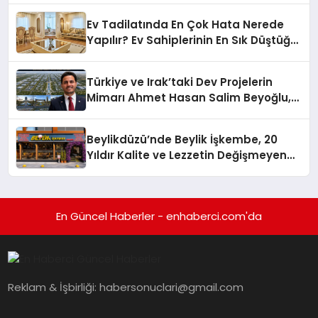
Ev Tadilatında En Çok Hata Nerede
Yapılır? Ev Sahiplerinin En Sık Düştüğü
15 Yanlış
Türkiye ve Irak’taki Dev Projelerin
Mimarı Ahmet Hasan Salim Beyoğlu,
10 Milyon Metrekarelik “Al Yusuf
Holding Industrial City” Projesini
Beylikdüzü’nde Beylik İşkembe, 20
Hayata Geçirecek
Yıldır Kalite ve Lezzetin Değişmeyen
Adresi
En Güncel Haberler - enhaberci.com'da
Reklam & İşbirliği:
habersonuclari@gmail.com