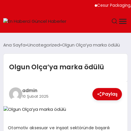
Cesur Packaging, Mıs
GÜNDEM
Ana Sayfa
Uncategorized
Olgun Olça’ya marka ödülü
SPOR
Olgun Olça’ya marka ödülü
SAĞLIK
TEKNOLOJI
admin
Paylaş
10 Şubat 2025
MAGAZIN
DÜNYA
Otomotiv aksesuar ve inşaat sektöründe başarılı