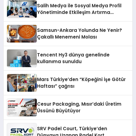
şunları kaydetti:
Salih Medya ile Sosyal Medya Profil
Yönetiminde Etkileşim Artırma
Yöntemleri
Samsun-Ankara Yolunda Ne Yenir?
Çakallı Menemeni Molası
Tencent Hy3 dünya genelinde
kullanıma sunuldu
Mars Türkiye’den “Köpeğini İşe Götür
Haftası” çağrısı
Cesur Packaging, Mısır’daki Üretim
Üssünü Büyütüyor
SRV Padel Court, Türkiye’den
Dünyaya Uzanan Padel Kort