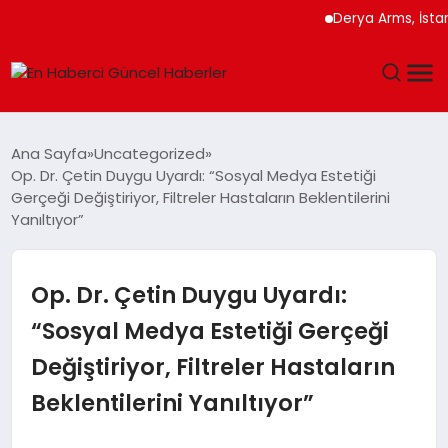
Derya Arms, İstanbul Pr
GÜNDEM
Ana Sayfa
Uncategorized
Op. Dr. Çetin Duygu Uyardı: “Sosyal Medya Estetiği
SPOR
Gerçeği Değiştiriyor, Filtreler Hastaların Beklentilerini
Yanıltıyor”
SAĞLIK
Op. Dr. Çetin Duygu Uyardı:
TEKNOLOJI
“Sosyal Medya Estetiği Gerçeği
MAGAZIN
Değiştiriyor, Filtreler Hastaların
DÜNYA
Beklentilerini Yanıltıyor”