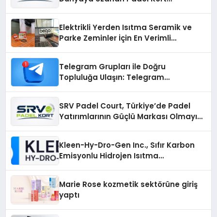
Üretiminde Güvenin Adresi
Elektrikli Yerden Isıtma Seramik ve
Parke Zeminler İçin En Verimli
Çözümler
Telegram Grupları ile Doğru
Topluluğa Ulaşın: Telegram
Gruplarıyla Online Topluluklara
Katılım
SRV Padel Court, Türkiye’de Padel
Yatırımlarının Güçlü Markası Olmayı
Sürdürüyor
Kleen-Hy-Dro-Gen Inc., Sıfır Karbon
Emisyonlu Hidrojen Isıtma
Teknolojisinde ISO ve TSSA
Düzenleyici Onaylarını Aldı
Marie Rose kozmetik sektörüne giriş
yaptı