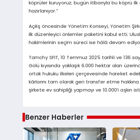
köprüler kuruyoruz; bugün itibarıyla bu köprü ilk
hazırlanıyor.”
Açılış öncesinde Yönetim Konseyi, Yönetim Şirke
ilk düzenleyici önlemler paketini kabul etti. Ul
hakimlerinin seçim süreci ise hâlâ devam ediyo
Tamchy SFIT, 10 Temmuz 2025 tarihli ve 136 say
Gölü kıyısında yaklaşık 6.000 hektar alan üzerind
ortak hukuku ilkeleri çerçevesinde hareket edeb
kârlarını tam olarak geri transfer etme hakkına
şirkete ev sahipliği yapmayı ve 10.000’i aşkın i
Benzer Haberler