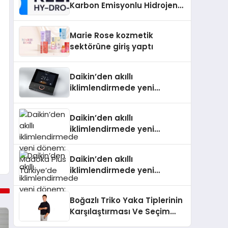
Karbon Emisyonlu Hidrojen
Isıtma Teknolojisinde ISO ve
TSSA Düzenleyici Onaylarını
Marie Rose kozmetik
Aldı
sektörüne giriş yaptı
Daikin’den akıllı
iklimlendirmede yeni
dönem: Madoka Plus
Türkiye’de
Daikin’den akıllı
iklimlendirmede yeni
dönem: Madoka Plus
Türkiye’de
Daikin’den akıllı
iklimlendirmede yeni
dönem: Madoka Plus
Türkiye’de
Boğazlı Triko Yaka Tiplerinin
Karşılaştırması Ve Seçim
Rehberi