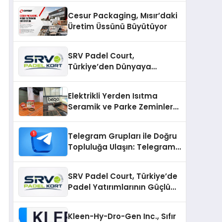
Cesur Packaging, Mısır’daki
Üretim Üssünü Büyütüyor
SRV Padel Court,
Türkiye’den Dünyaya
Uzanan Padel Kort
Üretiminde Güvenin Adresi
Elektrikli Yerden Isıtma
Seramik ve Parke Zeminler
İçin En Verimli Çözümler
Telegram Grupları ile Doğru
Topluluğa Ulaşın: Telegram
Gruplarıyla Online
Topluluklara Katılım
SRV Padel Court, Türkiye’de
Padel Yatırımlarının Güçlü
Markası Olmayı Sürdürüyor
Kleen-Hy-Dro-Gen Inc., Sıfır