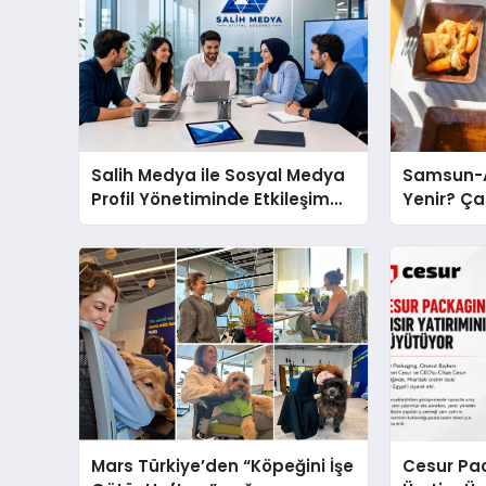
Salih Medya ile Sosyal Medya
Samsun-A
Profil Yönetiminde Etkileşim
Yenir? Ça
Artırma Yöntemleri
Molası
Mars Türkiye’den “Köpeğini İşe
Cesur Pac