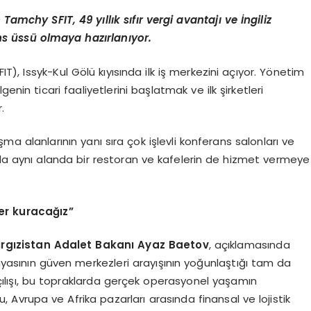
Tamchy SFIT, 49 yıllık sıfır vergi avantajı ve İngiliz
s üssü olmaya hazırlanıyor.
), Issyk-Kul Gölü kıyısında ilk iş merkezini açıyor. Yönetim
enin ticari faaliyetlerini başlatmak ve ilk şirketleri
.
şma alanlarının yanı sıra çok işlevli konferans salonları ve
rda aynı alanda bir restoran ve kafelerin de hizmet vermeye
ler kuracağız”
rgızistan Adalet Bakanı Ayaz Baetov
, açıklamasında
ünyasının güven merkezleri arayışının yoğunlaştığı tam da
çılışı, bu topraklarda gerçek operasyonel yaşamın
, Avrupa ve Afrika pazarları arasında finansal ve lojistik