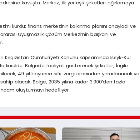
 adresine kavuştu. Merkez, ilk yerleşik şirketleri ağırlamaya
ti’ni kurdu; finans merkezinin kalkınma planını onayladı ve
uslararası Uyuşmazlık Çözüm Merkezi’nin başkanı ve
r.
ılı Kırgızistan Cumhuriyeti Kanunu kapsamında Issyk-Kul
e kuruldu. Bölgede faaliyet gösterecek şirketler; İngiliz
ilecek, 49 yıl boyunca sıfır vergi oranından yararlanacak ve
 sahip olacak. Bölge, 2035 yılına kadar 3.900’den fazla
stihdam oluşturmayı hedefliyor.