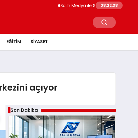
Salih Medya ile Sosyal Medya Profil Yöneti
08:22:39
EĞITIM
SIYASET
rkezini açıyor
Son Dakika