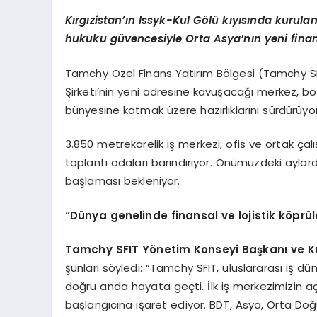
Kırgızistan’ın Issyk-Kul Gölü kıyısında kurulan 
hukuku güvencesiyle Orta Asya’nın yeni finan
Tamchy Özel Finans Yatırım Bölgesi (Tamchy SFIT
Şirketi’nin yeni adresine kavuşacağı merkez, bölg
bünyesine katmak üzere hazırlıklarını sürdürüyor
3.850 metrekarelik iş merkezi; ofis ve ortak çalı
toplantı odaları barındırıyor. Önümüzdeki ayla
başlaması bekleniyor.
“Dünya genelinde finansal ve lojistik köprü
Tamchy SFIT Yönetim Konseyi Başkanı ve Kı
şunları söyledi: “Tamchy SFIT, uluslararası iş d
doğru anda hayata geçti. İlk iş merkezimizin a
başlangıcına işaret ediyor. BDT, Asya, Orta Doğu