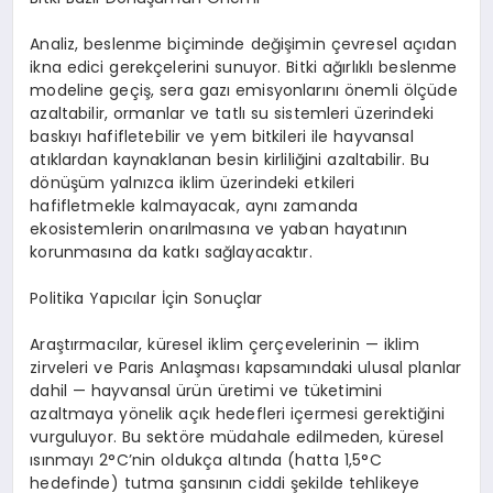
Analiz, beslenme biçiminde değişimin çevresel açıdan
ikna edici gerekçelerini sunuyor. Bitki ağırlıklı beslenme
modeline geçiş
, sera gaz
ı emisyonlarını önemli
ö
lçüde
azaltabilir, ormanlar ve tatlı su sistemleri üzerindeki
baskıyı hafifletebilir ve yem bitkileri ile hayvansal
atıklardan kaynaklanan besin kirliliğini azaltabilir. Bu
d
ö
nüşüm yalnızca iklim üzerindeki etkileri
hafifletmekle kalmayacak, aynı zamanda
ekosistemlerin onarılmasına ve yaban hayatının
korunmasına da katkı sağlayacaktır.
Politika Yapıcılar İçin Sonuçlar
Araştırmacılar, küresel iklim çerçevelerinin
—
iklim
zirveleri ve Paris Anlaş
mas
ı kapsamındaki ulusal planlar
dahil
—
hayvansal ürün üretimi ve tüketimini
azaltmaya y
ö
nelik açık hedefleri içermesi gerektiğini
vurguluyor. Bu sekt
ö
re müdahale edilmeden, küresel
ısınmayı 2
°
C
’
nin oldukç
a alt
ında (hatta 1,5
°
C
hedefinde) tutma şansının ciddi şekilde tehlikeye