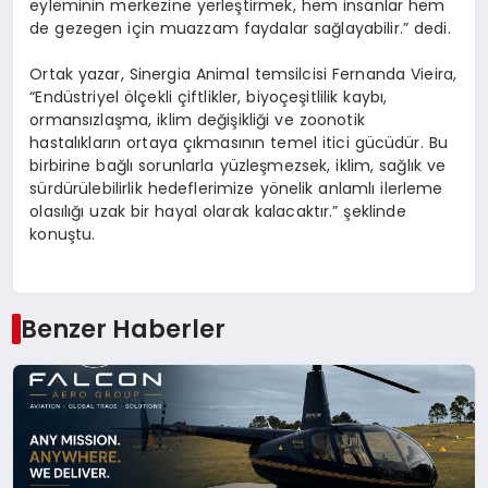
eyleminin merkezine yerleştirmek, hem insanlar hem
de gezegen için muazzam faydalar sağlayabilir.” dedi.
Ortak yazar, Sinergia Animal temsilcisi Fernanda Vieira,
“
Endüstriyel
ö
lçekli çiftlikler, biyoçeşitlilik kaybı,
ormansızlaşma, iklim değişikliği ve zoonotik
hastalıkların ortaya çıkmasının temel itici gücüdür. Bu
birbirine bağlı sorunlarla yüzleşmezsek, iklim, sağlık ve
sürdürülebilirlik hedeflerimize y
ö
nelik anlamlı ilerleme
olasılığı uzak bir hayal olarak kalacaktır.” şeklinde
konuştu.
Benzer Haberler