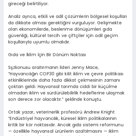
gireceği belirtiliyor.
Analiz ayrıca, etkili ve adil çözümlerin b
ö
lgesel koşulları
da dikkate alması gerektiğini vurguluyor. Gelişmekte
olan ekonomilerde, beslenme d
ö
nüşümleri gıda
güvenliği, kültürel tercih ve ç
ift
çiler için adil geçim
koşullarıyla uyumlu olmalıdır.
Gıda ve İklim İçin Bir D
ö
nüm Noktası
Sşzkonusu araitırmanın lideri
Jenny Mace,
“
Hayvancılığın COP30 gibi kilit iklim ve çevre politikası
etkinliklerinde daha fazla dikkat çekmesinin zamanı
çoktan geldi. Hayvansal tarımda ciddi bir küçülme
olmadan iklim ve sürdürülebilirlik hedeflerine ulaşmak
son derece zor olacaktır.” şeklinde konuştu.
Ortak yazar, veterinerlik profes
ö
rü
Andrew Knight
“
Endüstriyel hayvancılık, küresel iklim politikalarının
kritik bir k
ö
r noktasıdır. Ancak gıda sistemi reformunu
— özellikle hayvansal ürünlerin azaltılmasını — iklim