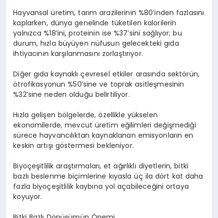
Hayvansal üretim, tarım arazilerinin %80
’
inden fazlasını
kaplarken, dünya genelinde tüketilen kalorilerin
yalnızca %18
’
ini, proteinin ise %37
’
sini sağlıyor; bu
durum, hızla büyüyen nüfusun gelecekteki gıda
ihtiyacının karşılanmasını zorlaştırıyor.
Diğer gıda kaynaklı çevresel etkiler arasında sekt
ö
rün,
ö
trofikasyonun %50
’
sine ve toprak asitleşmesinin
%32
’
sine neden olduğu belirtiliyor.
Hızla gelişen b
ö
lgelerde,
ö
zellikle yükselen
ekonomilerde, mevcut üretim eğilimleri değiş
medi
ği
sürece hayvancılıktan kaynaklanan emisyonların en
keskin artışı g
ö
stermesi bekleniyor.
Biyoçeşitlilik araştırmaları
, et a
ğırlıklı diyetlerin, bitki
bazlı beslenme biçimlerine kıyasla üç ila d
ö
rt kat daha
fazla biyoçeşitlilik kaybına yol açabileceğini ortaya
koyuyor.
Bitki Bazlı D
ö
nüşümün Önemi