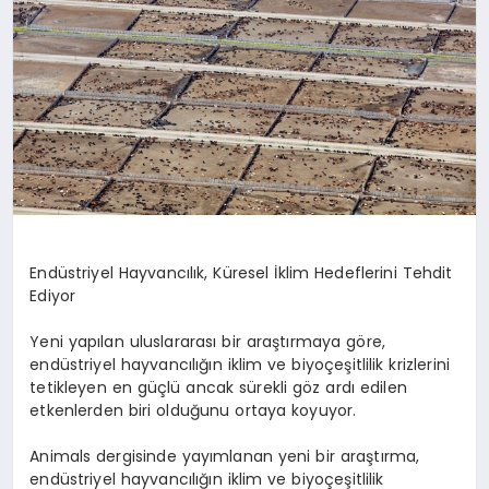
EKONOMI
EĞITIM
SIYASET
Endüstriyel Hayvancılık, Küresel İklim Hedeflerini Tehdit
Ediyor
Yeni yapılan uluslararası bir araştırmaya göre
,
end
üstriyel hayvancılığın iklim ve biyoçeşitlilik krizlerini
tetikleyen en güçlü ancak sürekli g
ö
z ardı edilen
etkenlerden biri olduğunu ortaya koyuyor.
Animals
dergisinde yayımlanan yeni bir araştırma,
endüstriyel hayvancılığın iklim ve biyoçeşitlilik