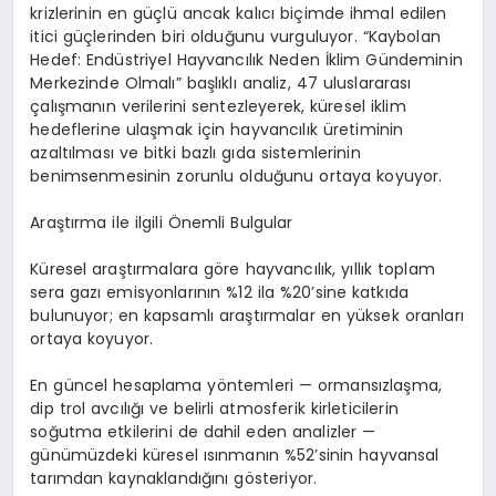
krizlerinin en güçlü ancak kalıcı biçimde ihmal edilen
itici güçlerinden biri olduğunu vurguluyor.
“
Kaybolan
Hedef: Endüstriyel Hayvancılık Neden İklim Gündeminin
Merkezinde Olmalı” başlıklı analiz, 47 uluslararası
çalışmanın verilerini sentezleyerek, küresel iklim
hedeflerine ulaşmak için hayvancılık üretiminin
azaltılması ve bitki bazlı gıda sistemlerinin
benimsenmesinin zorunlu olduğunu ortaya koyuyor.
Araştırma ile ilgili Önemli Bulgular
Küresel araştırmalara g
ö
re hayvancılık, yıllık toplam
sera gazı emisyonlarının %12 ila %20
’
sine katkıda
bulunuyor; en kapsamlı araştırmalar en yüksek oranları
ortaya koyuyor.
En g
üncel hesaplama y
ö
ntemleri
—
ormans
ızlaşma,
dip trol avcılığı ve belirli atmosferik kirleticilerin
soğutma etkilerini de dahil eden analizler
—
günümüzdeki küresel ısınmanın %52
’
sinin
hayvansal
tarımdan kaynaklandığını g
ö
steriyor.