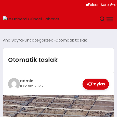
Falcon Aero Group, Kür
GÜNDEM
Ana Sayfa
Uncategorized
Otomatik taslak
SPOR
Otomatik taslak
SAĞLIK
TEKNOLOJI
admin
Paylaş
11 Kasım 2025
MAGAZIN
DÜNYA