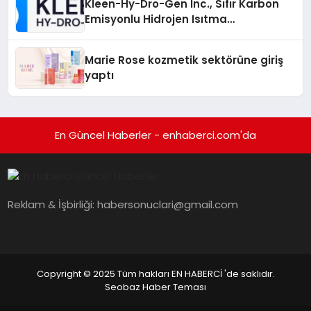
Kleen-Hy-Dro-Gen Inc., Sıfır Karbon
Emisyonlu Hidrojen Isıtma
Teknolojisinde ISO ve TSSA
Düzenleyici Onaylarını Aldı
Marie Rose kozmetik sektörüne giriş
yaptı
En Güncel Haberler - enhaberci.com'da
Reklam & İşbirliği:
habersonuclari@gmail.com
Copyright © 2025 Tüm hakları EN HABERCİ 'de saklıdır.
Seobaz Haber Teması