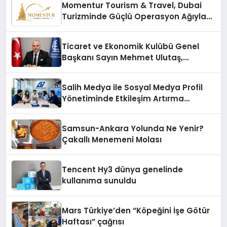
Momentur Tourism & Travel, Dubai
Turizminde Güçlü Operasyon Ağıyla
Fark Yaratıyor
Ticaret ve Ekonomik Kulübü Genel
Başkanı Sayın Mehmet Ulutaş,
ekonomiye dair yaptığı açıklamada
şunları kaydetti:
Salih Medya ile Sosyal Medya Profil
Yönetiminde Etkileşim Artırma
Yöntemleri
Samsun-Ankara Yolunda Ne Yenir?
Çakallı Menemeni Molası
Tencent Hy3 dünya genelinde
kullanıma sunuldu
Mars Türkiye’den “Köpeğini İşe Götür
Haftası” çağrısı