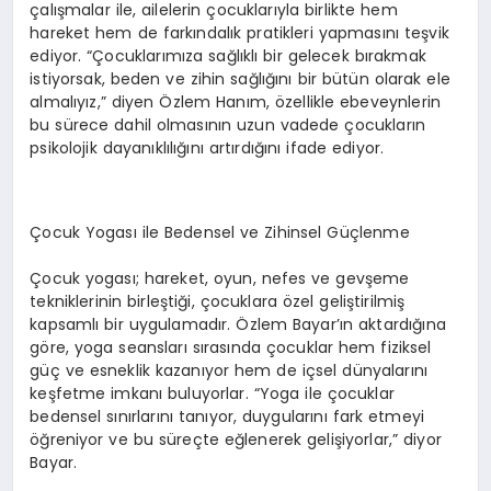
ç
al
ış
malar ile, ailelerin
ç
ocuklar
ı
yla birlikte hem
hareket hem de fark
ı
ndal
ı
k pratikleri yapmas
ı
n
ı
te
ş
vik
ediyor.
“Ç
ocuklar
ı
m
ı
za sa
ğ
l
ı
kl
ı
bir gelecek b
ı
rakmak
istiyorsak, beden ve zihin sa
ğ
l
ığı
n
ı
bir b
ü
t
ü
n olarak ele
almal
ı
y
ı
z,
”
diyen
Ö
zlem Han
ı
m,
ö
zellikle ebeveynlerin
bu s
ü
rece dahil olmas
ı
n
ı
n uzun vadede
ç
ocuklar
ı
n
psikolojik dayan
ı
kl
ı
l
ığı
n
ı
art
ı
rd
ığı
n
ı
ifade ediyor.
Ç
ocuk Yogas
ı
ile Bedensel ve Zihinsel G
üç
lenme
Ç
ocuk yogas
ı
; hareket, oyun, nefes ve gev
ş
eme
tekniklerinin birle
ş
ti
ğ
i,
ç
ocuklara
ö
zel geli
ş
tirilmi
ş
kapsaml
ı
bir uygulamad
ı
r.
Ö
zlem Bayar
’ı
n aktard
ığı
na
g
ö
re, yoga seanslar
ı
s
ı
ras
ı
nda
ç
ocuklar hem fiziksel
g
üç
ve esneklik kazan
ı
yor hem de i
ç
sel d
ü
nyalar
ı
n
ı
ke
ş
fetme imkan
ı
buluyorlar.
“
Yoga ile
ç
ocuklar
bedensel s
ı
n
ı
rlar
ı
n
ı
tan
ı
yor, duygular
ı
n
ı
fark etmeyi
öğ
reniyor ve bu s
ü
re
ç
te e
ğ
lenerek geli
ş
iyorlar,
”
diyor
Bayar.