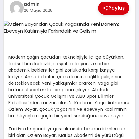
EKONOMI
admin
Paylaş
26 Mayıs 2025
EĞITIM
SIYASET
Modern
ç
a
ğı
n
ç
ocuklar
ı
, teknolojiyle i
ç
i
ç
e b
ü
y
ü
rken,
fiziksel hareketsizlik, sosyal izolasyon ve artan
akademik beklentiler gibi zorluklarla kar
şı
kar
şı
ya
kal
ı
yor. Anne babalar,
ç
ocuklar
ı
n
ı
n sa
ğ
l
ı
kl
ı
geli
ş
imini
destekleyecek yeni yakla
şı
mlar ararken, yoga gibi
b
ü
t
ü
nc
ü
l y
ö
ntemler
ö
n plana
çı
k
ı
yor. Atat
ü
rk
Ü
niversitesi
Ç
ocuk Geli
ş
imi ve A
İ
B
Ü
Spor Bilimleri
Fak
ü
ltesi
’
nden mezun olan 2. Kademe Yoga Antren
ö
r
ü
Ö
zlem Bayar,
ç
ocuk yogas
ı
n
ı
n ve ebeveyn kat
ı
l
ı
m
ı
n
ı
n
bu ihtiya
ç
lara g
üç
l
ü
bir yan
ı
t sundu
ğ
unu savunuyor.
T
ü
rkiye
’
de
ç
ocuk yogas
ı
alan
ı
nda tan
ı
nan isimlerden
biri olan
Ö
zlem Bayar, Matlas Akademi
’
de y
ü
r
ü
tt
üğü