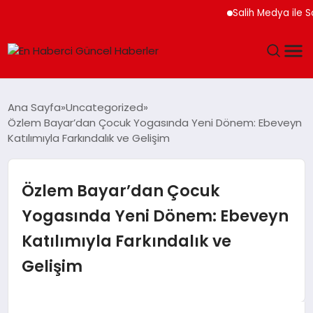
Salih Medya ile Sosyal
GÜNDEM
Ana Sayfa
Uncategorized
Özlem Bayar’dan Çocuk Yogasında Yeni Dönem: Ebeveyn
SPOR
Katılımıyla Farkındalık ve Gelişim
SAĞLIK
Özlem Bayar’dan Çocuk
TEKNOLOJI
Yogasında Yeni Dönem: Ebeveyn
Katılımıyla Farkındalık ve
MAGAZIN
Gelişim
DÜNYA