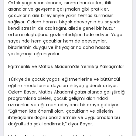
Ortak yoga seanslar
ı
nda,
ı
s
ı
nma hareketleri, ikili
asanalar ve gev
ş
eme
ç
al
ış
malar
ı
gibi pratikler,
ç
ocuklar
ı
n aile bireyleriyle yak
ı
n temas kurmas
ı
n
ı
sa
ğ
l
ı
yor.
Ö
zlem Han
ı
m, bir
ç
ok ebeveynin bu sayede
kendi stresini de azaltt
ığı
n
ı
, ailede genel bir huzur
ortam
ı
olu
ş
tu
ğ
unu g
ö
zlemledi
ğ
ini ifade ediyor. Yoga
sayesinde hem
ç
ocuklar hem de ebeveynler,
birbirlerinin duygu ve ihtiya
ç
lar
ı
na daha hassas
yakla
ş
may
ı öğ
reniyorlar.
E
ğ
itmenlik ve Matlas Akademi
’
de Yenilik
ç
i Yakla
şı
mlar
T
ü
rkiye
’
de
ç
ocuk yogas
ı
e
ğ
itmenlerine ve b
ü
t
ü
nc
ü
l
e
ğ
itim modellerine duyulan ihtiya
ç
giderek art
ı
yor.
Ö
zlem Bayar, Matlas Akademi
ç
at
ı
s
ı
alt
ı
nda geli
ş
tirdi
ğ
i
programlarla aileleri,
ç
ocuk geli
ş
imi alan
ı
ndaki
uzmanlar
ı
ve e
ğ
itmen adaylar
ı
n
ı
bir araya getiriyor.
“
E
ğ
itmenlikte
ö
nemli olan,
ç
ocuklar
ı
n ve ailelerin
ihtiya
ç
lar
ı
n
ı
do
ğ
ru analiz etmek ve uygulamalar
ı
bu
do
ğ
rultuda
ş
ekillendirmek,
”
diyor Bayar.