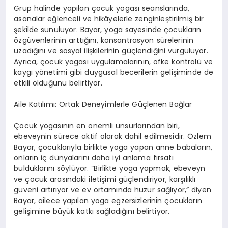
Grup halinde yap
ı
lan
ç
ocuk yogas
ı
seanslar
ı
nda,
asanalar e
ğ
lenceli ve hik
â
yelerle zenginle
ş
tirilmi
ş
bir
ş
ekilde sunuluyor. Bayar, yoga sayesinde
ç
ocuklar
ı
n
ö
zg
ü
venlerinin artt
ığı
n
ı
, konsantrasyon s
ü
relerinin
uzad
ığı
n
ı
ve sosyal ili
ş
kilerinin g
üç
lendi
ğ
ini vurguluyor.
Ayr
ı
ca,
ç
ocuk yogas
ı
uygulamalar
ı
n
ı
n,
ö
fke kontrol
ü
ve
kayg
ı
y
ö
netimi gibi duygusal becerilerin geli
ş
iminde de
etkili oldu
ğ
unu belirtiyor.
Aile Kat
ı
l
ı
m
ı
: Ortak Deneyimlerle G
üç
lenen Ba
ğ
lar
Ç
ocuk yogas
ı
n
ı
n en
ö
nemli unsurlar
ı
ndan biri,
ebeveynin s
ü
rece aktif olarak dahil edilmesidir.
Ö
zlem
Bayar,
ç
ocuklar
ı
yla birlikte yoga yapan anne babalar
ı
n,
onlar
ı
n i
ç
d
ü
nyalar
ı
n
ı
daha iyi anlama f
ı
rsat
ı
bulduklar
ı
n
ı
s
ö
yl
ü
yor.
“
Birlikte yoga yapmak, ebeveyn
ve
ç
ocuk aras
ı
ndaki ileti
ş
imi g
üç
lendiriyor, kar
şı
l
ı
kl
ı
g
ü
veni art
ı
r
ı
yor ve ev ortam
ı
nda huzur sa
ğ
l
ı
yor,
”
diyen
Bayar, ailece yap
ı
lan yoga egzersizlerinin
ç
ocuklar
ı
n
geli
ş
imine b
ü
y
ü
k katk
ı
sa
ğ
lad
ığı
n
ı
belirtiyor.