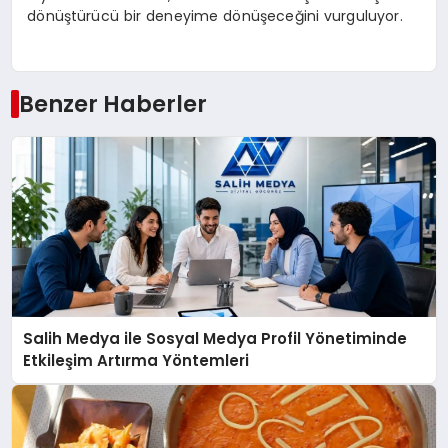
d
ö
n
üş
t
ü
r
ü
c
ü
bir deneyime d
ö
n
üş
ece
ğ
ini vurguluyor.
Benzer Haberler
Salih Medya ile Sosyal Medya Profil Yönetiminde
Etkileşim Artırma Yöntemleri