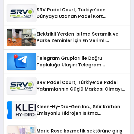
SRV Padel Court, Türkiye’den
Dünyaya Uzanan Padel Kort
Üretiminde Güvenin Adresi
Elektrikli Yerden Isıtma Seramik ve
Parke Zeminler İçin En Verimli
Çözümler
Telegram Grupları ile Doğru
Topluluğa Ulaşın: Telegram
Gruplarıyla Online Topluluklara
Katılım
SRV Padel Court, Türkiye’de Padel
Yatırımlarının Güçlü Markası Olmayı
Sürdürüyor
Kleen-Hy-Dro-Gen Inc., Sıfır Karbon
Emisyonlu Hidrojen Isıtma
Teknolojisinde ISO ve TSSA
Düzenleyici Onaylarını Aldı
Marie Rose kozmetik sektörüne giriş