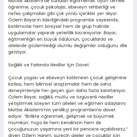
Matlas Akademi
’
de sunulan e
ğ
itimlerde; oyun temelli
öğ
renme,
ç
ocuk psikolojisi, ebeveyn rehberli
ğ
i ve
nefes
ç
al
ış
malar
ı
gibi
ç
ok y
ö
nl
ü
i
ç
erikler yer al
ı
yor.
Ö
zlem Bayar
’ı
n liderli
ğ
indeki programlar sayesinde,
kat
ı
l
ı
mc
ı
lar hem bireysel hem de grup halinde
uygulamalar yaparak yeterlilik kazan
ı
yorlar. Bayar,
e
ğ
itmenli
ğ
in en b
ü
y
ü
k
ö
d
ü
l
ü
n
ü
n,
ç
ocuklarda ve
ailelerde g
ö
zlemledi
ğ
i olumlu de
ğ
i
ş
imler oldu
ğ
unu dile
getiriyor.
Sa
ğ
l
ı
kl
ı
ve Fark
ı
nda Nesiller
İç
in Davet
Ç
ocuk yogas
ı
ve ebeveyn kat
ı
l
ı
m
ı
n
ı
n
ç
ocuk geli
ş
imine
katk
ı
s
ı
, hem bilimsel ara
ş
t
ı
rmalar hem de saha
deneyimleriyle her ge
ç
en g
ü
n daha fazla kan
ı
tlan
ı
yor.
Ö
zlem Bayar, sa
ğ
l
ı
kl
ı
, mutlu ve
ö
zg
ü
venli nesiller
yeti
ş
tirmek isteyen t
ü
m aileleri ve e
ğ
itmen adaylar
ı
n
ı
Matlas Akademi
’
nin yenilik
ç
i programlar
ı
na davet
ediyor.
“
Birlikte
öğ
renmek, geli
ş
mek ve b
ü
y
ü
mek
m
ü
mk
ü
n. Yoga ile hem kendinizin hem de
ç
ocu
ğ
unuzun ya
ş
am
ı
na yeni bir pencere a
ç
abilirsiniz,
”
diyen
Ö
zlem Han
ı
m, s
ü
recin aileler ve
ç
ocuklar i
ç
in