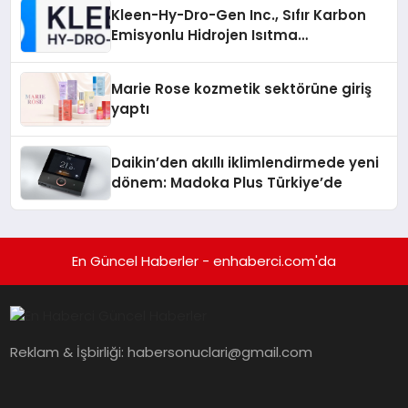
Kleen-Hy-Dro-Gen Inc., Sıfır Karbon
Emisyonlu Hidrojen Isıtma
Teknolojisinde ISO ve TSSA
Düzenleyici Onaylarını Aldı
Marie Rose kozmetik sektörüne giriş
yaptı
Daikin’den akıllı iklimlendirmede yeni
dönem: Madoka Plus Türkiye’de
En Güncel Haberler - enhaberci.com'da
Reklam & İşbirliği:
habersonuclari@gmail.com