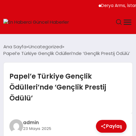
Derya Arms, İstanbul P
GÜNDEM
Ana Sayfa
Uncategorized
Papel’e Türkiye Gençlik Ödülleri’nde ‘Gençlik Prestij Ödülü’
SPOR
SAĞLIK
Papel’e Türkiye Gençlik
Ödülleri’nde ‘Gençlik Prestij
TEKNOLOJI
Ödülü’
MAGAZIN
DÜNYA
admin
Paylaş
23 Mayıs 2025