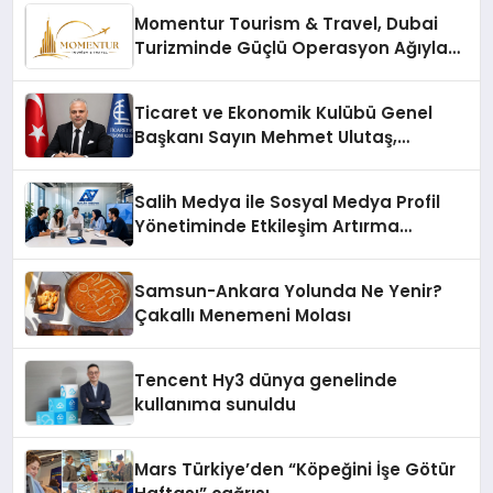
Momentur Tourism & Travel, Dubai
Turizminde Güçlü Operasyon Ağıyla
Fark Yaratıyor
Ticaret ve Ekonomik Kulübü Genel
Başkanı Sayın Mehmet Ulutaş,
ekonomiye dair yaptığı açıklamada
şunları kaydetti:
Salih Medya ile Sosyal Medya Profil
Yönetiminde Etkileşim Artırma
Yöntemleri
Samsun-Ankara Yolunda Ne Yenir?
Çakallı Menemeni Molası
Tencent Hy3 dünya genelinde
kullanıma sunuldu
Mars Türkiye’den “Köpeğini İşe Götür