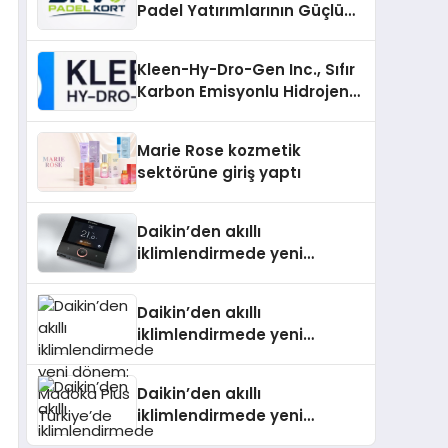
Padel Yatırımlarının Güçlü
Markası Olmayı Sürdürüyor
Kleen-Hy-Dro-Gen Inc., Sıfır
Karbon Emisyonlu Hidrojen
Isıtma Teknolojisinde ISO ve
TSSA Düzenleyici Onaylarını
Marie Rose kozmetik
Aldı
sektörüne giriş yaptı
Daikin’den akıllı
iklimlendirmede yeni
dönem: Madoka Plus
Türkiye’de
Daikin’den akıllı
iklimlendirmede yeni
dönem: Madoka Plus
Türkiye’de
Daikin’den akıllı
iklimlendirmede yeni
dönem: Madoka Plus