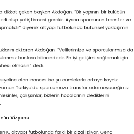
na dikkat çeken başkan Akdoğan, “Bir yapının, bir kulübün
terli olup yetiştirmesi gerekir. Ayrıca sporcunun transfer ve
apmalıdır” diyerek altyapı futbolunda bütünsel yaklaşımın
lduklarını aktaran Akdoğan, “Velilerimize ve sporcularımıza da
larımız bunların bilincindedir. En iyi gelişimi sağlamak için
hesi olmasın” dedi.
nsiyeline olan inancını ise şu cümlelerle ortaya koydu:
iği zaman Türkiye’de sporcumuzu transfer edemeyeceğimiz
lesinler, çalışsınlar, bizlerin hocalarının dediklerini
.
n’ın Vizyonu
, altyapı futbolunda farklı bir çizgi izliyor. Genç