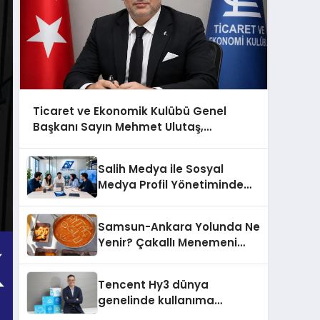
Ticaret ve Ekonomik Kulübü Genel
Başkanı Sayın Mehmet Ulutaş,
ekonomiye dair yaptığı açıklamada
şunları kaydetti:
Salih Medya ile Sosyal
Medya Profil Yönetiminde
Etkileşim Artırma Yöntemleri
Samsun-Ankara Yolunda Ne
Yenir? Çakallı Menemeni
Molası
Tencent Hy3 dünya
genelinde kullanıma
sunuldu