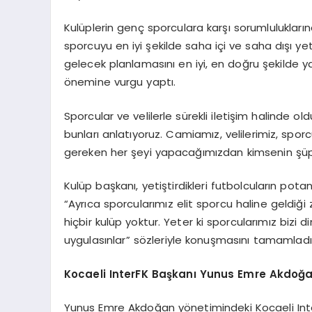
Kulüplerin genç sporculara karşı sorumlulukları
sporcuyu en iyi şekilde saha içi ve saha dışı ye
gelecek planlamasını en iyi, en doğru şekilde y
önemine vurgu yaptı.
Sporcular ve velilerle sürekli iletişim halinde o
bunları anlatıyoruz. Camiamız, velilerimiz, sporcu
gereken her şeyi yapacağımızdan kimsenin şüp
Kulüp başkanı, yetiştirdikleri futbolcuların pota
“Ayrıca sporcularımız elit sporcu haline geld
hiçbir kulüp yoktur. Yeter ki sporcularımız bizi din
uygulasınlar” sözleriyle konuşmasını tamamladı
Kocaeli InterFK Başkanı Yunus Emre Akdoğa
Yunus Emre Akdoğan yönetimindeki Kocaeli InterFK