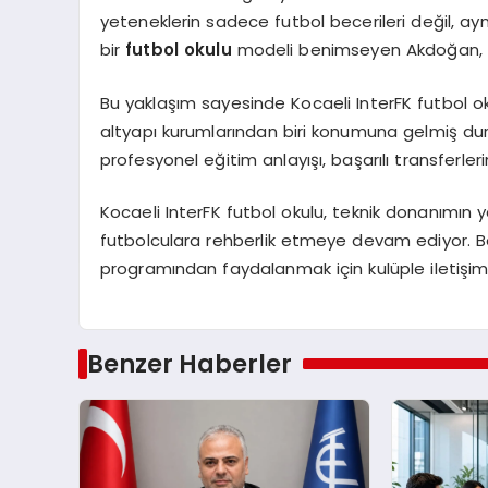
yeteneklerin sadece futbol becerileri değil, ay
bir
futbol okulu
modeli benimseyen Akdoğan, sabı
Bu yaklaşım sayesinde Kocaeli InterFK futbol ok
altyapı kurumlarından biri konumuna gelmiş du
profesyonel eğitim anlayışı, başarılı transferler
Kocaeli InterFK futbol okulu, teknik donanımın y
futbolculara rehberlik etmeye devam ediyor. Bö
programından faydalanmak için kulüple iletişime
Benzer Haberler