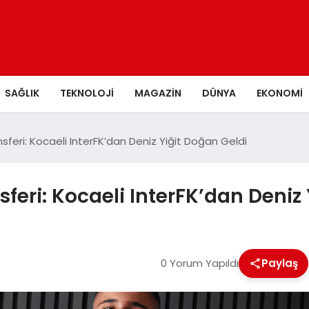
SAĞLIK
TEKNOLOJI
MAGAZIN
DÜNYA
EKONOMI
sferi: Kocaeli InterFK’dan Deniz Yiğit Doğan Geldi
feri: Kocaeli InterFK’dan Deniz
0 Yorum Yapıldı
Paylaş