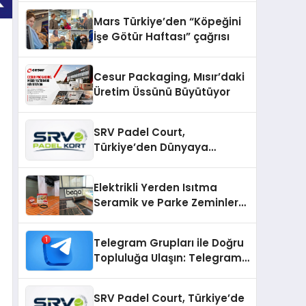
Mars Türkiye’den “Köpeğini
İşe Götür Haftası” çağrısı
Cesur Packaging, Mısır’daki
Üretim Üssünü Büyütüyor
SRV Padel Court,
Türkiye’den Dünyaya
Uzanan Padel Kort
Üretiminde Güvenin Adresi
Elektrikli Yerden Isıtma
Seramik ve Parke Zeminler
İçin En Verimli Çözümler
Telegram Grupları ile Doğru
Topluluğa Ulaşın: Telegram
Gruplarıyla Online
Topluluklara Katılım
SRV Padel Court, Türkiye’de