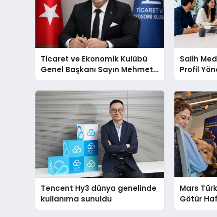
Ticaret ve Ekonomik Kulübü
Salih Med
Genel Başkanı Sayın Mehmet
Profil Yö
Ulutaş, ekonomiye dair yaptığı
Artırma Y
açıklamada şunları kaydetti:
Tencent Hy3 dünya genelinde
Mars Türk
kullanıma sunuldu
Götür Haf