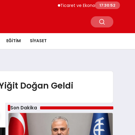
Ticaret ve Ekonomik Kulübü Genel Başkanı 
17:30:53
EĞITIM
SIYASET
 Yiğit Doğan Geldi
Son Dakika