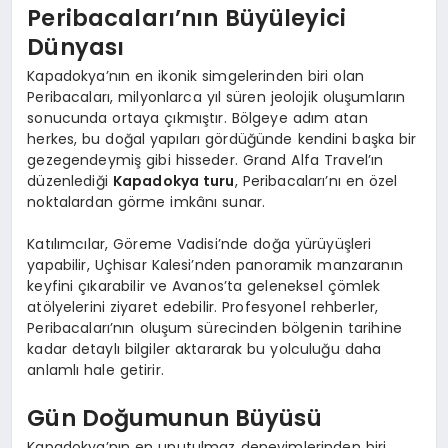
Peribacaları’nın Büyüleyici
Dünyası
Kapadokya’nın en ikonik simgelerinden biri olan
Peribacaları, milyonlarca yıl süren jeolojik oluşumların
sonucunda ortaya çıkmıştır. Bölgeye adım atan
herkes, bu doğal yapıları gördüğünde kendini başka bir
gezegendeymiş gibi hisseder. Grand Alfa Travel’ın
düzenlediği
Kapadokya turu
, Peribacaları’nı en özel
noktalardan görme imkânı sunar.
Katılımcılar, Göreme Vadisi’nde doğa yürüyüşleri
yapabilir, Uçhisar Kalesi’nden panoramik manzaranın
keyfini çıkarabilir ve Avanos’ta geleneksel çömlek
atölyelerini ziyaret edebilir. Profesyonel rehberler,
Peribacaları’nın oluşum sürecinden bölgenin tarihine
kadar detaylı bilgiler aktararak bu yolculuğu daha
anlamlı hale getirir.
Gün Doğumunun Büyüsü
Kapadokya’nın en unutulmaz deneyimlerinden biri,