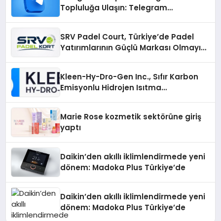
Topluluğa Ulaşın: Telegram
Gruplarıyla Online Topluluklara
Katılım
SRV Padel Court, Türkiye’de Padel
Yatırımlarının Güçlü Markası Olmayı
Sürdürüyor
Kleen-Hy-Dro-Gen Inc., Sıfır Karbon
Emisyonlu Hidrojen Isıtma
Teknolojisinde ISO ve TSSA
Düzenleyici Onaylarını Aldı
Marie Rose kozmetik sektörüne giriş
yaptı
Daikin’den akıllı iklimlendirmede yeni
dönem: Madoka Plus Türkiye’de
Daikin’den akıllı iklimlendirmede yeni
dönem: Madoka Plus Türkiye’de