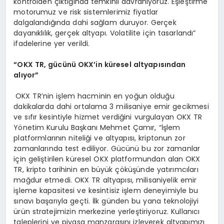
kontrolden çıktığında temkinli davranıyoruz. Eşleştirme
motorumuz ve risk sistemlerimiz fiyatlar
dalgalandığında dahi sağlam duruyor. Gerçek
dayanıklılık, gerçek altyapı. Volatilite için tasarlandı”
ifadelerine yer verildi.
“OKX TR, gücünü OKX’in küresel altyapısından
alıyor”
OKX TR’nin işlem hacminin en yoğun olduğu
dakikalarda dahi ortalama 3 milisaniye emir gecikmesi
ve sıfır kesintiyle hizmet verdiğini vurgulayan OKX TR
Yönetim Kurulu Başkanı Mehmet Çamır, “İşlem
platformlarının niteliği ve altyapısı, kriptonun zor
zamanlarında test ediliyor. Gücünü bu zor zamanlar
için geliştirilen küresel OKX platformundan alan OKX
TR, kripto tarihinin en büyük çöküşünde yatırımcıları
mağdur etmedi. OKX TR altyapısı, milisaniyelik emir
işleme kapasitesi ve kesintisiz işlem deneyimiyle bu
sınavı başarıyla geçti. İlk günden bu yana teknolojiyi
ürün stratejimizin merkezine yerleştiriyoruz. Kullanıcı
taleplerini ve piyasa manzarasını izleyerek altyapımızı