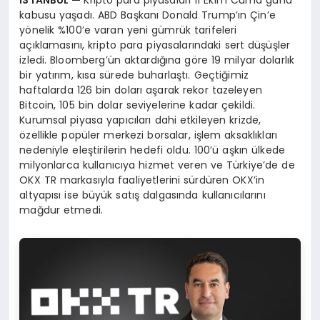
İSTANBUL —
Kripto para piyasaları 11 Ekim Cuma günü
kabusu yaşadı. ABD Başkanı Donald Trump’ın Çin’e
yönelik %100’e varan yeni gümrük tarifeleri
açıklamasını, kripto para piyasalarındaki sert düşüşler
izledi. Bloomberg’ün aktardığına göre 19 milyar dolarlık
bir yatırım, kısa sürede buharlaştı. Geçtiğimiz
haftalarda 126 bin doları aşarak rekor tazeleyen
Bitcoin, 105 bin dolar seviyelerine kadar çekildi.
Kurumsal piyasa yapıcıları dahi etkileyen krizde,
özellikle popüler merkezi borsalar, işlem aksaklıkları
nedeniyle eleştirilerin hedefi oldu. 100’ü aşkın ülkede
milyonlarca kullanıcıya hizmet veren ve Türkiye’de de
OKX TR markasıyla faaliyetlerini sürdüren OKX’in
altyapısı ise büyük satış dalgasında kullanıcılarını
mağdur etmedi.