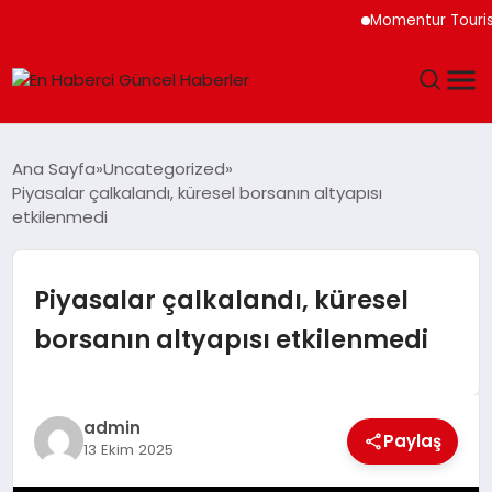
Momentur Tourism & Tr
GÜNDEM
Ana Sayfa
Uncategorized
Piyasalar çalkalandı, küresel borsanın altyapısı
SPOR
etkilenmedi
SAĞLIK
Piyasalar çalkalandı, küresel
TEKNOLOJI
borsanın altyapısı etkilenmedi
MAGAZIN
admin
DÜNYA
Paylaş
13 Ekim 2025