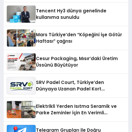
Tencent Hy3 dünya genelinde
kullanıma sunuldu
Mars Türkiye’den “Köpeğini İşe Götür
Haftası” çağrısı
Cesur Packaging, Mısır’daki Üretim
Üssünü Büyütüyor
SRV Padel Court, Türkiye’den
Dünyaya Uzanan Padel Kort
Üretiminde Güvenin Adresi
Elektrikli Yerden Isıtma Seramik ve
Parke Zeminler İçin En Verimli
Çözümler
Telegram Grupları ile Doğru