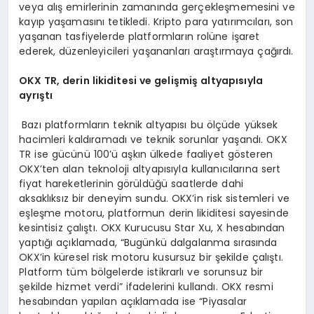
veya alış emirlerinin zamanında gerçekleşmemesini ve
kayıp yaşamasını tetikledi. Kripto para yatırımcıları, son
yaşanan tasfiyelerde platformların rolüne işaret
ederek, düzenleyicileri yaşananları araştırmaya çağırdı.
OKX TR, derin likiditesi ve gelişmiş altyapısıyla
ayrıştı
Bazı platformların teknik altyapısı bu ölçüde yüksek
hacimleri kaldıramadı ve teknik sorunlar yaşandı. OKX
TR ise gücünü 100’ü aşkın ülkede faaliyet gösteren
OKX’ten alan teknoloji altyapısıyla kullanıcılarına sert
fiyat hareketlerinin görüldüğü saatlerde dahi
aksaklıksız bir deneyim sundu. OKX’in risk sistemleri ve
eşleşme motoru, platformun derin likiditesi sayesinde
kesintisiz çalıştı. OKX Kurucusu Star Xu, X hesabından
yaptığı açıklamada, “Bugünkü dalgalanma sırasında
OKX’in küresel risk motoru kusursuz bir şekilde çalıştı.
Platform tüm bölgelerde istikrarlı ve sorunsuz bir
şekilde hizmet verdi” ifadelerini kullandı. OKX resmi
hesabından yapılan açıklamada ise “Piyasalar