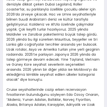
deniziyle dikkat çeken Dubai Legoland, Roller
coaster’lar, su parklarıyla özellikle çocuklu aileler için
2026’da zirveye çıkacak. Hac ve Umre seyahatleriyle
bilinen Suudi Arabistan’ı deniz ve kültür tarafıyla
geliştiriyoruz. Kızıldeniz ve Al’Ula özelinde çalışmalar
yaptık. Çok keyifli turlar hazırlıyoruz. 2025 yılında
Maldivler ve Zanzibar paketlerimiz büyük talep gördü.
2026 yılında bu ilgi sürerken Mauritius, Seyşeller ve Sri
Lanka gibi coğrafyalar tercihler arasında yer bulacak.
Uzak rotalar, Asya ve Amerika turları yine yerli gezginin
radarında. 2025’te parlayan Japonya 2026 yılında da
talep görmeye devam edecek. Yine Tayland, Vietnam
ve Güney Kore seyahat severlerin seçenekleri
arasında. 2026 yılının bir diğer yıldızı ise Moldova’yı da
eklediğimiz kimlikle seyahat edilen ülkeler kategorisi
olacak” diye konuştu.
Cruise seyahatlerinde cazip erken rezervasyon
fırsatlarının bulunduğunu söyleyen Eda Özsoy Onaran,
“Akdeniz, Yunan Adaları, Baltıklar, Norveç Fiyortları,
Alaska, Britanya Adaları, Karayipler, Adriyatik ve Uzak