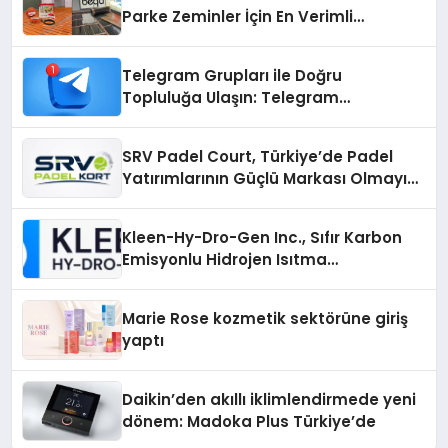
Parke Zeminler İçin En Verimli
Çözümler
Telegram Grupları ile Doğru
Topluluğa Ulaşın: Telegram
Gruplarıyla Online Topluluklara
Katılım
SRV Padel Court, Türkiye’de Padel
Yatırımlarının Güçlü Markası Olmayı
Sürdürüyor
Kleen-Hy-Dro-Gen Inc., Sıfır Karbon
Emisyonlu Hidrojen Isıtma
Teknolojisinde ISO ve TSSA
Düzenleyici Onaylarını Aldı
Marie Rose kozmetik sektörüne giriş
yaptı
Daikin’den akıllı iklimlendirmede yeni
dönem: Madoka Plus Türkiye’de