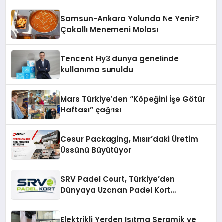
Yöntemleri
Samsun-Ankara Yolunda Ne Yenir?
Çakallı Menemeni Molası
Tencent Hy3 dünya genelinde
kullanıma sunuldu
Mars Türkiye’den “Köpeğini İşe Götür
Haftası” çağrısı
Cesur Packaging, Mısır’daki Üretim
Üssünü Büyütüyor
SRV Padel Court, Türkiye’den
Dünyaya Uzanan Padel Kort
Üretiminde Güvenin Adresi
Elektrikli Yerden Isıtma Seramik ve