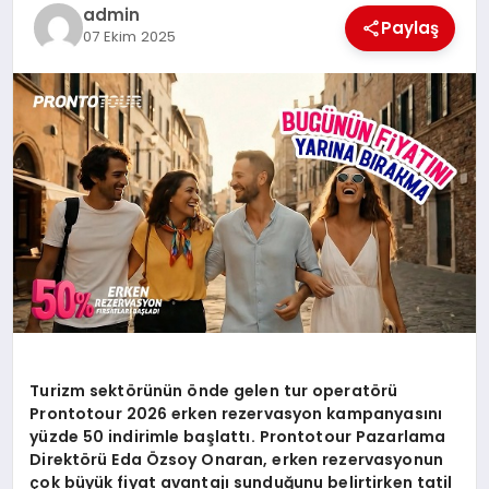
EKONOMI
admin
Paylaş
07 Ekim 2025
EĞITIM
SIYASET
Turizm sekt
ö
rünün
ö
nde gelen tur operat
ö
rü
Prontotour 2026 erken rezervasyon kampanyasını
yüzde 50 indirimle başlattı. Prontotour Pazarlama
Direkt
ö
rü
Eda
Özsoy Onaran, erken rezervasyonun
çok büyük fiyat avantajı sunduğunu belirtirken tatil