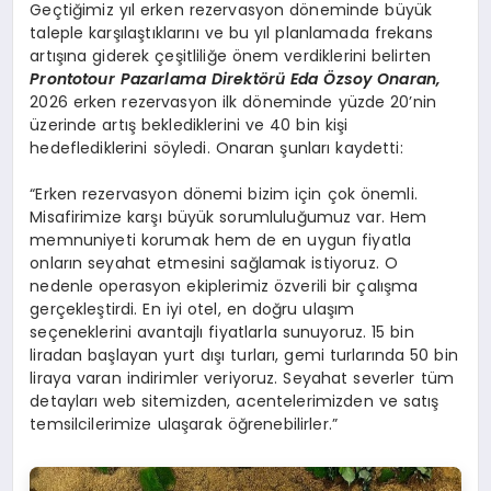
Geçtiğimiz yıl erken rezervasyon döneminde büyük
taleple karşılaştıklarını ve bu yıl planlamada frekans
artışına giderek çeşitliliğe önem verdiklerini belirten
Prontotour Pazarlama Direkt
ö
rü
Eda
Özsoy Onaran,
2026 erken rezervasyon ilk döneminde yüzde 20’nin
üzerinde artış beklediklerini ve 40 bin kişi
hedeflediklerini söyledi. Onaran şunları kaydetti:
“Erken rezervasyon dönemi bizim için çok önemli.
Misafirimize karşı büyük sorumluluğumuz var. Hem
memnuniyeti korumak hem de en uygun fiyatla
onların seyahat etmesini sağlamak istiyoruz. O
nedenle operasyon ekiplerimiz özverili bir çalışma
gerçekleştirdi. En iyi otel, en doğru ulaşım
seçeneklerini avantajlı fiyatlarla sunuyoruz. 15 bin
liradan başlayan yurt dışı turları, gemi turlarında 50 bin
liraya varan indirimler veriyoruz. Seyahat severler tüm
detayları web sitemizden, acentelerimizden ve satış
temsilcilerimize ulaşarak öğrenebilirler.”