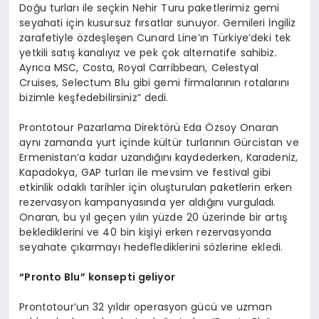
Doğu turları ile seçkin Nehir Turu paketlerimiz gemi
seyahati için kusursuz fırsatlar sunuyor. Gemileri İngiliz
zarafetiyle özdeşleşen Cunard Line’ın Türkiye’deki tek
yetkili satış kanalıyız ve pek çok alternatife sahibiz.
Ayrıca MSC, Costa, Royal Carribbean, Celestyal
Cruises, Selectum Blu gibi gemi firmalarının rotalarını
bizimle keşfedebilirsiniz” dedi.
Prontotour Pazarlama Direktörü Eda Özsoy Onaran
aynı zamanda yurt içinde kültür turlarının Gürcistan ve
Ermenistan’a kadar uzandığını kaydederken, Karadeniz,
Kapadokya, GAP turları ile mevsim ve festival gibi
etkinlik odaklı tarihler için oluşturulan paketlerin erken
rezervasyon kampanyasında yer aldığını vurguladı.
Onaran, bu yıl geçen yılın yüzde 20 üzerinde bir artış
beklediklerini ve 40 bin kişiyi erken rezervasyonda
seyahate çıkarmayı hedeflediklerini sözlerine ekledi.
“
Pronto Blu
” konsepti geliyor
Prontotour’un 32 yıldır operasyon gücü ve uzman