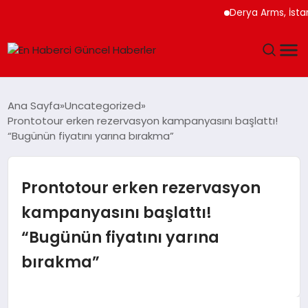
Derya Arms, İstanbul Pro
GÜNDEM
Ana Sayfa
Uncategorized
Prontotour erken rezervasyon kampanyasını başlattı!
SPOR
“Bugünün fiyatını yarına bırakma”
SAĞLIK
Prontotour erken rezervasyon
TEKNOLOJI
kampanyasını başlattı!
“Bugünün fiyatını yarına
MAGAZIN
bırakma”
DÜNYA