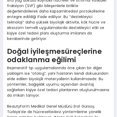
sıra yağ dokusu kaynaklı hücreler ve stromal vasküler
fraksiyon (SVF) gibi bileşenlerle birlikte
değerlendirilerek daha kapsamlıtedavi protokollerine
entegre edildiği ifade ediliyor. Bu “destekleyici
teknoloji” daha yüksek biyolojik aktivite, kök hücre ve
eksozom temelli uygulamalarda destekleyici etki ve
kişiye özel tedavi planı oluşturma imkanını da
beraberinde getiriyor.
Doğal iyileşmesüreçlerine
odaklanma eğilimi
Rejeneratif tıp uygulamalarında öne çıkan bir diğer
yaklaşım ise “otolog”, yani hastanın kendi dokusundan
elde edilen biyolojik materyallerin kullanılmasıdır. Bu
yöntemler, bağışıklık uyumu açısından avantaj
sağlarken kişiye özel tedavi planlarının oluşturulmasına
da imkan tanıyor.
BeautyForm Medikal Genel Müdürü Erol Gürsoy,
Türkiye’de de hücreseltedavi yöntemlerine yönelik