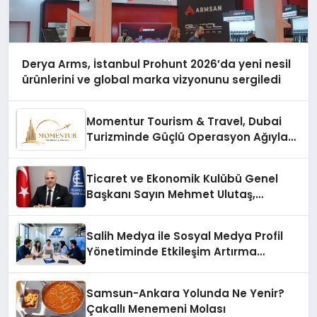
Derya Arms, İstanbul Prohunt 2026’da yeni nesil
ürünlerini ve global marka vizyonunu sergiledi
Momentur Tourism & Travel, Dubai
Turizminde Güçlü Operasyon Ağıyla
Fark Yaratıyor
Ticaret ve Ekonomik Kulübü Genel
Başkanı Sayın Mehmet Ulutaş,
ekonomiye dair yaptığı açıklamada
şunları kaydetti:
Salih Medya ile Sosyal Medya Profil
Yönetiminde Etkileşim Artırma
Yöntemleri
Samsun-Ankara Yolunda Ne Yenir?
Çakallı Menemeni Molası