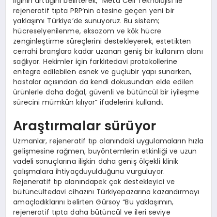
ilginin arttığını belirterek, “Meta Cell Teknolojisi ile
rejeneratif tıpta PRP’nin ötesine geçen yeni bir
yaklaşımı Türkiye’de sunuyoruz. Bu sistem;
hücreselyenilenme, eksozom ve kök hücre
zenginleştirme süreçlerini destekleyerek, estetikten
cerrahi branşlara kadar uzanan geniş bir kullanım alanı
sağlıyor. Hekimler için farklıtedavi protokollerine
entegre edilebilen esnek ve güçlübir yapı sunarken,
hastalar açısından da kendi dokusundan elde edilen
ürünlerle daha doğal, güvenli ve bütüncül bir iyileşme
sürecini mümkün kılıyor” ifadelerini kullandı.
Araştırmalar sürüyor
Uzmanlar, rejeneratif tıp alanındaki uygulamaların hızla
gelişmesine rağmen, buyöntemlerin etkinliği ve uzun
vadeli sonuçlarına ilişkin daha geniş ölçekli klinik
çalışmalara ihtiyaçduyulduğunu vurguluyor.
Rejeneratif tıp alanındapek çok destekleyici ve
bütüncültedavi cihazını Türkiyepazarına kazandırmayı
amaçladıklarını belirten Gürsoy “Bu yaklaşımın,
rejeneratif tıpta daha bütüncül ve ileri seviye