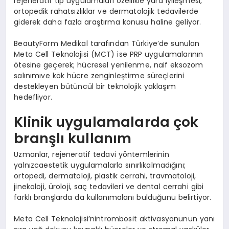
rejeneratif tıp uygulamaları özellikle yara iyileşmesi,
ortopedik rahatsızlıklar ve dermatolojik tedavilerde
giderek daha fazla araştırma konusu haline geliyor.
BeautyForm Medikal tarafından Türkiye’de sunulan
Meta Cell Teknolojisi (MCT) ise PRP uygulamalarının
ötesine geçerek; hücresel yenilenme, naif eksozom
salınımıve kök hücre zenginleştirme süreçlerini
destekleyen bütüncül bir teknolojik yaklaşım
hedefliyor.
Klinik uygulamalarda çok
branşlı kullanım
Uzmanlar, rejeneratif tedavi yöntemlerinin
yalnızcaestetik uygulamalarla sınırlıkalmadığını;
ortopedi, dermatoloji, plastik cerrahi, travmatoloji,
jinekoloji, üroloji, saç tedavileri ve dental cerrahi gibi
farklı branşlarda da kullanımalanı bulduğunu belirtiyor.
Meta Cell Teknolojisi’nintrombosit aktivasyonunun yanı