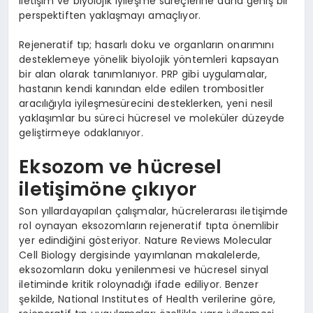
iletişim ve biyolojik iyileşme süreçlerine daha geniş bir
perspektiften yaklaşmayı amaçlıyor.
Rejeneratif tıp; hasarlı doku ve organların onarımını
desteklemeye yönelik biyolojik yöntemleri kapsayan
bir alan olarak tanımlanıyor. PRP gibi uygulamalar,
hastanın kendi kanından elde edilen trombositler
aracılığıyla iyileşmesürecini desteklerken, yeni nesil
yaklaşımlar bu süreci hücresel ve moleküler düzeyde
geliştirmeye odaklanıyor.
Eksozom ve hücresel
iletişimöne çıkıyor
Son yıllardayapılan çalışmalar, hücrelerarası iletişimde
rol oynayan eksozomların
rejeneratif tıpta önemlibir
yer edindiğini gösteriyor. Nature Reviews Molecular
Cell Biology dergisinde yayımlanan makalelerde,
eksozomların doku yenilenmesi ve hücresel sinyal
iletiminde kritik roloynadığı ifade ediliyor. Benzer
şekilde, National Institutes of Health verilerine göre,