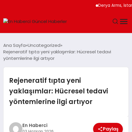
Derya Arms, İstanbul P
GÜNDEM
Ana Sayfa
Uncategorized
Rejeneratif tıpta yeni yaklaşımlar: Hücresel tedavi
SPOR
yöntemlerine ilgi artıyor
SAĞLIK
Rejeneratif tıpta yeni
TEKNOLOJI
yaklaşımlar: Hücresel tedavi
yöntemlerine ilgi artıyor
MAGAZIN
DÜNYA
En Haberci
Paylaş
03 Haziran 2026