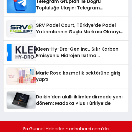
Telegram Grupları ile Doğru
Topluluğa Ulaşın: Telegram
Gruplarıyla Online Topluluklara
Katılım
SRV Padel Court, Türkiye’de Padel
Yatırımlarının Güçlü Markası Olmayı
Sürdürüyor
Kleen-Hy-Dro-Gen Inc., Sıfır Karbon
Emisyonlu Hidrojen Isıtma
Teknolojisinde ISO ve TSSA
Düzenleyici Onaylarını Aldı
Marie Rose kozmetik sektörüne giriş
yaptı
Daikin’den akıllı iklimlendirmede yeni
dönem: Madoka Plus Türkiye’de
En Güncel Haberler - enhaberci.com'da