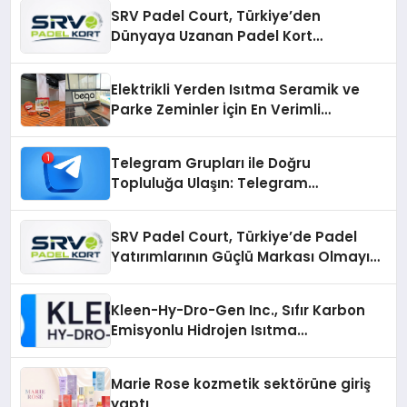
SRV Padel Court, Türkiye’den
Dünyaya Uzanan Padel Kort
Üretiminde Güvenin Adresi
Elektrikli Yerden Isıtma Seramik ve
Parke Zeminler İçin En Verimli
Çözümler
Telegram Grupları ile Doğru
Topluluğa Ulaşın: Telegram
Gruplarıyla Online Topluluklara
Katılım
SRV Padel Court, Türkiye’de Padel
Yatırımlarının Güçlü Markası Olmayı
Sürdürüyor
Kleen-Hy-Dro-Gen Inc., Sıfır Karbon
Emisyonlu Hidrojen Isıtma
Teknolojisinde ISO ve TSSA
Düzenleyici Onaylarını Aldı
Marie Rose kozmetik sektörüne giriş
yaptı