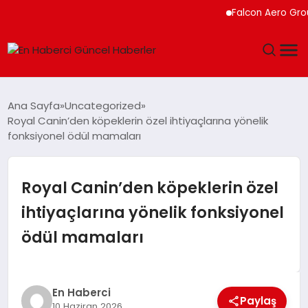
Falcon Aero Group, Küre
GÜNDEM
Ana Sayfa
Uncategorized
Royal Canin’den köpeklerin özel ihtiyaçlarına yönelik
SPOR
fonksiyonel ödül mamaları
SAĞLIK
Royal Canin’den köpeklerin özel
TEKNOLOJI
ihtiyaçlarına yönelik fonksiyonel
ödül mamaları
MAGAZIN
DÜNYA
En Haberci
Paylaş
10 Haziran 2026