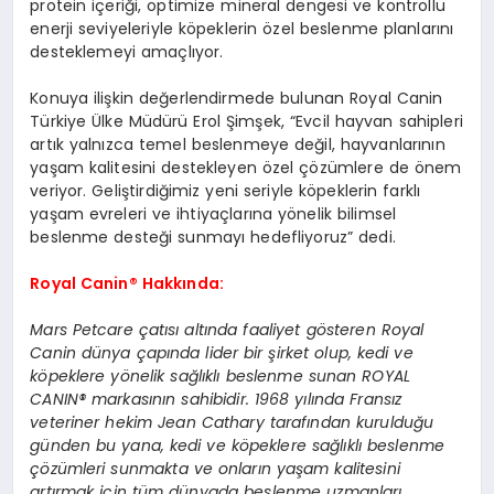
protein içeriği, optimize mineral dengesi ve kontrollü
enerji seviyeleriyle köpeklerin özel beslenme planlarını
desteklemeyi amaçlıyor.
Konuya ilişkin değerlendirmede bulunan Royal Canin
Türkiye Ülke Müdürü Erol Şimşek, “Evcil hayvan sahipleri
artık yalnızca temel beslenmeye değil, hayvanlarının
yaşam kalitesini destekleyen özel çözümlere de önem
veriyor. Geliştirdiğimiz yeni seriyle köpeklerin farklı
yaşam evreleri ve ihtiyaçlarına yönelik bilimsel
beslenme desteği sunmayı hedefliyoruz” dedi.
Royal Canin® Hakkında:
Mars Petcare çatısı altında faaliyet gösteren Royal
Canin dünya çapında lider bir şirket olup, kedi ve
köpeklere yönelik sağlıklı beslenme sunan ROYAL
CANIN® markasının sahibidir. 1968 yılında Fransız
veteriner hekim Jean Cathary tarafından kurulduğu
günden bu yana, kedi ve köpeklere sağlıklı beslenme
çözümleri sunmakta ve onların yaşam kalitesini
artırmak için tüm dünyada beslenme uzmanları,