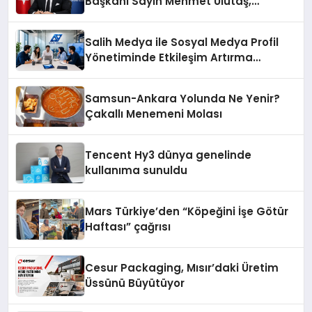
Başkanı Sayın Mehmet Ulutaş,
ekonomiye dair yaptığı açıklamada
şunları kaydetti:
Salih Medya ile Sosyal Medya Profil
Yönetiminde Etkileşim Artırma
Yöntemleri
Samsun-Ankara Yolunda Ne Yenir?
Çakallı Menemeni Molası
Tencent Hy3 dünya genelinde
kullanıma sunuldu
Mars Türkiye’den “Köpeğini İşe Götür
Haftası” çağrısı
Cesur Packaging, Mısır’daki Üretim
Üssünü Büyütüyor