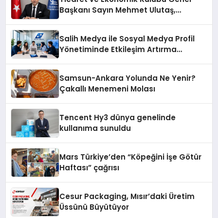
Başkanı Sayın Mehmet Ulutaş,
ekonomiye dair yaptığı açıklamada
şunları kaydetti:
Salih Medya ile Sosyal Medya Profil
Yönetiminde Etkileşim Artırma
Yöntemleri
Samsun-Ankara Yolunda Ne Yenir?
Çakallı Menemeni Molası
Tencent Hy3 dünya genelinde
kullanıma sunuldu
Mars Türkiye’den “Köpeğini İşe Götür
Haftası” çağrısı
Cesur Packaging, Mısır’daki Üretim
Üssünü Büyütüyor