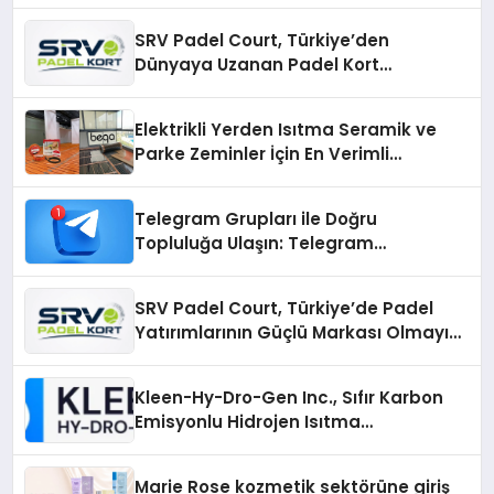
SRV Padel Court, Türkiye’den
Dünyaya Uzanan Padel Kort
Üretiminde Güvenin Adresi
Elektrikli Yerden Isıtma Seramik ve
Parke Zeminler İçin En Verimli
Çözümler
Telegram Grupları ile Doğru
Topluluğa Ulaşın: Telegram
Gruplarıyla Online Topluluklara
Katılım
SRV Padel Court, Türkiye’de Padel
Yatırımlarının Güçlü Markası Olmayı
Sürdürüyor
Kleen-Hy-Dro-Gen Inc., Sıfır Karbon
Emisyonlu Hidrojen Isıtma
Teknolojisinde ISO ve TSSA
Düzenleyici Onaylarını Aldı
Marie Rose kozmetik sektörüne giriş