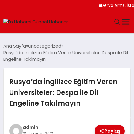
Derya Arms, İstanbul 
GÜNDEM
Ana Sayfa
Uncategorized
Rusya’da İngilizce Eğitim Veren Üniversiteler: Despa ile Dil
SPOR
Engeline Takılmayın
SAĞLIK
Rusya’da İngilizce Eğitim Veren
TEKNOLOJI
Üniversiteler: Despa ile Dil
Engeline Takılmayın
MAGAZIN
DÜNYA
admin
Paylaş
05 Haziran 2025