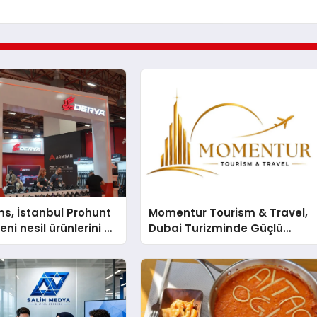
s, İstanbul Prohunt
Momentur Tourism & Travel,
ni nesil ürünlerini ve
Dubai Turizminde Güçlü
arka vizyonunu
Operasyon Ağıyla Fark
Yaratıyor