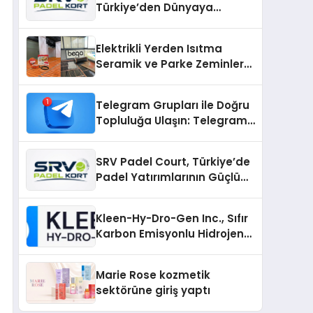
Türkiye’den Dünyaya
Uzanan Padel Kort
Üretiminde Güvenin Adresi
Elektrikli Yerden Isıtma
Seramik ve Parke Zeminler
İçin En Verimli Çözümler
Telegram Grupları ile Doğru
Topluluğa Ulaşın: Telegram
Gruplarıyla Online
Topluluklara Katılım
SRV Padel Court, Türkiye’de
Padel Yatırımlarının Güçlü
Markası Olmayı Sürdürüyor
Kleen-Hy-Dro-Gen Inc., Sıfır
Karbon Emisyonlu Hidrojen
Isıtma Teknolojisinde ISO ve
TSSA Düzenleyici Onaylarını
Marie Rose kozmetik
Aldı
sektörüne giriş yaptı