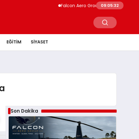
Falcon Aero Group, Küresel Havacılık Tedari
09:05:33
EĞITIM
SIYASET
da
Son Dakika