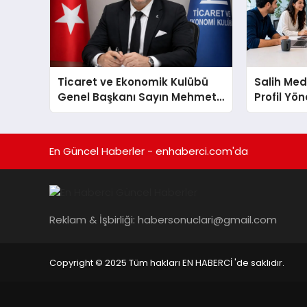
Ticaret ve Ekonomik Kulübü
Salih Med
Genel Başkanı Sayın Mehmet
Profil Yö
Ulutaş, ekonomiye dair yaptığı
Artırma Y
açıklamada şunları kaydetti:
En Güncel Haberler - enhaberci.com'da
Reklam & İşbirliği:
habersonuclari@gmail.com
Copyright © 2025 Tüm hakları EN HABERCİ 'de saklıdır.