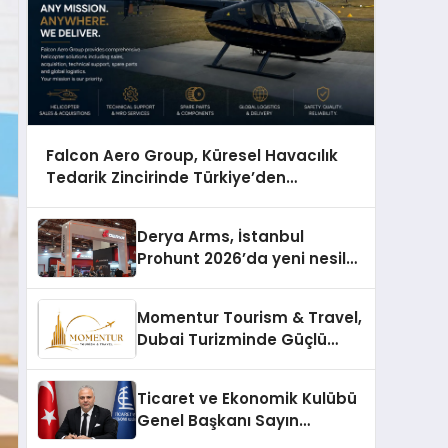
Falcon Aero Group, Küresel Havacılık
Tedarik Zincirinde Türkiye’den
Dünyaya Açılıyor
Derya Arms, İstanbul
Prohunt 2026’da yeni nesil
ürünlerini ve global marka
vizyonunu sergiledi
Momentur Tourism & Travel,
Dubai Turizminde Güçlü
Operasyon Ağıyla Fark
Yaratıyor
Ticaret ve Ekonomik Kulübü
Genel Başkanı Sayın
Mehmet Ulutaş, ekonomiye