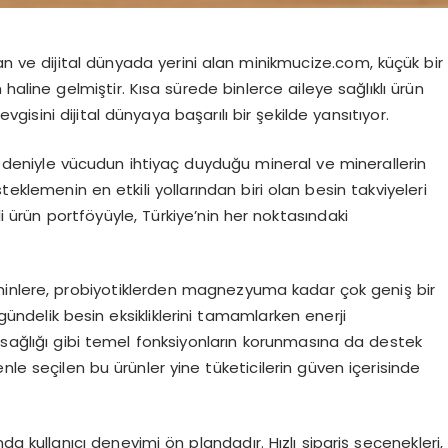
çıkan ve dijital dünyada yerini alan minikmucize.com, küçük bir
haline gelmiştir. Kısa sürede binlerce aileye sağlıklı ürün
sini dijital dünyaya başarılı bir şekilde yansıtıyor.
niyle vücudun ihtiyaç duyduğu mineral ve minerallerin
eklemenin en etkili yollarından biri olan besin takviyeleri
li ürün
portföy
üyle
, Türkiye’nin her noktasındaki
minlere
,
probiyotiklerden
magnezyuma kadar çok geniş bir
 gündelik besin eksikliklerini tamamlarken enerji
 sağlığı gibi temel fonksiyonların korunmasına da destek
le seçilen bu ürünler yine tüketicilerin güven içerisinde
a kullanıcı deneyimi ön plandadır. Hızlı sipariş seçenekleri,