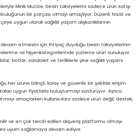
eriyle Minik Mucize, besin takviyelerini sadece ürün satışı
yolculuğunun bir parçası olmayı amaçlıyor. Düzenli fırsat ve
çeye uygun olarak sağlıklı yaşam alışkanlıklarının
a devam etmesini için ihtiyaç duyduğu besin takviyelerinin
 beslenme ve
hijyen
kategorilerinde yüzlerce ürün sunuluyor.
ar, botlar, sandalet ve terliklerle yine sağlıklı yaşamı
her ürüne bilinçli, kolay ve güvenilir bir şekilde erişim
aları uygun fiyatlarla buluşturmayı sürdürüyor. Ayrıca
tmayı amaçlarken kullanıcılara sadece ürün değil, destek,
lir ve en çok tercih edilen alışveriş platformu olmayı
lara uyum sağlamaya devam ediyor.