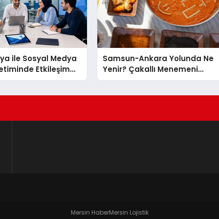
ya ile Sosyal Medya
Samsun-Ankara Yolunda Ne
netiminde Etkileşim
Yenir? Çakallı Menemeni
öntemleri
Molası
Mersin Haber
Mersin Lojistik