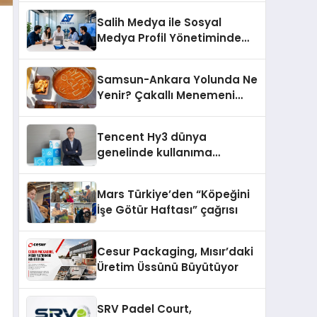
dair yaptığı açıklamada
Salih Medya ile Sosyal
şunları kaydetti:
Medya Profil Yönetiminde
Etkileşim Artırma Yöntemleri
Samsun-Ankara Yolunda Ne
Yenir? Çakallı Menemeni
Molası
Tencent Hy3 dünya
genelinde kullanıma
sunuldu
Mars Türkiye’den “Köpeğini
İşe Götür Haftası” çağrısı
Cesur Packaging, Mısır’daki
Üretim Üssünü Büyütüyor
SRV Padel Court,