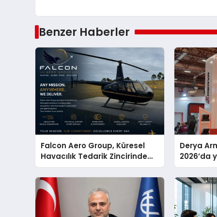
Benzer Haberler
Falcon Aero Group, Küresel
Derya Arm
Havacılık Tedarik Zincirinde
2026’da ye
Türkiye’den Dünyaya Açılıyor
global m
sergiledi